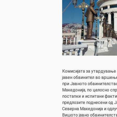
Комисијата за утврдување 
јавен обвинител во вршење
при Јавното обвинителств
Македонија, по целосно с
постапки и испитани факти
предлозите поднесени од Ј
Северна Македонија и одлу
Вишото јавно обвинителств