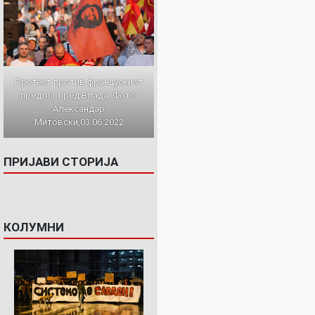
Протест против францускиот
предлог пред Влада. Фото:
Александар
Митовски,03.06.2022
ПРИЈАВИ СТОРИЈА
КОЛУМНИ