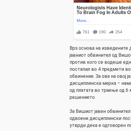
Врз основа на изведените 
јавниот обвинител од Вишо
против кого се водеше едн
постапил во 4 предмети во
обвинение. За ова на овој 
дисциплинска мерка – нама
од платата во траење од 6
решението.
За Вишиот јавен обвинител 
одвоени дисциплински пост
утврди дека е одговорен п