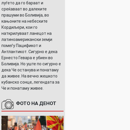
луѓето да го бараат и
среќаваат во далеките
прашуми во Боливија, во
кањоните на небеските
Кордиљери, кои го
наткрилуваат ланецот на
латиноамерикански земји
помеѓу Пацификот и
Антлантикот. Сигурно е дека
Ернесто Гевара е убиен во
Боливија. Но уште по сигурно е
дека Че останува и понатаму
да живее. На вечно жешкото
кубанско сонце, легендата за
Че и понатаму живее.
ФОТО НА ДЕНОТ