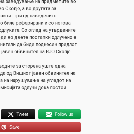
 на заведување на предметите во
 Скопје, а во другата за
ни во три од наведените
го биле реферирани и со негова
одлуките. Со оглед на утврдените
ди во двете постапки одлучено е
инители да биде поднесен предлог
јавен обвинител на ВЈО Скопје.
водите за сторена уште една
а од Вишиот јавен обвинител на
аа на нарушување на угледот на
мисијата одлучи дека постои
Tweet
Follow us
Save