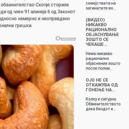
семејствата на
 обвинителство Скопје сториле
загинатите во…
и од член 91 алинеја 6 од Законот
 односно намерно и неоправдано
(ВИДЕО)
НИКАКВО
онални грешки.
РАЦИОНАЛНО
ОБЈАСНУВАЊЕ
ЗОШТО СЕ
ЧЕКАШЕ…
Нема никакво
рационално
објаснение зошто
после полни…
ОЈО НЕ СЕ
ОТКАЖУВА ОД
ГОНЕЊЕ НА…
Колку е сигурно
Обвинителството
дека бендот е…