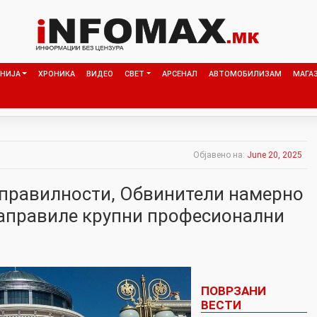
НИЈА
ХРОНИКА
ВИДЕО
СВЕТ
АРСЕНАЛ
АВТОМОБИЛИЗАМ
МАГА
Објавено на:
June 20, 2025
правилности, Обвинители намерно
аправиле крупни професионални
ПОВРЗАНИ
ВЕСТИ