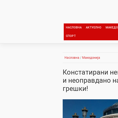
Skip
to
content
НАСЛОВНА
АКТУЕЛНО
МАКЕДО
СПОРТ
Насловна
/
Македонија
Констатирани не
и неоправдано н
грешки!