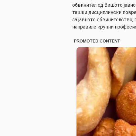
обвинител од Вишото јавно
тешки дисциплински повред
за јавното обвинителство,
направиле крупни професи