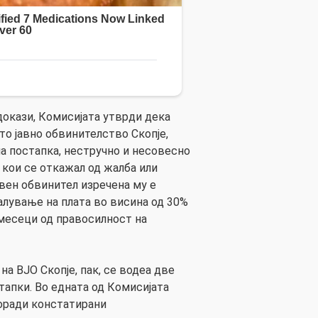
докази, Комисијата утврди дека
то јавно обвинителство Скопје,
а постапка, нестручно и несовесно
 кои се откажал од жалба или
јавен обвинител изречена му е
лување на плата во висина од 30%
 месеци од правосилност на
на ВЈО Скопје, пак, се водеа две
апки. Во едната од Комисијата
оради констатирани