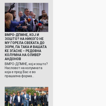
ВМРО-ДПМНЕ, КОЈ И
ЗОШТО? НА НИКОГО НЕ
МУ ГОРЕЛА СВЕЌАТА ДО
ЗОРИ, ПА ТАКА И ВАШАТА
ЌЕ ЗГАСНЕ – РЕДОВНА
КОЛУМНА НА ОЛИВЕР
АНДОНОВ
ВМРО-ДПМНЕ, кој и зошто?
Насловот на колумната
која е пред Вас е во
прашална форма…