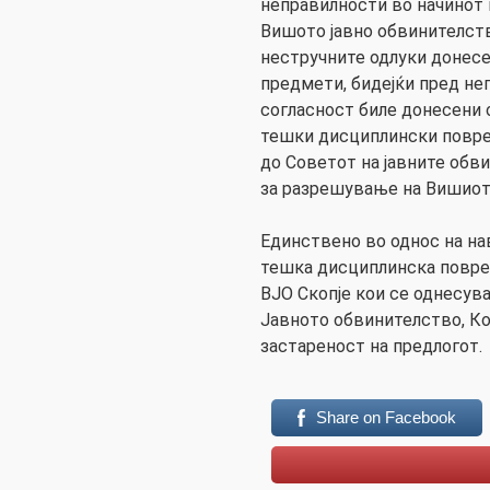
неправилности во начинот
Вишото јавно обвинителство
нестручните одлуки донесе
предмети, бидејќи пред не
согласност биле донесени 
тешки дисциплински повре
до Советот на јавните обв
за разрешување на Вишиот 
Единствено во однос на на
тешка дисциплинска повред
ВЈО Скопје кои се однесув
Јавното обвинителство, Ко
застареност на предлогот.
Share on Facebook