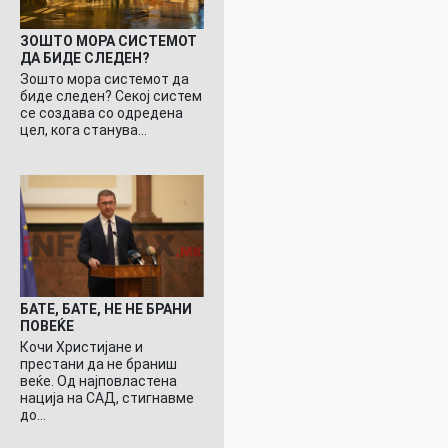
ЗОШТО МОРА СИСТЕМОТ
ДА БИДЕ СЛЕДЕН?
Зошто мора системот да
биде следен? Секој систем
се создава со одредена
цел, кога станува…
БАТЕ, БАТЕ, НЕ НЕ БРАНИ
ПОВЕЌЕ
Кочи Христијане и
престани да не браниш
веќе. Од најповластена
нација на САД, стигнавме
до…