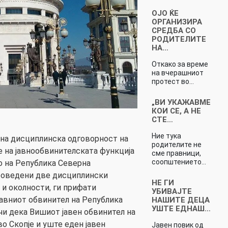
ОЈО ЌЕ
ОРГАНИЗИРА
СРЕДБА СО
РОДИТЕЛИТЕ
НА…
Откако за време
на вчерашниот
протест во…
„ВИ УКАЖАВМЕ
КОИ СЕ, А НЕ
СТЕ…
Ние тука
на дисциплинска одговорност на
родителите не
 на јавнообвинителската функција
сме правници,
соопштението…
о на Република Северна
проведени две дисциплински
НЕ ГИ
 и околности, ги прифати
УБИВАЈТЕ
авниот обвинител на Република
НАШИТЕ ДЕЦА
УШТЕ ЕДНАШ…
чи дека Вишиот јавен обвинител на
о Скопје и уште еден јавен
Јавен повик од