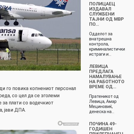
ПОЛИЦАЕЦ
ИЗДАВАЛ
СЛУЖБЕНИ
ТАЈНИ ОД МВР
ПО…
Одделот за
внатрешна
контрола,
криминалистички
истраги и…
ЛЕВИЦА
ПРЕДЛАГА
НАМАЛУВАЊЕ
НА РАБОТНОТО
ВРЕМЕ ОД…
ди го повика копнениот персонал
реда, со цел да се зголеми
Пратеникот од
Левица, Амар
 за плати со водечкиот
Мециновиќ,
, јави ДПА.
денеска на…
ПОЧИНА 49-
ГОДИШЕН
ПРИЛЕПЧАНЕЦ,