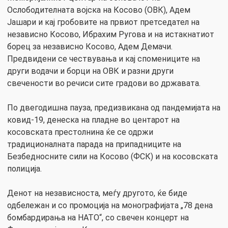
Ослободителната војска на Косово (ОВК), Адем
Јашари и кај гробовите на првиот претседател на
независно Косово, Ибрахим Ругова и на истакнатиот
борец за независно Косово, Адем Демачи.
Предвидени се чествувања и кај спомениците на
други водачи и борци на ОВК и разни други
свечености во речиси сите градови во државата.
По двегодишна пауза, предизвикана од пандемијата на
ковид-19, денеска на пладне во центарот на
косовската престолнина ќе се одржи
традиционалната парада на припадниците на
Безбедносните сили на Косово (ФСК) и на косовската
полиција.
Денот на независноста, меѓу другото, ќе биде
одбележан и со промоција на монографијата „78 дена
бомбардирања на НАТО“, со свечен концерт на