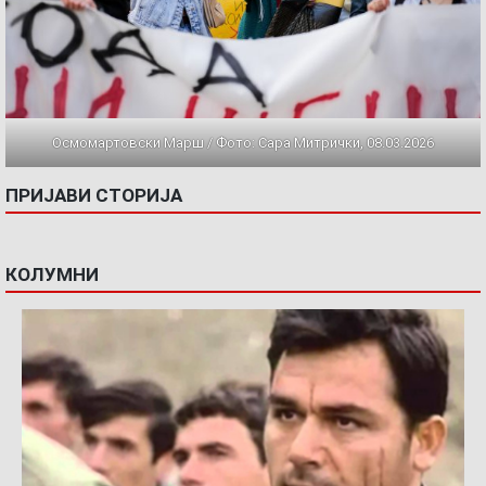
Осмомартовски Марш / Фото: Сара Митрички, 08.03.2026
ПРИЈАВИ СТОРИЈА
КОЛУМНИ