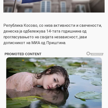
Република Косово, со низа активности и свечености,
денеска ја одбележува 14-тата годишнина од
прогласувањето на својата независност, јави
дописникот на МИА од Приштина.