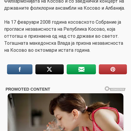
Филхармонијата на Косово и со заеднички концерт на
државните фолклорни ансамбли на Косово и Албанија.
На 17 февруари 2008 година косовското Собрание ја
прогласи независноста на Република Косово, која
оттогаш е признаена од над сто држави во светот.
Тогашната македонска Влада ја призна независноста
на Косово во октомври истата година.