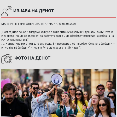
ИЗЈАВА НА ДЕНОТ
МАРК РУТЕ, ГЕНЕРАЛЕН СЕКРЕТАР НА НАТО, 03.03.2026
„Последниве денови гледаме колку е важно сите 32 сојузнички држави, вклучително
и Македонија да се здружат, да работат заедно и да обезбедат колективна одбрана на
НАТО територијата.“
„ ...Навистина ми е чест што сум овде. Ви посакувам сè најдобро. Останете безбедни –
и чувајте нè безбедни“ - порача Руте од касарната „Илинден“.
ФОТО НА ДЕНОТ