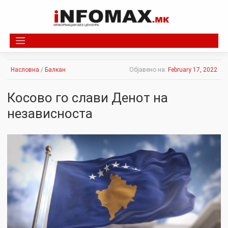
Skip
to
content
Насловна
/
Балкан
Објавено на:
February 17, 2022
Косово го слави Денот на
независноста