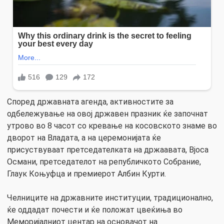
Според државната агенда, активностите за
одбележување на овој државен празник ќе започнат
утрово во 8 часот со кревање на косовското знаме во
дворот на Владата, а на церемонијата ќе
присуствуваат претседателката на држаавата, Вјоса
Османи, претседателот на републичкото Собрание,
Глаук Коњуфца и премиерот Албин Курти.
Челниците на државните институции, традиционално,
ќе оддадат почести и ќе положат цвеќиња во
Меморијалниот центар на основачот на