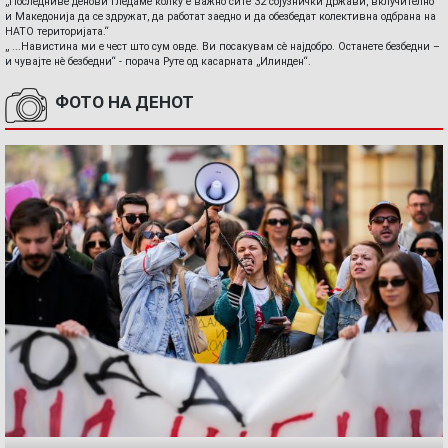
„Последниве денови гледаме колку е важно сите 32 сојузнички држави, вклучително
и Македонија да се здружат, да работат заедно и да обезбедат колективна одбрана на
НАТО територијата.“
„ ...Навистина ми е чест што сум овде. Ви посакувам сè најдобро. Останете безбедни –
и чувајте нè безбедни“ - порача Руте од касарната „Илинден“.
ФОТО НА ДЕНОТ