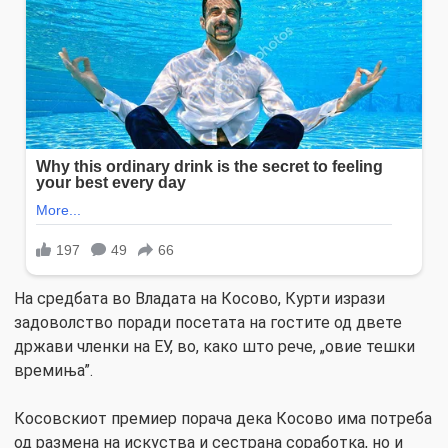
На средбата во Владата на Косово, Курти изрази
задоволство поради посетата на гостите од двете
држави членки на ЕУ, во, како што рече, „овие тешки
времиња”.
Косовскиот премиер порача дека Косово има потреба
од размена на искуства и сестрана соработка, но и