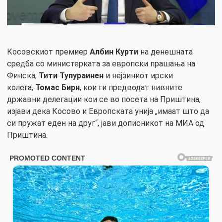
Косовскиот премиер
Албин Курти
на денешната
средба со министерката за европски прашања на
Финска,
Тити Тупураинен
и нејзиниот ирски
колега,
Томас Бирн
, кои ги предводат нивните
државни делегации кои се во посета на Приштина,
изјави дека Косово и Европската унија „имаат што да
си пружат еден на друг“, јави дописникот на МИА од
Приштина.