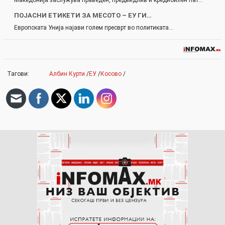
ПОЈАСНИ ЕТИКЕТИ ЗА МЕСОТО – ЕУ ГИ…
Европската Унија најави голем пресврт во политиката…
Тагови:
Албин Курти
/
ЕУ
/
Косово
/