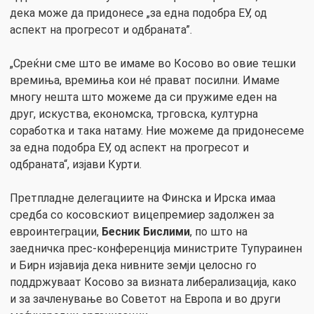
дека може да придонесе „за една подобра ЕУ, од
аспект на прогресот и одбраната”.
„Среќни сме што ве имаме во Косово во овие тешки
времиња, времиња кои нé прават посилни. Имаме
многу нешта што можеме да си пружиме еден на
друг, искуства, економска, трговска, културна
соработка и така натаму. Ние можеме да придонесеме
за една подобра ЕУ, од аспект на прогресот и
одбраната“, изјави Курти.
Претпладне делегациите на Финска и Ирска имаа
средба со косовскиот вицепремиер задолжен за
евроинтеграции,
Бесник Бислими
, по што на
заедничка прес-конференција министрите Тупураинен
и Бирн изјавија дека нивните земји целосно го
поддржуваат Косово за визната либерализација, како
и за зачленување во Советот на Европа и во други