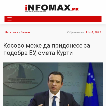
Skip
to
content
Насловна
/
Балкан
Објавено на:
July 4, 2022
Косово може да придонесе за
подобра ЕУ, смета Курти