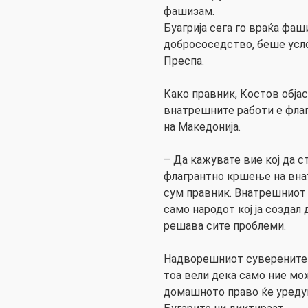
фашизам.
Буагрија сега го враќа фа
добрососедство, беше усло
Преспа.
Како правник, Костов обја
внатрешните работи е фла
на Македонија.
– Да кажувате вие кој да с
флагрантно кршење на вна
сум правник. Внатрешниот
само народот кој ја создал
решава сите проблеми.
Надворешниот суверенитет
тоа вели дека само ние мо
домашното право ќе уреду