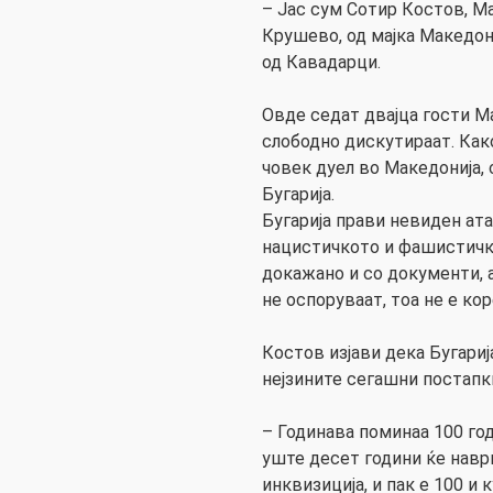
– Јас сум Сотир Костов, Ма
Крушево, од мајка Македон
од Кавадарци.
Овде седат двајца гости М
слободно дискутираат. Как
човек дуел во Македонија, 
Бугарија.
Бугарија прави невиден ат
нацистичкото и фашистичко
докажано и со документи, а
не оспоруваат, тоа не е ко
Костов изјави дека Бугари
нејзините сегашни постапк
– Годинава поминаа 100 го
уште десет години ќе навр
инквизиција, и пак е 100 и