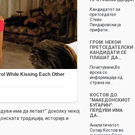
Кандидатот за
претседател
Стево
Пендаровски ја
прифати…
ГРОМ: НЕКОИ
ПРЕТСЕДАТЕЛСКИ
КАНДИДАТИ СЕ
ПЛАШАТ ДА…
Почитувани,Во
врска со
информација од
страна на…
КОСТОВ ДО
“МАКЕДОНСКИОТ
БУГАРИН”:
ПЕРДУВИ ИМА
дуви има да летаат” доколку некој
ДА…
донската традиција, историја и
Аналитичатот
Сотир Костов во