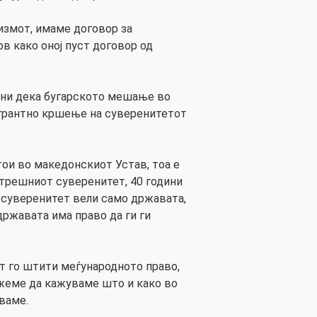
шизмот, имаме договор за
в како оној пуст договор од
сни дека бугарското мешање во
грантно кршење на суверенитетот
тои во македонскиот Устав, тоа е
трешниот суверенитет, 40 години
 суверенитет вели само државата,
 државата има право да ги ги
 го штити меѓународното право,
жеме да кажуваме што и како во
ваме.