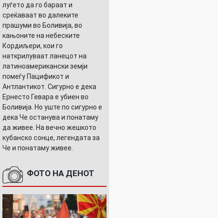
луѓето да го бараат и
среќаваат во далеките
прашуми во Боливија, во
кањоните на небеските
Кордиљери, кои го
наткрилуваат ланецот на
латиноамерикански земји
помеѓу Пацификот и
Антлантикот. Сигурно е дека
Ернесто Гевара е убиен во
Боливија. Но уште по сигурно е
дека Че останува и понатаму
да живее. На вечно жешкото
кубанско сонце, легендата за
Че и понатаму живее.
ФОТО НА ДЕНОТ