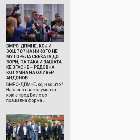
ВМРО-ДПМНЕ, КОЈ И
ЗОШТО? НА НИКОГО НЕ
МУ ГОРЕЛА СВЕЌАТА ДО
ЗОРИ, ПА ТАКА И ВАШАТА
ЌЕ ЗГАСНЕ – РЕДОВНА
КОЛУМНА НА ОЛИВЕР
АНДОНОВ
ВМРО-ДПМНЕ, кој и зошто?
Насловот на колумната
која е пред Вас е во
прашална форма…