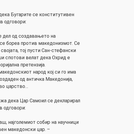
дека Бугарите се конститутивен
в одговори:
се дел од создавањето на
се бореа против македонизмот. Се
својата, тој пусти Сан-стефански
ши спотови велат дека Охрид е
оријална претензија.
македонскиот народ кој си го има
создаден од античка Македонија,
во царство…
жа дека Цар Самоил се декларирал
в одговори:
аш, најголемиот собир на научници
вен македонски цар. –