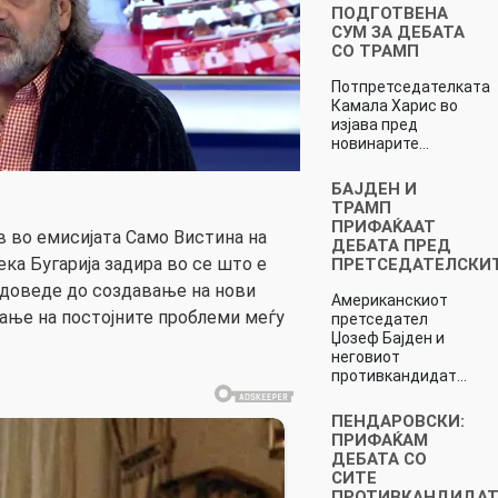
ПОДГОТВЕНА
СУМ ЗА ДЕБАТА
СО ТРАМП
Потпретседателката
Камала Харис во
изјава пред
новинарите…
БАЈДЕН И
ТРАМП
ПРИФАЌААТ
 во емисијата Само Вистина на
ДЕБАТА ПРЕД
ека Бугарија задира во се што е
ПРЕТСЕДАТЕЛСКИ
 доведе до создавање на нови
Американскиот
ање на постојните проблеми меѓу
претседател
Џозеф Бајден и
неговиот
противкандидат…
ПЕНДАРОВСКИ:
ПРИФАЌАМ
ДЕБАТА СО
СИТЕ
ПРОТИВКАНДИДА