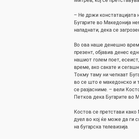
Митрев, кој се претставув
– Не држи констатацијата 
Бугарите во Македонија не
нападнати, дека се загрозе
Во ова наше денешно време
презент, објавив денес едн
нашиот голем поет, есеист
време, ако сакате и сегаш
Токму таму ни чепкаат Буга
во се што е македонско и т
се разјасниме. – вели Кост
Петков дека Бугарите во М
Костов се претстави како 
дуел во кој ќе може да ги 
на бугарска телевизија.