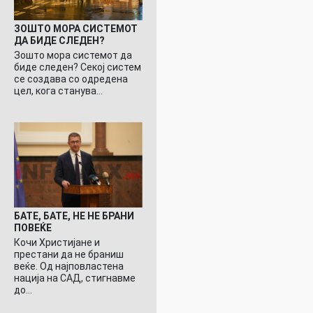
ЗОШТО МОРА СИСТЕМОТ
ДА БИДЕ СЛЕДЕН?
Зошто мора системот да
биде следен? Секој систем
се создава со одредена
цел, кога станува…
БАТЕ, БАТЕ, НЕ НЕ БРАНИ
ПОВЕЌЕ
Кочи Христијане и
престани да не браниш
веќе. Од најповластена
нација на САД, стигнавме
до…