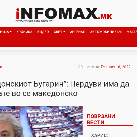
НИЈА
ХРОНИКА
ВИДЕО
СВЕТ
АРСЕНАЛ
АВТОМОБИЛИЗАМ
МАГА
ка
Објавено на:
February 16, 2022
донскиот Бугарин”: Пердуви има да
ате во се македонско
ПОВРЗАНИ
ВЕСТИ
ХАРИС: