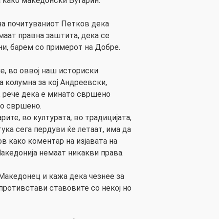
а како македонски Бугарин.
на почитуваниот Петков дека
маат правна заштита, дека се
ни, барем со примерот на Добре.
, во оввој наш историски
а колумна за кој Андреевски,
, рече дека е минато свршено
но свршено.
рите, во културата, во традицијата,
ука сега пердуви ќе летаат, има да
ов како коментар на изјавата на
акедонија немаат никакви права.
Македонец и кажа дека чезнее за
спротивстави ставовите со некој но