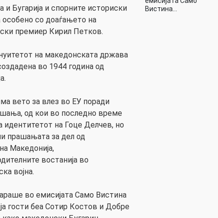
емисијата Само
 и Бугарија и спорните историски
Вистина…
а особено со доаѓањето на
рски премиер Кирил Петков.
инуитетот на македонската држава
создадена во 1944 година од
а.
ма вето за влез во ЕУ поради
шања, од кои во последно време
а идентитетот на Гоце Делчев, но
и прашањата за дел од
на Македонија,
дителните востанија во
ка војна.
араше во емисијата Само Вистина
која гости беа Сотир Костов и Добре