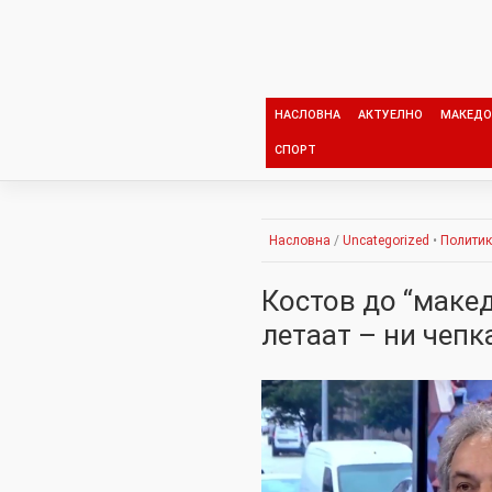
Skip
to
content
НАСЛОВНА
АКТУЕЛНО
МАКЕДО
СПОРТ
Насловна
/
Uncategorized
•
Полити
Костов до “маке
летаат – ни чепк