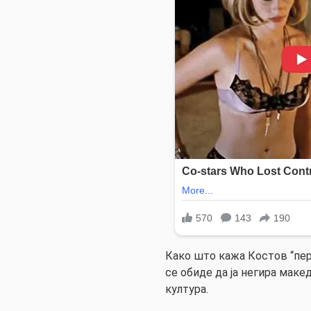
Како што кажа Костов “пер
се обиде да ја негира маке
култура.