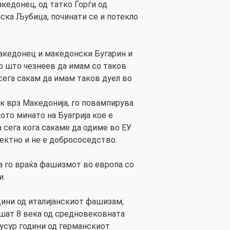
кедонец, од татко Ѓорѓи од
ска Љубица, починати се и потекло
акедонец и македонски Бугарин и
о што чезнеев да имам со таков
сега сакам да имам таков дуел во
ак врз Македонија, го повампирува
то минато на Буагрија кое е
 сега кога сакаме да одиме во ЕУ
ректно и не е добрососедство.
ја го враќа фашизмот во европа со
и.
дини од италијанскиот фашизам,
шат 8 века од средновековната
 кусур години од германскиот