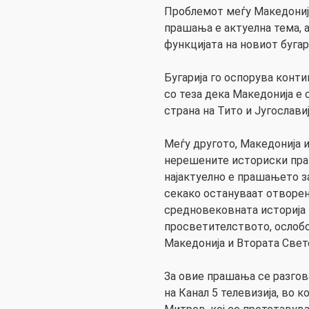
Проблемот меѓу Македонија
прашања е актуелна тема, 
функцијата на новиот буга
Бугарија го оспорува конт
со теза дека Македонија е 
страна на Тито и Југославиј
Меѓу другото, Македонија и
нерешените историски пра
најактуелно е прашањето з
секако остануваат отворен
средновековната историја 
просветителството, ослобо
Македонија и Втората Светс
За овие прашања се разгов
на Канал 5 телевизија, во 