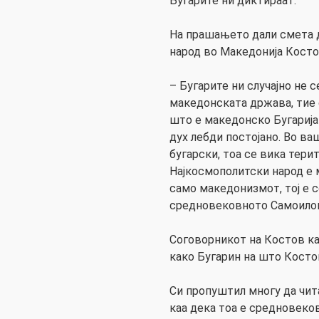
Бугарите ни диктираат.
На прашањето дали смета 
народ во Македонија Косто
– Бугарите ни случајно не 
македонската држава, тие 
што е македонско Бугарија 
дух лебди постојано. Во ва
бугарски, тоа се вика терит
Најкосмополитски народ е 
само македонизмот, тој е 
средновековното Самоило
Соговорникот на Костов ка
како Бугарин на што Косто
Си пропуштил многу да чит
каа дека тоа е средновеко