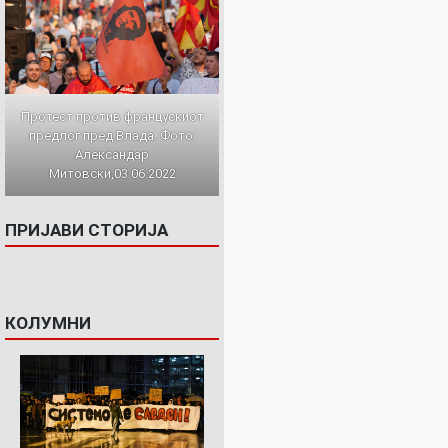
Протест против францускиот
предлог пред Влада. Фото:
Александар
Митовски,03.06.2022
ПРИЈАВИ СТОРИЈА
КОЛУМНИ