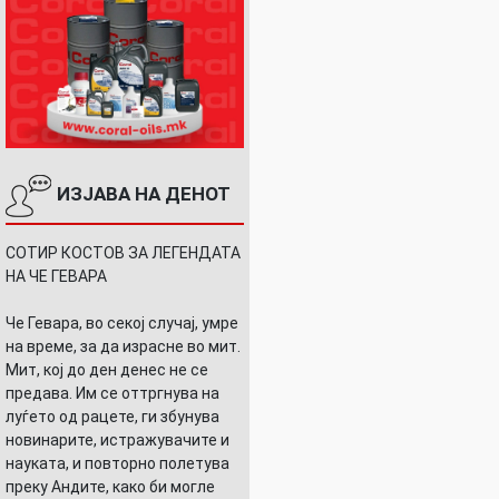
ИЗЈАВА НА ДЕНОТ
СОТИР КОСТОВ ЗА ЛЕГЕНДАТА
ТЕ…
НА ЧЕ ГЕВАРА
Че Гевара, во секој случај, умре
на време, за да израсне во мит.
Мит, кој до ден денес не се
предава. Им се оттргнува на
луѓето од рацете, ги збунува
новинарите, истражувачите и
науката, и повторно полетува
преку Андите, како би могле
ТИ