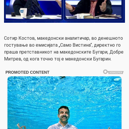
Сотир Костов, македонски аналитичар, во денешното
гостување во емисијата „Само Вистина“, директно го
праша претставникот на македонските Бугари, Добре
Митрев, од кога точно тој е македонски Бугарин.