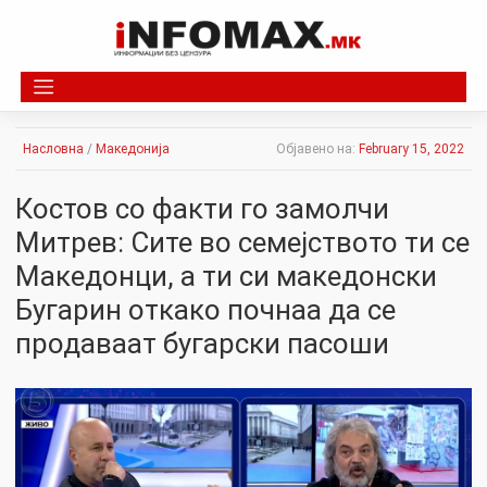
Skip
to
content
Насловна
/
Македонија
Објавено на:
February 15, 2022
Костов со факти го замолчи
Митрев: Сите во семејството ти се
Македонци, а ти си македонски
Бугарин откако почнаа да се
продаваат бугарски пасоши