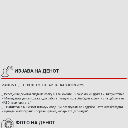
ИЗЈАВА НА ДЕНОТ
МАРК РУТЕ, ГЕНЕРАЛЕН СЕКРЕТАР НА НАТО, 03.03.2026
„Последниве денови гледаме колку е важно сите 32 сојузнички држави, вклучително
и Македонија да се здружат, да работат заедно и да обезбедат колективна одбрана на
НАТО територијата.“
„ ...Навистина ми е чест што сум овде. Ви посакувам сè најдобро. Останете безбедни –
и чувајте нè безбедни“ - порача Руте од касарната „Илинден“.
ФОТО НА ДЕНОТ