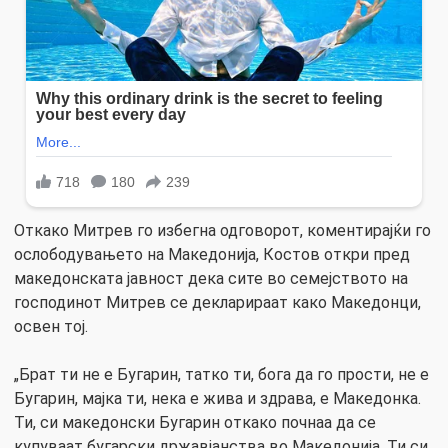
Откако Митрев го избегна одговорот, коментирајќи го
ослободувањето на Македонија, Костов откри пред
македонската јавност дека сите во семејството на
господинот Митрев се декларираат како Македонци,
освен тој.
„Брат ти не е Бугарин, татко ти, бога да го прости, не е
Бугарин, мајка ти, нека е жива и здрава, е Македонка.
Ти, си македонски Бугарин откако почнаа да се
купуваат бугарски државјанства во Македонија. Ти си