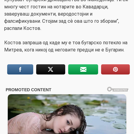
многу чест гостин на нотарите во Кавадарци,
заверуваш документи, веродостојни и
фалсификувани. Стојам зад сѐ ова што го зборам“,
распали Костов.
Костов запраша од каде му е тоа бугарско потекло на
Митрев, кога никој од неговите предци не е Бугарин.