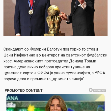
Скандалот со Фоларин Балогун повторно го стави
Џани Инфантино во центарот на светскиот фудбалски
хаос. Американскиот претседател Доналд Трамп
призна дека лично побарал преиспитување на
црвениот картон, ФИФА ја укина суспензијата, а УЕФА
порача дека е премината „црвената линија“.