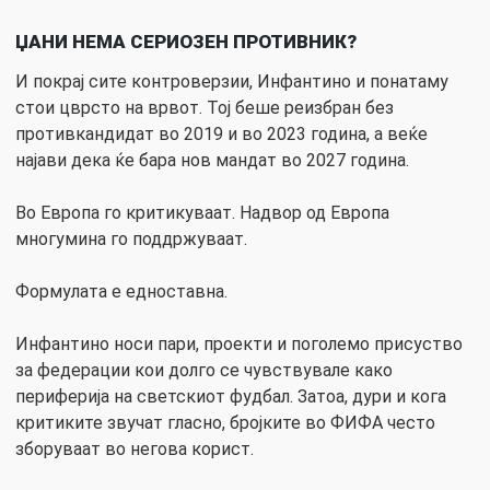
ЏАНИ НЕМА СЕРИОЗЕН ПРОТИВНИК?
И покрај сите контроверзии, Инфантино и понатаму
стои цврсто на врвот. Тој беше реизбран без
противкандидат во 2019 и во 2023 година, а веќе
најави дека ќе бара нов мандат во 2027 година.
Во Европа го критикуваат. Надвор од Европа
многумина го поддржуваат.
Формулата е едноставна.
Инфантино носи пари, проекти и поголемо присуство
за федерации кои долго се чувствувале како
периферија на светскиот фудбал. Затоа, дури и кога
критиките звучат гласно, бројките во ФИФА често
зборуваат во негова корист.