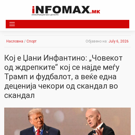
Skip
to
content
Насловна
/
Спорт
Објавено на:
July 6, 2026
Кој е Џани Инфантино: „Човекот
од ждрепките“ кој се најде меѓу
Трамп и фудбалот, а веќе една
деценија чекори од скандал во
скандал