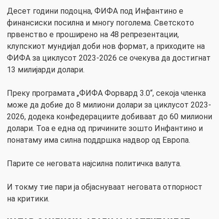
Десет години подоцна, ФИФА под Инфантино е
финансиски посилна и многу поголема. Светското
првенство е проширено на 48 репрезентации,
клупскиот мундијал доби нов формат, а приходите на
ФИФА за циклусот 2023-2026 се очекува да достигнат
13 милијарди долари.
Преку програмата „ФИФА Форвард 3.0“, секоја членка
може да добие до 8 милиони долари за циклусот 2023-
2026, додека конфедерациите добиваат до 60 милиони
долари. Тоа е една од причините зошто Инфантино и
понатаму има силна поддршка надвор од Европа.
Парите се неговата најсилна политичка валута.
И токму тие пари ја објаснуваат неговата отпорност
на критики.