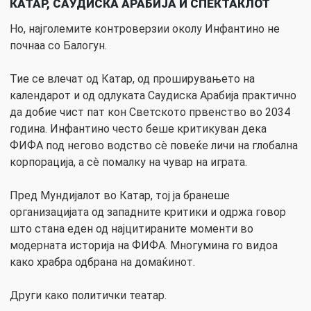
КАТАР, САУДИСКА АРАБИЈА И СПЕКТАКЛОТ
Но, најголемите контроверзии околу Инфантино не
почнаа со Балогун.
Тие се влечат од Катар, од проширувањето на
календарот и од одлуката Саудиска Арабија практично
да добие чист пат кон Светското првенство во 2034
година. Инфантино често беше критикуван дека
ФИФА под негово водство сè повеќе личи на глобална
корпорација, а сè помалку на чувар на играта.
Пред Мундијалот во Катар, тој ја бранеше
организацијата од западните критики и одржа говор
што стана еден од најцитираните моменти во
модерната историја на ФИФА. Многумина го видоа
како храбра одбрана на домаќинот.
Други како политички театар.