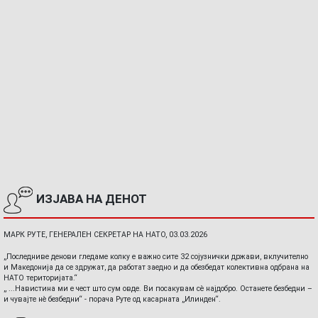
ИЗЈАВА НА ДЕНОТ
МАРК РУТЕ, ГЕНЕРАЛЕН СЕКРЕТАР НА НАТО, 03.03.2026
„Последниве денови гледаме колку е важно сите 32 сојузнички држави, вклучително
и Македонија да се здружат, да работат заедно и да обезбедат колективна одбрана на
НАТО територијата.“
„ ...Навистина ми е чест што сум овде. Ви посакувам сè најдобро. Останете безбедни –
и чувајте нè безбедни“ - порача Руте од касарната „Илинден“.