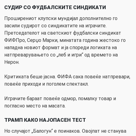
СУДИР СО ФУДБАЛСКИТЕ СИНДИКАТИ
Проширениот клупски мундијал дополнително го
засили судирот со синдикатите на играчите.
Претседателот на светскиот фудбалски синдикат
ФИФПро, Серџо Марки, минатата година жестоко го
нападна новиот формат и ја спореди логиката на
натпреварувањето со „леб и игри“ од времето на
Нерон.
Критиката беше јасна. ФИФА сака повеќе натпревари,
повеќе приходи и поголем спектакл.
Играчите бараат повеќе одмор, помалку товар и
погласно место на масата.
ТРАМП КАКО НАЈОПАСЕН ТЕСТ
Но случајот „Балогун“ е поинаков. Овојпат не станува