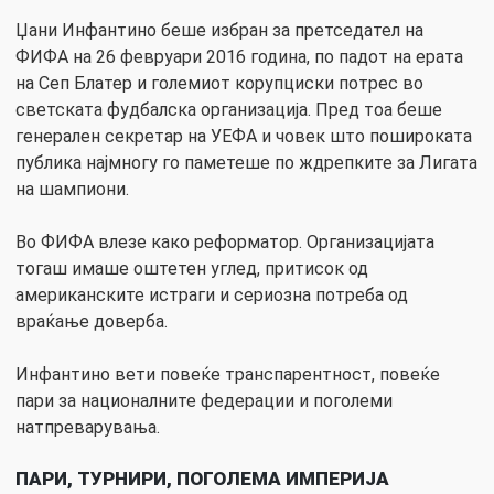
Џани Инфантино беше избран за претседател на
ФИФА на 26 февруари 2016 година, по падот на ерата
на Сеп Блатер и големиот корупциски потрес во
светската фудбалска организација. Пред тоа беше
генерален секретар на УЕФА и човек што пошироката
публика најмногу го паметеше по ждрепките за Лигата
на шампиони.
Во ФИФА влезе како реформатор. Организацијата
тогаш имаше оштетен углед, притисок од
американските истраги и сериозна потреба од
враќање доверба.
Инфантино вети повеќе транспарентност, повеќе
пари за националните федерации и поголеми
натпреварувања.
ПАРИ, ТУРНИРИ, ПОГОЛЕМА ИМПЕРИЈА