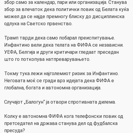
збор само за календар, пари или организација. Станува
збор за впечаток дека политички повик од Белата куќа
можел да се најде премногу блиску до дисциплинска
одлука на Светско првенство.
Трамп тврди дека само побарал преиспитување.
Инфантино вели дека телата на ФИФА се независни.
УЕФА, Белгија и други критичари гледаат преседан
што го поткопува натпреварувањето.
Токму тука лежи најголемиот ризик за Инфантино.
Неговата моќ се гради врз идејата дека ФИФА е
глобална, богата и автономна организација.
Случајот „Балогун“ ја отвори спротивната дилема.
Колку е автономна ФИФА кога телефонски повик од
претседател на држава станува дел од фудбалска
пресуда?