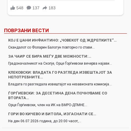
ПОВРЗАНИ ВЕСТИ
КОЈ Е ЏАНИ ИНФАНТИНО: „ЧОВЕКОТ ОД ЖДРЕПКИТЕ“…
Скандалот со Фоларин Балогун повторно го стави…
ЗА ЧАИР СЕ БИРА МЕЃУ ДВЕ МОЖНОСТИ:…
Градоначалникот на Скопје, Орце Ѓорѓиевски вечерва најави…
КЛЕКОВСКИ: ВЛАДАТА ГО РАЗГЛЕДА ИЗВЕШТАЈОТ ЗА
НЕПОТРЕБНИТЕ…
Владата го разгледала извештајот на независната комисија…
ЃОРЃИЕВСКИ: ЗА ДЕСЕТИНА ДЕНА ПОЧНУВАМЕ СО
ВТОРАТА…
Орце Ѓорѓиевски, член на ИК на ВМРО-ДПМНЕ…
ГОРИ ВО КИЧЕВО И БИТОЛА, ИЗГАСНАТИ СЕ…
На ден 06.07.2026 година, до 20:00 часот,…