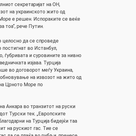
ниот секретаријат на ОН,
зот на украинското жито од
Море е решен. Испораките се веќе
а тоа“, рече Путин.
о целосно да се спроведе
о постигнат во Истанбул,
о, ѓубривата и суровините за нивно
аедничката изјава. Турција
ше во договорот меѓу Украина,
а обновување на извозот на жито од
на Црното Море по
 на Анкара во транзитот на руски
дот Турски тек. „Европските
благодарни на Турција бидејќи таа
т на рускиот гас. Тие се
гас да се плаќа во рубљи, пренесе