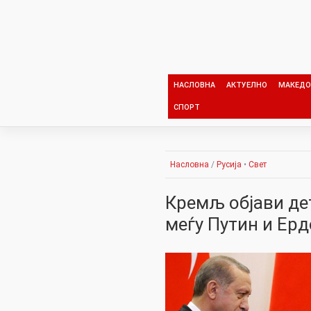
Skip
to
content
НАСЛОВНА
АКТУЕЛНО
МАКЕДО
СПОРТ
Насловна
/
Русија
•
Свет
Кремљ објави де
меѓу Путин и Ерд