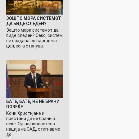
ЗОШТО МОРА СИСТЕМОТ
ДА БИДЕ СЛЕДЕН?
Зошто мора системот да
биде следен? Секој систем
се создава со одредена
цел, кога станува…
БАТЕ, БАТЕ, НЕ НЕ БРАНИ
ПОВЕЌЕ
Кочи Христијане и
престани да не браниш
веќе. Од најповластена
нација на САД, стигнавме
до…