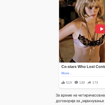
За време на четиричасовна
договорија за „зајакнување