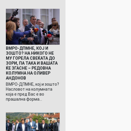
ВМРО-ДПМНЕ, КОЈ И
ЗОШТО? НА НИКОГО НЕ
МУ ГОРЕЛА СВЕЌАТА ДО
ЗОРИ, ПА ТАКА И ВАШАТА
ЌЕ ЗГАСНЕ – РЕДОВНА
КОЛУМНА НА ОЛИВЕР
АНДОНОВ
ВМРО-ДПМНЕ, кој и зошто?
Насловот на колумната
која е пред Вас е во
прашална форма…