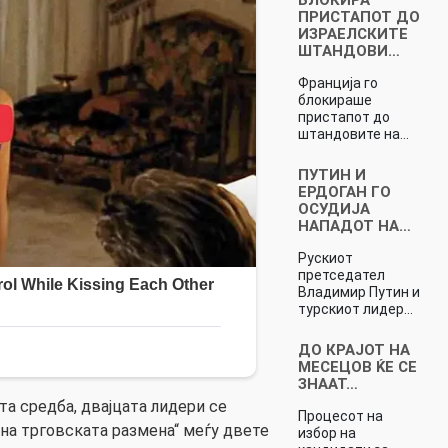
ПРИСТАПОТ ДО
ИЗРАЕЛСКИТЕ
ШТАНДОВИ…
Франција го
блокираше
пристапот до
штандовите на…
ПУТИН И
ЕРДОГАН ГО
ОСУДИЈА
НАПАДОТ НА…
Рускиот
претседател
Владимир Путин и
турскиот лидер…
ДО КРАЈОТ НА
МЕСЕЦОВ ЌЕ СЕ
ЗНААТ…
та средба, двајцата лидери се
Процесот на
 на трговската размена“ меѓу двете
избор на