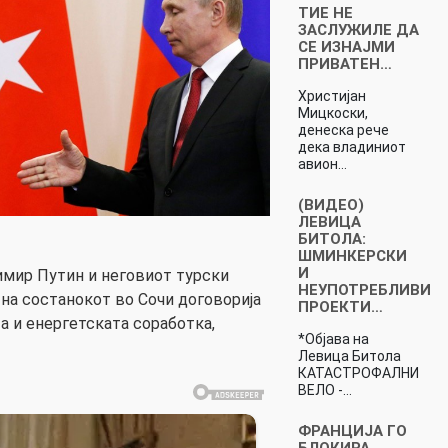
ТИЕ НЕ
ЗАСЛУЖИЛЕ ДА
СЕ ИЗНАЈМИ
ПРИВАТЕН…
Христијан
Мицкоски,
денеска рече
дека владиниот
авион…
(ВИДЕО)
ЛЕВИЦА
БИТОЛА:
ШМИНКЕРСКИ
И
имир Путин и неговиот турски
НЕУПОТРЕБЛИВИ
 на состанокот во Сочи договорија
ПРОЕКТИ…
а и енергетската соработка,
*Објава на
Левица Битола
КАТАСТРОФАЛНИ
ВЕЛО -…
ФРАНЦИЈА ГО
БЛОКИРА