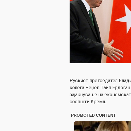
Рускиот претседател Влад
колега Реџеп Таип Ердоган
зајакнување на економскат
соопшти Кремљ.