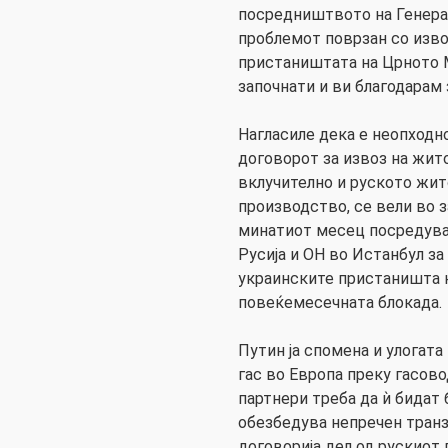
посредништвото на Генерал
проблемот поврзан со изво
пристаништата на Црното 
започнати и ви благодарам з
Нагласиле дека е неопходн
договорот за извоз на жит
вклучително и руското жит
производство, се вели во з
минатиот месец посредува
Русија и ОН во Истанбул з
украинските пристаништа 
повеќемесечната блокада.
Путин ја спомена и улогата
гас во Европа преку гасово
партнери треба да ѝ бидат 
обезбедува непречен транзи
договорија дел од рускиот 