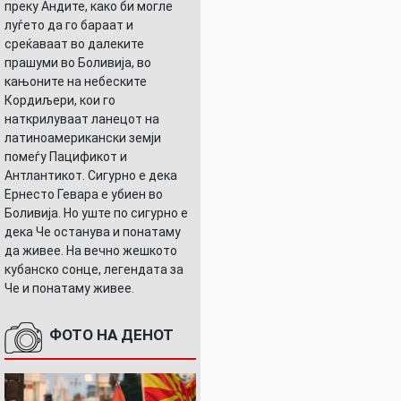
преку Андите, како би могле
луѓето да го бараат и
среќаваат во далеките
прашуми во Боливија, во
кањоните на небеските
Кордиљери, кои го
наткрилуваат ланецот на
латиноамерикански земји
помеѓу Пацификот и
Антлантикот. Сигурно е дека
Ернесто Гевара е убиен во
Боливија. Но уште по сигурно е
дека Че останува и понатаму
да живее. На вечно жешкото
кубанско сонце, легендата за
Че и понатаму живее.
ФОТО НА ДЕНОТ