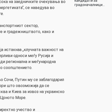
кандидати за
асока на заедничките очекувања во
градоначалници…
нергетиката“, се наведува во
е.
ранспортниот сектор,
е и градежништвото, како и
 ја истакнаа „клучната важност на
ерливи односи меѓу Русија и
еди регионална и меѓународна
во соопштението.
о Сочи, Путин му се заблагодарил
пори што овозможија да се
ква и Киев за извоз на украинско
 Црното Море.
иректно учество и