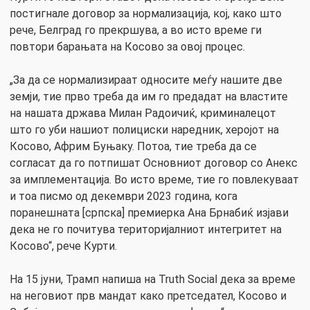
постигнале договор за нормализација, кој, како што
рече, Белград го прекршува, а во исто време ги
повтори барањата на Косово за овој процес.
„За да се нормализираат односите меѓу нашите две
земји, тие прво треба да им го предадат на властите
на нашата држава Милан Радоичиќ, криминалецот
што го уби нашиот полициски наредник, херојот на
Косово, Африм Буњаку. Потоа, тие треба да се
согласат да го потпишат Основниот договор со Анекс
за имплементација. Во исто време, тие го повлекуваат
и тоа писмо од декември 2023 година, кога
поранешната [српска] премиерка Ана Брнабиќ изјави
дека не го почитува територијалниот интегритет на
Косово“, рече Курти.
На 15 јуни, Трамп напиша на Truth Social дека за време
на неговиот прв мандат како претседател, Косово и