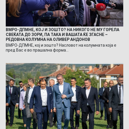
ВМРО-ДПМНЕ, КОЈ И ЗОШТО? НА НИКОГО НЕ МУ ГОРЕЛА
СВЕЌАТА ДО ЗОРИ, ПА ТАКА И ВАШАТА ЌЕ ЗГАСНЕ –
РЕДОВНА КОЛУМНА НА ОЛИВЕР АНДОНОВ
ВМРО-ДПМНЕ, кој и зошто? Насловот на колумната која е
пред Вас е во прашална форма…