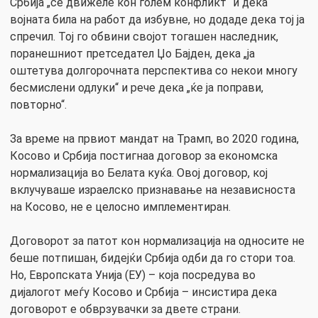
Србија „се движеле кон голем конфликт“ и дека
војната била на работ да избувне, но додаде дека тој ја
спречил. Тој го обвини својот тогашен наследник,
поранешниот претседател Џо Бајден, дека „ја
оштетува долгорочната перспектива со некои многу
бесмислени одлуки“ и рече дека „ќе ја поправи,
повторно“.
За време на првиот мандат на Трамп, во 2020 година,
Косово и Србија постигнаа договор за економска
нормализација во Белата куќа. Овој договор, кој
вклучуваше израелско признавање на независноста
на Косово, не е целосно имплементиран.
Договорот за патот кон нормализација на односите не
беше потпишан, бидејќи Србија одби да го стори тоа.
Но, Европската Унија (ЕУ) – која посредува во
дијалогот меѓу Косово и Србија – инсистира дека
договорот е обврзувачки за двете страни.