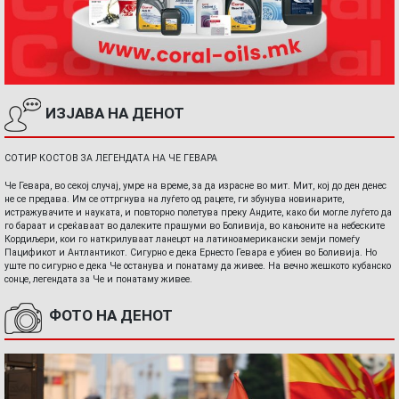
ИЗЈАВА НА ДЕНОТ
СОТИР КОСТОВ ЗА ЛЕГЕНДАТА НА ЧЕ ГЕВАРА
Че Гевара, во секој случај, умре на време, за да израсне во мит. Мит, кој до ден денес
не се предава. Им се оттргнува на луѓето од рацете, ги збунува новинарите,
истражувачите и науката, и повторно полетува преку Андите, како би могле луѓето да
го бараат и среќаваат во далеките прашуми во Боливија, во кањоните на небеските
Кордиљери, кои го наткрилуваат ланецот на латиноамерикански земји помеѓу
Пацификот и Антлантикот. Сигурно е дека Ернесто Гевара е убиен во Боливија. Но
уште по сигурно е дека Че останува и понатаму да живее. На вечно жешкото кубанско
сонце, легендата за Че и понатаму живее.
ФОТО НА ДЕНОТ