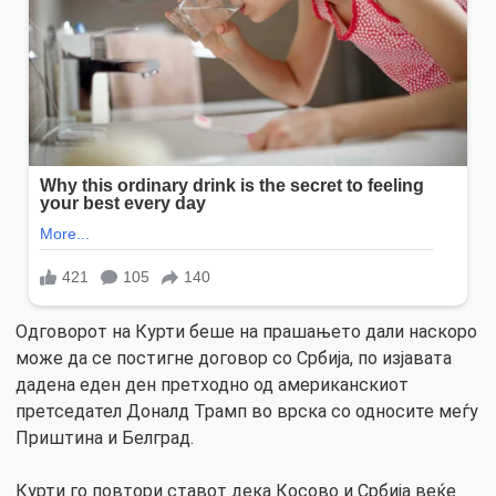
Одговорот на Курти беше на прашањето дали наскоро
може да се постигне договор со Србија, по изјавата
дадена еден ден претходно од американскиот
претседател Доналд Трамп во врска со односите меѓу
Приштина и Белград.
Курти го повтори ставот дека Косово и Србија веќе