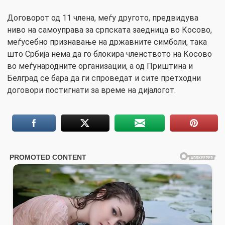
Договорот од 11 члена, меѓу другото, предвидува
ниво на самоуправа за српската заедница во Косово,
меѓусебно признавање на државните симболи, така
што Србија нема да го блокира членството на Косово
во меѓународните организации, а од Приштина и
Белград се бара да ги спроведат и сите претходни
договори постигнати за време на дијалогот.