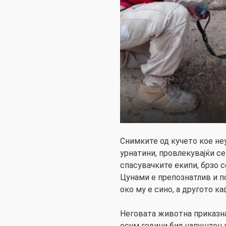
Снимките од кучето кое не
урнатини, провлекувајќи с
спасувачките екипи, брзо с
Цунами е препознатлив и п
око му е сино, а другото ка
Неговата животна приказна
осум години бил напуштен 