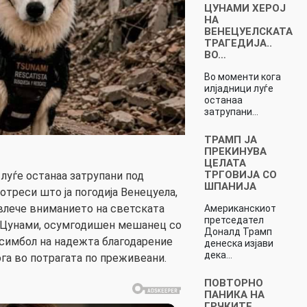
ЦУНАМИ ХЕРОЈ
НА
ВЕНЕЦУЕЛСКАТА
ТРАГЕДИЈА..
ВО…
Во моменти кога
илјадници луѓе
останаа
затрупани…
ТРАМП ЈА
ПРЕКИНУВА
ЦЕЛАТА
ТРГОВИЈА СО
луѓе останаа затрупани под
ШПАНИЈА
отреси што ја погодија Венецуела,
ивлече вниманието на светската
Американскиот
претседател
ч Цунами, осумгодишен мешанец со
Доналд Трамп
а симбол на надежта благодарение
денеска изјави
дека…
ога во потрагата по преживеани.
ПОВТОРНО
ПАНИКА НА
ГРЧКИТЕ