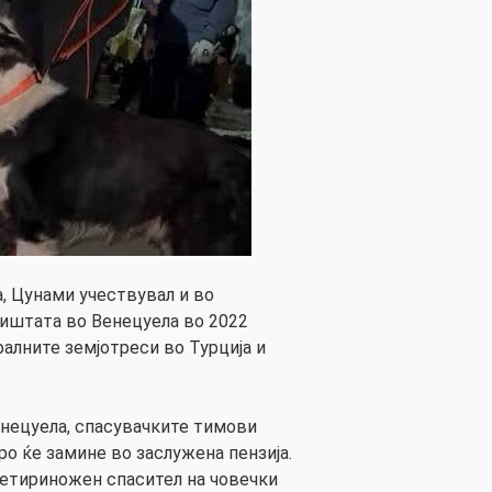
а, Цунами учествувал и во
иштата во Венецуела во 2022
фалните земјотреси во Турција и
енецуела, спасувачките тимови
ро ќе замине во заслужена пензија.
четириножен спасител на човечки