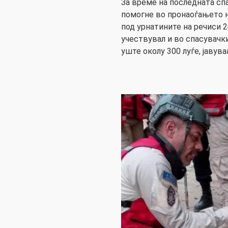
За време на последната сп
помогне во пронаоѓањето н
под урнатините на речиси 2
учествувал и во спасувачк
уште околу 300 луѓе, јавув