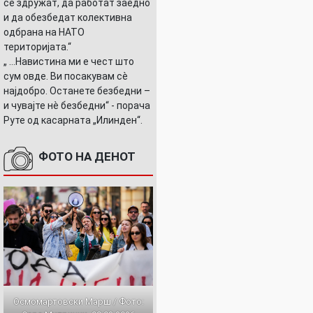
се здружат, да работат заедно
и да обезбедат колективна
одбрана на НАТО
територијата.“
„ ...Навистина ми е чест што
сум овде. Ви посакувам сè
најдобро. Останете безбедни –
и чувајте нè безбедни“ - порача
Руте од касарната „Илинден“.
ФОТО НА ДЕНОТ
Осмомартовски Марш / Фото: