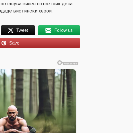
 останува силен потсетник дека
здаде вистински херои.
Tweet
Follow us
Save