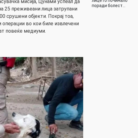
лицето починало
асувачка мисија, Цунами успеал да
поради болест…
а 25 преживеани лица затрупани
00 срушени објекти. Покрај тоа,
и операции во кои биле извлечени
аат повеќе медиуми.