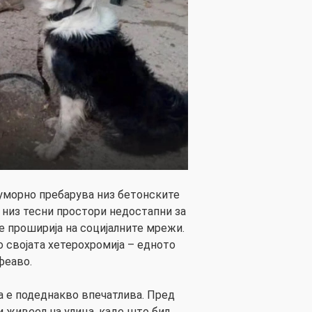
уморно пребарува низ бетонските
е низ тесни простори недостапни за
е проширија на социјалните мрежи.
о својата хетерохромија – едното
феаво.
 е подеднакво впечатлива. Пред
и живеел на улица, каде што бил