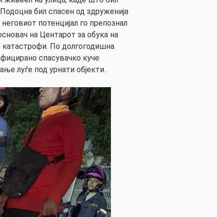
Подоцна бил спасен од здруженија
 неговиот потенцијал го препознал
основач на Центарот за обука на
и катастрофи. По долгогодишна
ифицирано спасувачко куче
ање луѓе под урнати објекти.