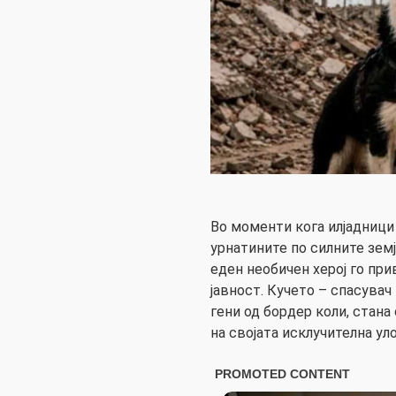
Во моменти кога илјадници 
урнатините по силните земј
еден необичен херој го пр
јавност. Кучето – спасува
гени од бордер коли, стан
на својата исклучителна ул