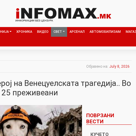
НИЈА
ХРОНИКА
ВИДЕО
СВЕТ
АРСЕНАЛ
АВТОМОБИЛИЗАМ
МАГА
Објавено на:
July 8, 2026
рој на Венецуелската трагедија.. Во
е 25 преживеани
ПОВРЗАНИ
ВЕСТИ
КУЧЕТО