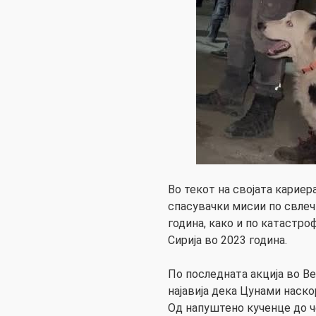
Во текот на својата кариер
спасувачки мисии по свлеч
година, како и по катастро
Сирија во 2023 година.
По последната акција во В
најавија дека Цунами наско
Од напуштено кученце до 