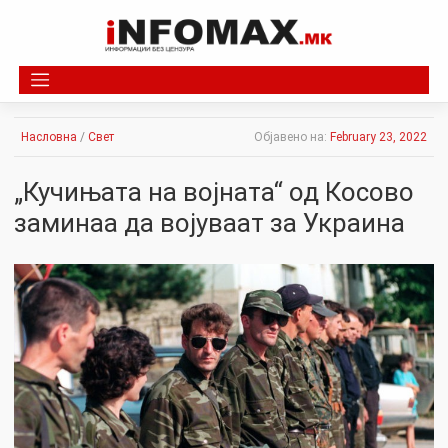
Skip
to
content
Насловна
/
Свет
Објавено на:
February 23, 2022
„Кучињата на војната“ од Косово
заминаа да војуваат за Украина