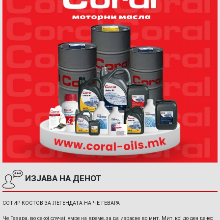
ИЗЈАВА НА ДЕНОТ
СОТИР КОСТОВ ЗА ЛЕГЕНДАТА НА ЧЕ ГЕВАРА
Че Гевара, во секој случај, умре на време, за да израсне во мит. Мит, кој до ден денес