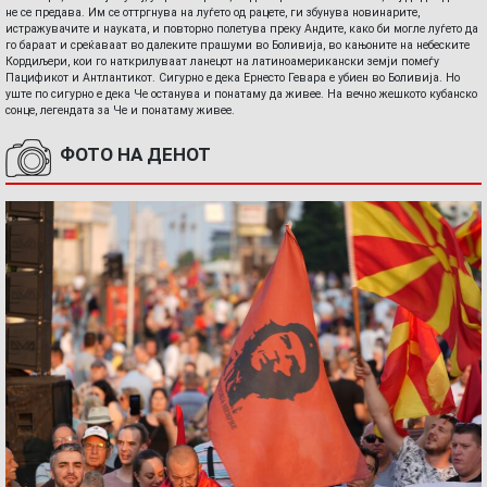
не се предава. Им се оттргнува на луѓето од рацете, ги збунува новинарите,
истражувачите и науката, и повторно полетува преку Андите, како би могле луѓето да
го бараат и среќаваат во далеките прашуми во Боливија, во кањоните на небеските
Кордиљери, кои го наткрилуваат ланецот на латиноамерикански земји помеѓу
Пацификот и Антлантикот. Сигурно е дека Ернесто Гевара е убиен во Боливија. Но
уште по сигурно е дека Че останува и понатаму да живее. На вечно жешкото кубанско
сонце, легендата за Че и понатаму живее.
ФОТО НА ДЕНОТ