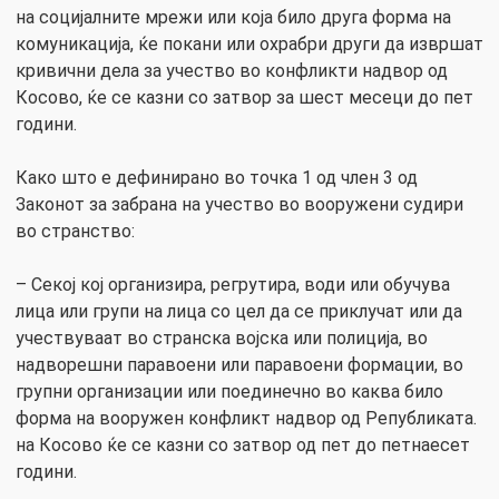
на социјалните мрежи или која било друга форма на
комуникација, ќе покани или охрабри други да извршат
кривични дела за учество во конфликти надвор од
Косово, ќе се казни со затвор за шест месеци до пет
години.
Како што е дефинирано во точка 1 од член 3 од
Законот за забрана на учество во вооружени судири
во странство:
– Секој кој организира, регрутира, води или обучува
лица или групи на лица со цел да се приклучат или да
учествуваат во странска војска или полиција, во
надворешни паравоени или паравоени формации, во
групни организации или поединечно во каква било
форма на вооружен конфликт надвор од Републиката.
на Косово ќе се казни со затвор од пет до петнаесет
години.