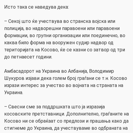
Исто така се наведува дека:
– Секој што ќе учествува во странска војска или
полиција, во надворешни паравоени или паравоени
формации, во групни организации или поединечно, во
каква било форма на вооружен судир надвор од
територијата на Косово, ќе се казни со затвор од три
до петнаесет години.
Амбасадорот на Украина во Албанија, Володимир
Шукуров изјави дека голем број граѓани се т.н. Косово
изрази интерес за учество во војната на страната на
Украина.
– Свесни сме за поддршката што ја изразија
косовските претставници. Дополнително, граѓаните на
Косово ни се обраќаат со предлози и прашања како да
стигнеме до Украина, да учествуваме во одбраната на