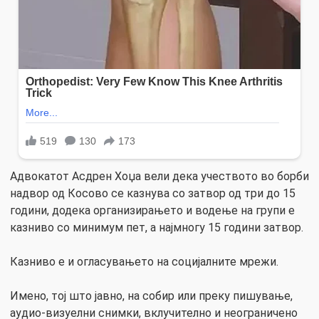
Адвокатот Асдрен Хоџа вели дека учеството во борби
надвор од Косово се казнува со затвор од три до 15
години, додека организирањето и водење на групи е
казниво со минимум пет, а најмногу 15 години затвор.
Казниво е и огласувањето на социјалните мрежи.
Имено, тој што јавно, на собир или преку пишување,
аудио-визуелни снимки, вклучително и неограничено