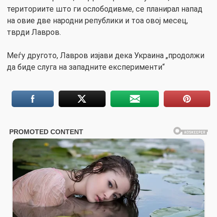
териториите што ги ослободивме, се планирал напад
на овие две народни републики и тоа овој месец,
тврди Лавров.
Меѓу другото, Лавров изјави дека Украина „продолжи
да биде слуга на западните експерименти“