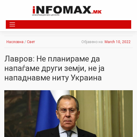
Skip
to
content
Насловна
/
Свет
Објавено на:
March 10, 2022
Лавров: Не планираме да
напаѓаме други земји, не ја
нападнавме ниту Украина