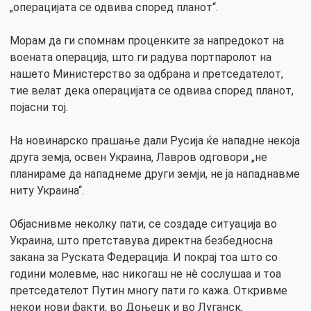
„операцијата се одвива според планот“.
Морам да ги спомнам проценките за напредокот на
воената операција, што ги радува портпаролот на
нашето Министерство за одбрана и претседателот,
тие велат дека операцијата се одвива според планот,
појасни тој.
На новинарско прашање дали Русија ќе нападне некоја
друга земја, освен Украина, Лавров одговори „не
планираме да нападнеме други земји, не ја нападнавме
ниту Украина“.
Oбјаснивме неколку пати, се создаде ситуација во
Украина, што претставува директна безбедносна
закана за Руската Федерација. И покрај тоа што со
години молевме, нас никогаш не нè сослушаа и тоа
претседателот Путин многу пати го кажа. Откривме
некои нови факти, во Доњецк и во Луганск,