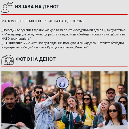
ИЗЈАВА НА ДЕНОТ
МАРК РУТЕ, ГЕНЕРАЛЕН СЕКРЕТАР НА НАТО, 03.03.2026
„Последниве денови гледаме колку е важно сите 32 сојузнички држави, вклучително
и Македонија да се здружат, да работат заедно и да обезбедат колективна одбрана на
НАТО територијата.“
„ ...Навистина ми е чест што сум овде. Ви посакувам сè најдобро. Останете безбедни –
и чувајте нè безбедни“ - порача Руте од касарната „Илинден“.
ФОТО НА ДЕНОТ