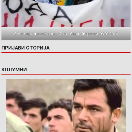
Осмомартовски Марш / Фото: Сара Митрички, 08.03.2026
ПРИЈАВИ СТОРИЈА
КОЛУМНИ