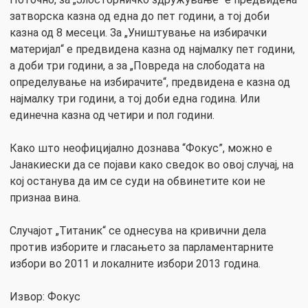
затворска казна од една до пет години, а тој доби
казна од 8 месеци. За „Уништување на избирачки
материјал“ е предвидена казна од најмалку пет години,
а доби три години, а за „Повреда на слободата на
определување на избирачите“, предвидена е казна од
најмалку три години, а тој доби една година. Или
единечна казна од четири и пол години.
Како што неофицијално дознава “Фокус”, можно е
Јанакиески да се појави како сведок во овој случај, на
кој останува да им се суди на обвинетите кои не
признаа вина.
Случајот „Титаник“ се однесува на кривични дела
против изборите и гласањето за парламентарните
избори во 2011 и локалните избори 2013 година.
Извор: Фокус