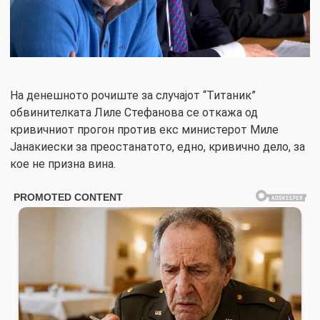
На денешното рочиште за случајот “Титаник”
обвинителката Лиле Стефанова се откажа од
кривичниот прогон против екс министерот Миле
Јанакиески за преостанатото, едно, кривично дело, за
кое не призна вина.