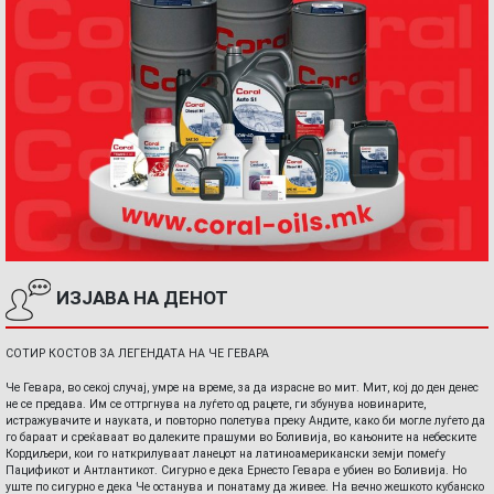
ИЗЈАВА НА ДЕНОТ
СОТИР КОСТОВ ЗА ЛЕГЕНДАТА НА ЧЕ ГЕВАРА
Че Гевара, во секој случај, умре на време, за да израсне во мит. Мит, кој до ден денес
не се предава. Им се оттргнува на луѓето од рацете, ги збунува новинарите,
истражувачите и науката, и повторно полетува преку Андите, како би могле луѓето да
го бараат и среќаваат во далеките прашуми во Боливија, во кањоните на небеските
Кордиљери, кои го наткрилуваат ланецот на латиноамерикански земји помеѓу
Пацификот и Антлантикот. Сигурно е дека Ернесто Гевара е убиен во Боливија. Но
уште по сигурно е дека Че останува и понатаму да живее. На вечно жешкото кубанско