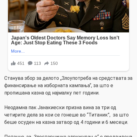
Станува збор за делото „Злоупотреба на средствата за
финансирање на изборната кампања“, за што е
пропишана казна од најмалку пет години.
Неодамна пак Јанакиески призна вина за три од
четирите дела за кои се гонеше во “Титаник”, за што
беше осуден на казна затвор од 4 години и 6 месеци.
Поточно, за „Злосторничко здружување“ е предвидена