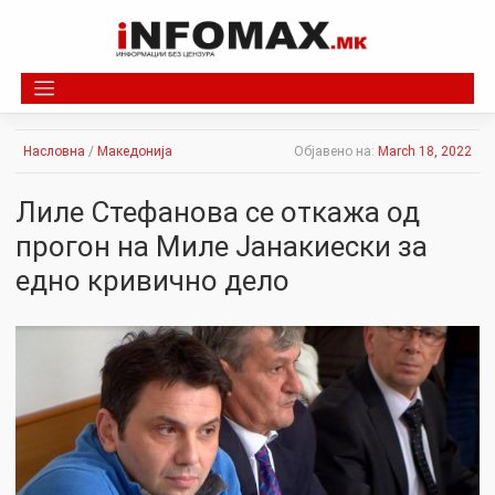
Skip
to
content
Насловна
/
Македонија
Објавено на:
March 18, 2022
Лиле Стефанова се откажа од
прогон на Миле Јанакиески за
едно кривично дело