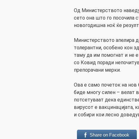
Од Министерството наведув
сето она што го посочила 
новогодишна ноќ ќе резулт
Министерството апелира до
толерантни, особено кон з
таму да им помогнат и не е
со Ковид поради непочиту
препорачани мерки.
Ова е само почеток на нов 
биде многу силен – велат 
потсетуваат дека единстве
вирусот е вакцинацијата, к
и собири кои лесно доведу
Share on Facebook