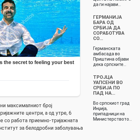
да ги најави…
ГЕРМАНИЈА
БАРА ОД
СРБИЈА ДА
СОРАБОТУВА
СО…
Германската
амбасада во
Приштина објави
дека српските…
ТРОЈЦА
УАПСЕНИ ВО
СРБИЈА ПО
ПАД НА…
Во српскиот град
ани максималниот број
Инџија,
ијажните центри, а од утре, 6
припадници на
Министерството…
не со работа приемно-тријажната
нститут за белодробни заболувања