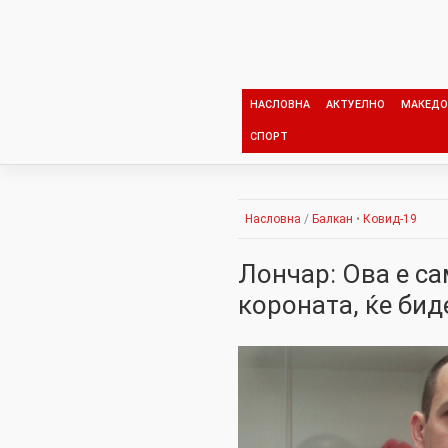
Skip
to
content
НАСЛОВНА
АКТУЕЛНО
МАКЕДО
СПОРТ
Насловна
/
Балкан
•
Ковид-19
Лончар: Ова е са
короната, ќе бид