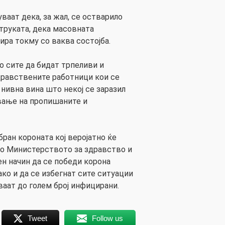
аат дека, за жал, се остварило
струката, дека масовната
ира токму со ваква состојба.
 сите да бидат трпеливи и
дравствените работници кои се
 нивна вина што некој се заразил
вање на пропишаните и
бран короната кој веројатно ќе
во Министерството за здравство и
н начин да се победи корона
ако и да се избегнат сите ситуации
ваат до голем број инфицирани.
Tweet
Follow us