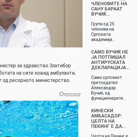
ЧЛЕНОВИТЕ НА
САНУ БАРААТ
ВУЧИЌ…
Група од 25
членови на
Српската
академија…
САМО ВУЧИЌ НЕ
ЈА ПОТПИШАЛ
АНТИРУСКАТА
нистер за здравство Златибор
ДЕКЛАРАЦИЈА…
ботата на сите ковид амбуланти,
Само српскиот
уг од ресорното министерство.
претседател
Александар
Вучиќ, од
функционерите…
КИНЕСКИ
АМБАСАДОР:
ЦЕЛТА НА
ПЕКИНГ Е ДА…
Целта на Пекинг е