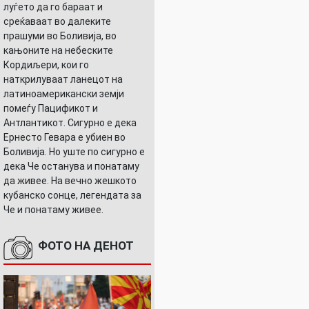
луѓето да го бараат и
среќаваат во далеките
прашуми во Боливија, во
кањоните на небеските
Кордиљери, кои го
наткрилуваат ланецот на
латиноамерикански земји
помеѓу Пацификот и
Антлантикот. Сигурно е дека
Ернесто Гевара е убиен во
Боливија. Но уште по сигурно е
дека Че останува и понатаму
да живее. На вечно жешкото
кубанско сонце, легендата за
Че и понатаму живее.
ФОТО НА ДЕНОТ