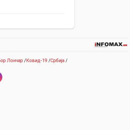
бор Лончар
/
Ковид-19
/
Србија
/