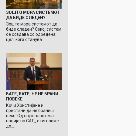
ЗОШТО МОРА СИСТЕМОТ
ДА БИДЕ СЛЕДЕН?
Зошто мора системот да
биде следен? Секој систем
се создава со одредена
цел, кога станува…
БАТЕ, БАТЕ, НЕ НЕ БРАНИ
ПОВЕЌЕ
Кочи Христијане и
престани да не браниш
веќе. Од најповластена
нација на САД, стигнавме
до…