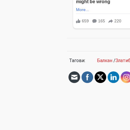
Тагови:
Балкан
/
Злати