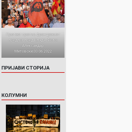
Протест против францускиот
предлог пред Влада. Фото:
Александар
Митовски,03.06.2022
ПРИЈАВИ СТОРИЈА
КОЛУМНИ