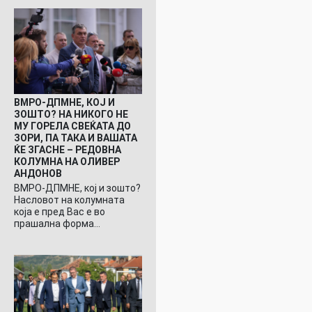
ВМРО-ДПМНЕ, КОЈ И
ЗОШТО? НА НИКОГО НЕ
МУ ГОРЕЛА СВЕЌАТА ДО
ЗОРИ, ПА ТАКА И ВАШАТА
ЌЕ ЗГАСНЕ – РЕДОВНА
КОЛУМНА НА ОЛИВЕР
АНДОНОВ
ВМРО-ДПМНЕ, кој и зошто?
Насловот на колумната
која е пред Вас е во
прашална форма…