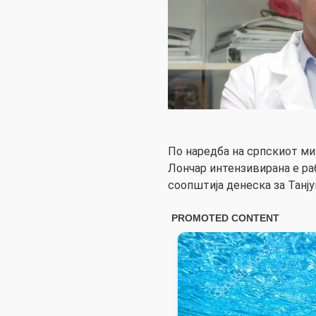
По наредба на српскиот ми
Лончар интензивирана е ра
соопштија денеска за Танј