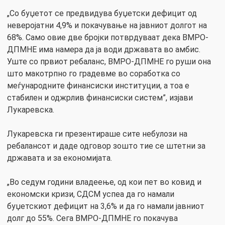
„Со буџетот се предвидува буџетски дефицит од
неверојатни 4,9% и покачување на јавниот долгот на
68%. Само овие две бројки потврдуваат дека ВМРО-
ДПМНЕ има намера да ја води државата во амбис.
Уште со првиот ребаланс, ВМРО-ДПМНЕ го руши она
што макотрпно го градевме во соработка со
меѓународните финансиски институции, а тоа е
стабилен и оджрлив финансиски систем”, изјави
Лукаревска.
Лукаревска ги презентираше сите небулози на
ребалансот и даде одговор зошто тие се штетни за
државата и за економијата.
„Во седум години владеење, од кои пет во ковид и
економски кризи, СДСМ успеа да го намали
буџетскиот дефицит на 3,6% и да го намали јавниот
долг до 55%. Сега ВМРО-ДПМНЕ го покачува