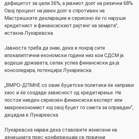
дефицитот за цели 36%, а јавниот долг на ризични 68%.
Овој процент на јавен долг е спротивен на
Мастришките декларации и сериозно ќе го наруши
кредитниот и финансискиот рејтинг на земјата”,
истакна Лукаревска.
Јавноста треба да знае, дека и покрај сите
апокалиптични економски години низ кои СДСМ ја
водеше државата, сепак успеа финансиски да ја
консолидира, потенцира Лукаревска.
„ВМРО-ДПМНЕ со овие буџетски политики ќе направи
хаос и ќе создаде зависност од кредитирање. Не
постои ниеден сериозен финансиски експерт или
макроекономист кој овој буџет го смета за оправдан”,
децидна е Лукаревска.
Лукаревска најави дека ставовите изнесени на
денешната прес-конференција се првични