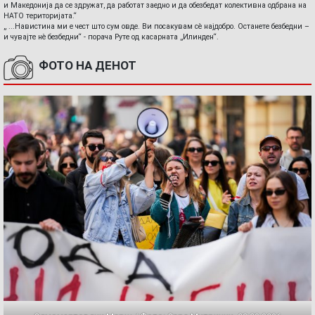
и Македонија да се здружат, да работат заедно и да обезбедат колективна одбрана на
НАТО територијата.“
„ ...Навистина ми е чест што сум овде. Ви посакувам сè најдобро. Останете безбедни –
и чувајте нè безбедни“ - порача Руте од касарната „Илинден“.
ФОТО НА ДЕНОТ