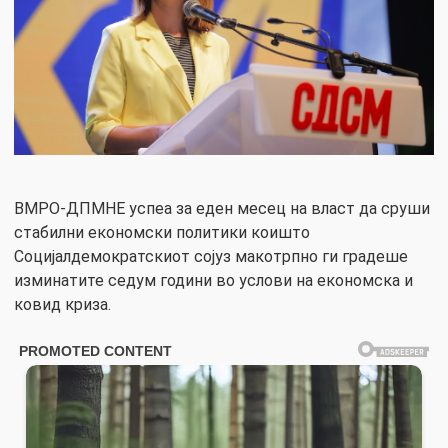
ВМРО-ДПМНЕ успеа за еден месец на власт да сруши
стабилни економски политики коишто
Социјалдемократскиот сојуз макотрпно ги градеше
изминатите седум години во услови на економска и
ковид криза.