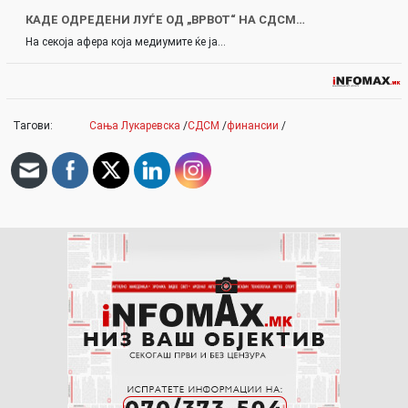
КАДЕ ОДРЕДЕНИ ЛУЃЕ ОД „ВРВОТ“ НА СДСМ…
На секоја афера која медиумите ќе ја…
Тагови:
Сања Лукаревска
/
СДСМ
/
финансии
/