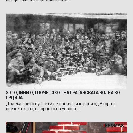
некоја личност која живеела во…
80 ГОДИНИ ОД ПОЧЕТОКОТ НА ГРАЃАНСКАТА ВОЈНА ВО
ГРЦИЈА
Додека светот уште ги лечел тешките рани од Втората
светска војна, во срцето на Европа,…