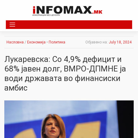
Skip
to
content
Насловна
/
Економија
•
Политика
Објавено на:
July 18, 2024
Лукаревска: Со 4,9% дефицит и
68% јавен долг, ВМРО-ДПМНЕ ја
води државата во финансиски
амбис