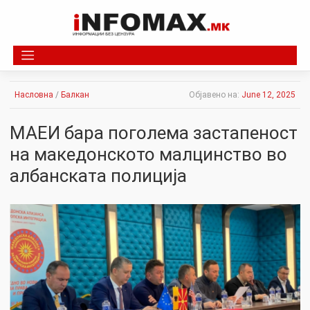
Skip
to
content
Насловна
/
Балкан
Објавено на:
June 12, 2025
МАЕИ бара поголема застапеност
на македонското малцинство во
албанската полиција