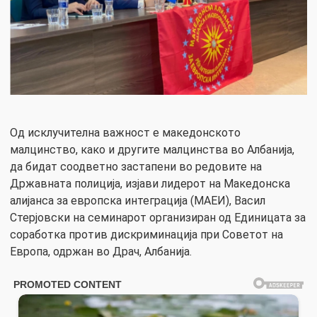
Од исклучителна важност е македонското
малцинство, како и другите малцинства во Албанија,
да бидат соодветно застапени во редовите на
Државната полиција, изјави лидерот на Македонска
алијанса за европска интеграција (МАЕИ), Васил
Стерјовски на семинарот организиран од Единицата за
соработка против дискриминација при Советот на
Европа, одржан во Драч, Албанија.