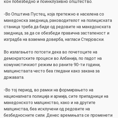
кон побезбедно и поинклузивно општество.
-Во Општина Пустец, која претежно е населена со
македонска заедница, раководителот на полициската
станица треба да биде од редовите на македонската
заедница, за да се обезбеди правична застапеност и
изградба на взаемна доверба, нагласи Стерјовски.
Во излагањето потсети дека во почетоците на
демократските процеси во Албанија, по падот на
комунистичкиот режим во раните 90-ти години,
малцинствата често беа гледани како закана за
државата.
-Во тој период, во рамки на формирањето на
националната полиција и армија, сите припадници на
македонското малцинство, како и на другите
малцинства, беа исклучени од редовите на
безбедносните сили. Денес времињата се променети