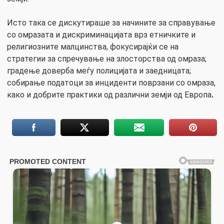
Исто така се дискутираше за начините за справување
со омразата и дискриминацијата врз етничките и
религиозните малцинства, фокусирајќи се на
стратегии за спречување на злосторства од омраза;
градење доверба меѓу полицијата и заедницата;
собирање податоци за инциденти поврзани со омраза,
како и добрите практики од различни земји од Европа
.