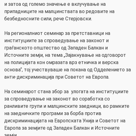
и затоа од големо значење е вклучување на
припадниците на малцинствата во редовите на
безбедносните сили, рече Стерјовски.
На регионалниот семинар за претставници на
институциите за спроведување на законот и
граѓанското општество од Западен Балкан и
Источните земји, на тема „Зајакнување на одговорот
на полицијата кон омразата врз етничка и верска
основа“, тој учествуваше на покана од Одделението за
анти-дискриминација при Советот на Европа.
На семинарот стана збор за улогата на институциите
за спроведување на законот во соработка со
ранливите групи и малцинските заедници, во рамките
на заедничките програми за борба против
дискриминацијата на Европската Унија и Советот на
Европа за земјите од Западен Балкан и Источните
земји.