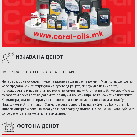
ИЗЈАВА НА ДЕНОТ
СОТИР КОСТОВ ЗА ЛЕГЕНДАТА НА ЧЕ ГЕВАРА
Че Гевара, во секој случај, умре на време, за да израсне во мит. Мит, кој до ден денес
не се предава. Им се оттргнува на луѓето од рацете, ги збунува новинарите,
истражувачите и науката, и повторно полетува преку Андите, како би могле луѓето да
го бараат и среќаваат во далеките прашуми во Боливија, во кањоните на небеските
Кордиљери, кои го наткрилуваат ланецот на латиноамерикански земји помеѓу
Пацификот и Антлантикот. Сигурно е дека Ернесто Гевара е убиен во Боливија. Но
уште по сигурно е дека Че останува и понатаму да живее. На вечно жешкото кубанско
сонце, легендата за Че и понатаму живее.
ФОТО НА ДЕНОТ