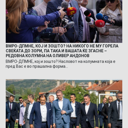
ВМРО-ДПМНЕ, КОЈ И ЗОШТО? НА НИКОГО НЕ МУ ГОРЕЛА
СВЕЌАТА ДО ЗОРИ, ПА ТАКА И ВАШАТА ЌЕ ЗГАСНЕ –
РЕДОВНА КОЛУМНА НА ОЛИВЕР АНДОНОВ
ВМРО-ДПМНЕ, кој и зошто? Насловот на колумната која е
пред Вас е во прашална форма…