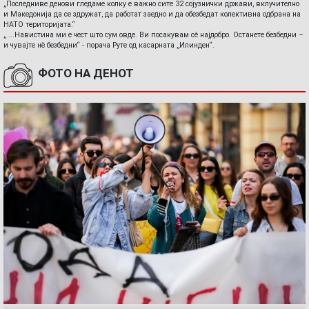
„Последниве денови гледаме колку е важно сите 32 сојузнички држави, вклучително
и Македонија да се здружат, да работат заедно и да обезбедат колективна одбрана на
НАТО територијата.“
„ ...Навистина ми е чест што сум овде. Ви посакувам сè најдобро. Останете безбедни –
и чувајте нè безбедни“ - порача Руте од касарната „Илинден“.
ФОТО НА ДЕНОТ