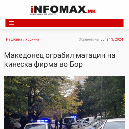
Skip
to
content
Насловна
/
Хроника
Објавено на:
June 13, 2024
Македонец ограбил магацин на
кинеска фирма во Бор