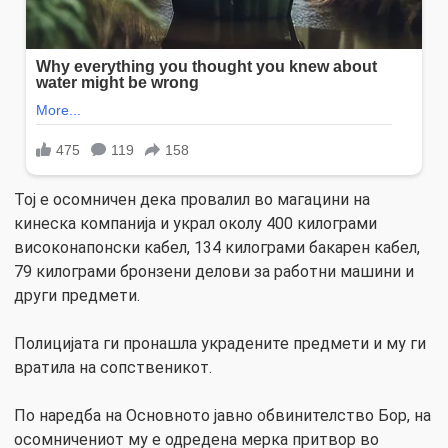
Тој е осомничен дека провалил во магацини на
кинеска компанија и украл околу 400 килограми
високонапонски кабел, 134 килограми бакарен кабел,
79 килограми бронзени делови за работни машини и
други предмети.
Полицијата ги пронашла украдените предмети и му ги
вратила на сопственикот.
По наредба на Основното јавно обвинителство Бор, на
осомничениот му е одредена мерка притвор во