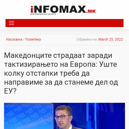
Skip
to
content
Насловна
/
Политика
Објавено на:
March 25, 2022
Македонците страдаат заради
тактизирањето на Европа: Уште
колку отстапки треба да
направиме за да станеме дел од
ЕУ?