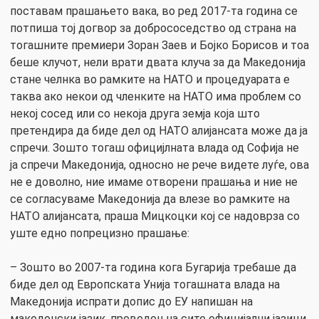
поставам прашањето вака, во ред 2017-та година се
потпиша тој догвор за добрососедство од страна на
тогашните премиери Зоран Заев и Бојко Борисов и тоа
беше клучот, нели врати двата клуча за да Македонија
стане челнка во рамките на НАТО и процедуарата е
таква ако некои од членките на НАТО има проблем со
некој сосед или со некоја друга земја која што
претендира да биде дел од НАТО алијансата може да ја
спречи. Зошто тогаш официјлната влада од Софија не
ја спречи Македонија, односно не рече видете луѓе, ова
не е доволно, ние имаме отворени прашања и ние не
се согласуваме Македонија да влезе во рамките на
НАТО алијансата, праша Мицкоцки кој се надоврза со
уште едно попрецизно прашање:
– Зошто во 2007-та година кога Бугарија требаше да
биде дел од Европската Унија тогашната влада на
Македонија испрати допис до ЕУ напишан на
македонски јазик, преведен на сите официјални јазици