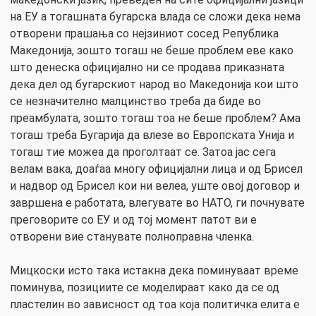
на ЕУ а тогашната бугарска влада се сложи дека нема
отворени прашања со нејзиниот сосед Република
Македонија, зошто тогаш не беше проблем еве како
што денеска официјално ни се продава приказната
дека дел од бугарскиот народ во Македонија кои што
се незначително малцинство треба да биде во
преамбулата, зошто тогаш тоа не беше проблем? Ама
тогаш треба Бугарија да влезе во Европската Унија и
тогаш тие можеа да проголтаат се. Затоа јас сега
велам вака, доаѓаа многу официјални лица и од Брисел
и надвор од Брисел кои ни велеа, уште овој договор и
завршена е работата, влегувате во НАТО, ги почнувате
преговорите со ЕУ и од тој момент патот ви е
отворени вие станувате полноправна членка.
Мицкоски исто така истакна дека поминуваат време
поминува, позициите се моделираат како да се од
пластелин во зависност од тоа која политичка елита е