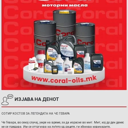
ИЗЈАВА НА ДЕНОТ
СОТИР КОСТОВ ЗА ЛЕГЕНДАТА НА ЧЕ ГЕВАРА
Че Гевара, во секој случај, умре на време, за да израсне во мит. Мит, кој до ден денес
не се предава. Им се оттргнува на луѓето од рацете, ги збунува новинарите,