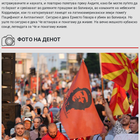
истражувачите и науката, и повторно полетува преку Андите, како би могле луѓето да
го бараат и среќаваат во далеките прашуми во Боливија, во кањоните на небеските
Кордиљери, кои го наткрилуваат ланецот на латиноамерикански земји помеѓу
Пацификот и Антлантикот. Сигурно е дека Ернесто Гевара е убиен во Боливија. Но
уште по сигурно е дека Че останува и понатаму да живее. На вечно жешкото кубанско
сонце, легендата за Че и понатаму живее.
ФОТО НА ДЕНОТ