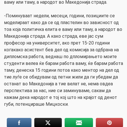
ваму или таму, а народот во Македонија страда.
-Поминуваат недели, месеци, години, позициите се
моделираат како да се од пластелин во зависност од
тоа која политичка елита е ваму или таму, а народот во
Македонија страда. А како страда, еве јас сум
професор на университет, ако прет 15-20 години
когакако асистент бев дел од комисија за одбрана на
дипломска работа, веднаш по дпломирањето моите
студенти велеа ќе барам работа ваму, ќе барам работа
таму, денеска 15 години потоа како ментор на дел од
тие луѓе се обидувам од петни жили да ги убедам да
останат во Македонија а тие велат не, нема овдеа
перспектива за нас, ние си заминуваме, сакам да
кажам дека народот е тој кој што на крајот од денот
губи, потенцираше Мицкоски.