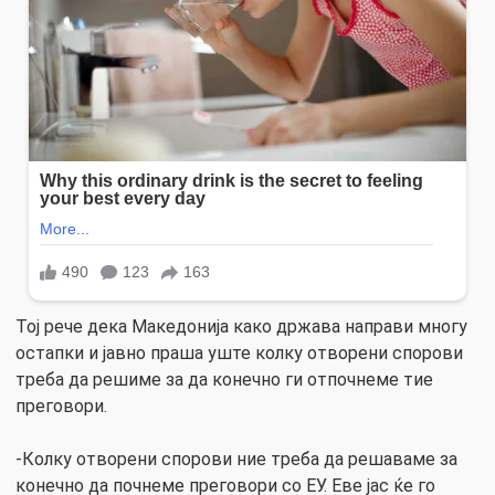
Тој рече дека Македонија како држава направи многу
остапки и јавно праша уште колку отворени спорови
треба да решиме за да конечно ги отпочнеме тие
преговори.
-Колку отворени спорови ние треба да решаваме за
конечно да почнеме преговори со ЕУ. Еве јас ќе го