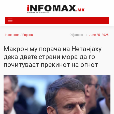
Skip
to
content
Насловна
/
Европа
Објавено на:
June 25, 2025
Макрон му порача на Нетанјаху
дека двете страни мора да го
почитуваат прекинот на огнот