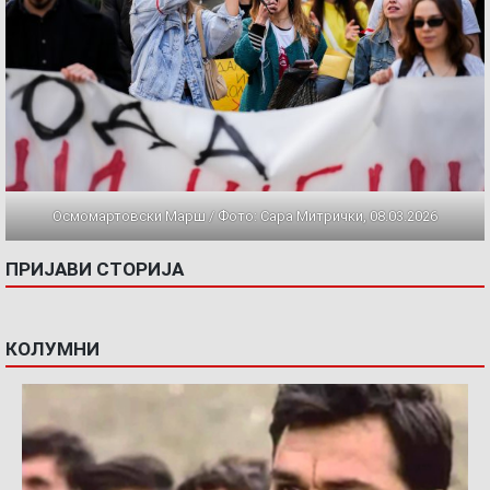
Осмомартовски Марш / Фото: Сара Митрички, 08.03.2026
ПРИЈАВИ СТОРИЈА
КОЛУМНИ