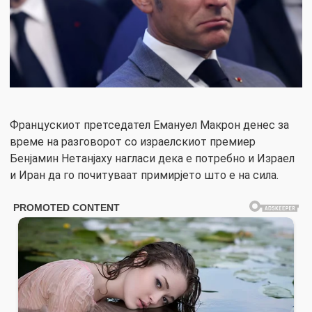
Францускиот претседател Емануел Макрон денес за
време на разговорот со израелскиот премиер
Бенјамин Нетанјаху нагласи дека е потребно и Израел
и Иран да го почитуваат примирјето што е на сила.