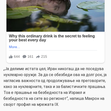
„Ја делиме истата цел, Иран никогаш да не поседува
нуклеарно оружје. За да се обезбеди ова на долг рок, ја
нагласив важноста од продолжување на преговорите,
како за нуклеарните, така и за балистичките прашања.
Тоа е прашање на безбедноста на Израел и
безбедноста на сите во регионот“, напиша Макрон на
својот профил на мрежата IX.