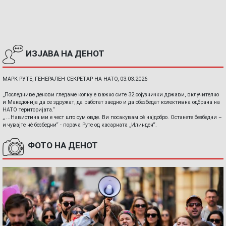
ИЗЈАВА НА ДЕНОТ
МАРК РУТЕ, ГЕНЕРАЛЕН СЕКРЕТАР НА НАТО, 03.03.2026
„Последниве денови гледаме колку е важно сите 32 сојузнички држави, вклучително
и Македонија да се здружат, да работат заедно и да обезбедат колективна одбрана на
НАТО територијата.“
„ ...Навистина ми е чест што сум овде. Ви посакувам сè најдобро. Останете безбедни –
и чувајте нè безбедни“ - порача Руте од касарната „Илинден“.
ФОТО НА ДЕНОТ