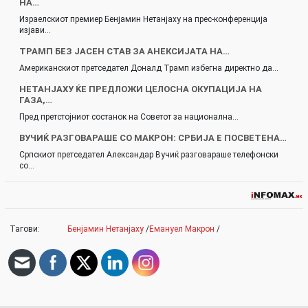
НА…
Израелскиот премиер Бенјамин Нетанјаху на прес-конференција
изјави…
ТРАМП БЕЗ ЈАСЕН СТАВ ЗА АНЕКСИЈАТА НА…
Американскиот претседател Доналд Трамп избегна директно да…
НЕТАНЈАХУ ЌЕ ПРЕДЛОЖИ ЦЕЛОСНА ОКУПАЦИЈА НА
ГАЗА,…
Пред претстојниот состанок на Советот за национална…
ВУЧИЌ РАЗГОВАРАШЕ СО МАКРОН: СРБИЈА Е ПОСВЕТЕНА…
Српскиот претседател Александар Вучиќ разговараше телефонски
со…
Тагови:
Бенјамин Нетанјаху
/
Емануел Макрон
/