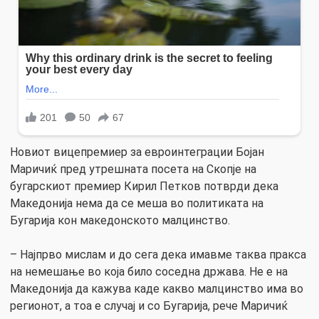
Новиот вицепремиер за евроинтеграции Бојан
Маричиќ пред утрешната посета на Скопје на
бугарскиот премиер Кирил Петков потврди дека
Македонија нема да се меша во политиката на
Бугарија кон македонското малцинство.
– Најпрво мислам и до сега дека имавме таква пракса
на немешање во која било соседна држава. Не е на
Македонија да кажува каде какво малцинство има во
регионот, а тоа е случај и со Бугарија, рече Маричиќ