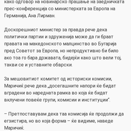
како одговор на новинарско прашање на заедничката
прес-конференција со министерката за Европа на
Германија, Ана Лирман.
Доскорешниот министер за правда рече дека
политички партии и здруженија може да ги браат
правата на македонското малцинство во Бугарија
пред Советот за Европа, но непродуктивно би било
ако тоа го бара државата, бидејќи како што вели тој,
такви се и уставните обврски.
За мешовитиот комитет од историски комисии,
Маричиќ рече дека „досегашните напори ќе бидат
вградени во наредната рамка во која ќе бидат
вклучени повеќе групи, комисии и институции“.
– Претпоставувам дека таа комисија ќе продолжи да
егзистира, но во која форма – ќе видиме, наведе
Маричиќ.