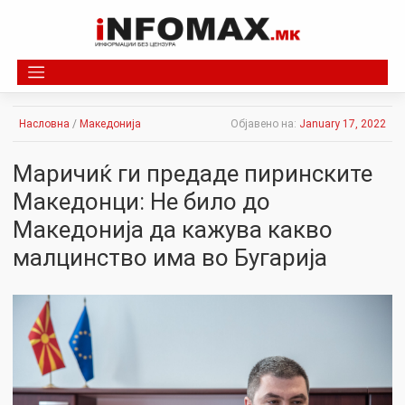
Skip
to
content
Насловна
/
Македонија
Објавено на:
January 17, 2022
Маричиќ ги предаде пиринските
Македонци: Не било до
Македонија да кажува какво
малцинство има во Бугарија