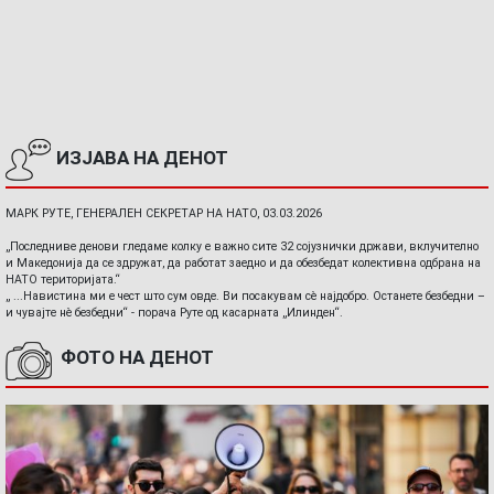
ИЗЈАВА НА ДЕНОТ
МАРК РУТЕ, ГЕНЕРАЛЕН СЕКРЕТАР НА НАТО, 03.03.2026
„Последниве денови гледаме колку е важно сите 32 сојузнички држави, вклучително
и Македонија да се здружат, да работат заедно и да обезбедат колективна одбрана на
НАТО територијата.“
„ ...Навистина ми е чест што сум овде. Ви посакувам сè најдобро. Останете безбедни –
и чувајте нè безбедни“ - порача Руте од касарната „Илинден“.
ФОТО НА ДЕНОТ