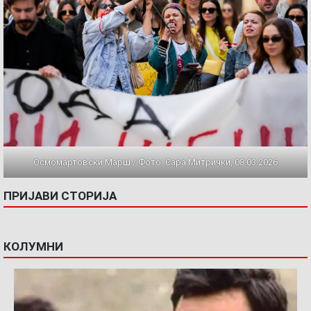
Осмомартовски Марш / Фото: Сара Митрички, 08.03.2026
ПРИЈАВИ СТОРИЈА
КОЛУМНИ