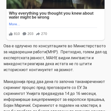
Ова е одлучено по консултациите во Министерството
за надворешни работи(МНР). Претходно, голем дел од
експертската јавност, МАНУ, видни лингвисти и
македонсти реагираа дека истата не го штити
историскиот континуитет на јазикот.
Македонија пред два дена го започна таканаречениот
скрининг процес пред преговорите со ЕУ. За
скринингот Унијата предвидува 14 до 16 месеци,
информираше вицепремиерот за европски прашања,
Бојан Маричиќ. Скринингот е поделен на кластери, а