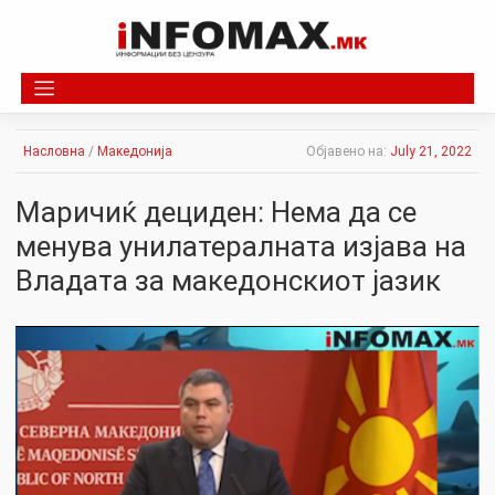
Skip
to
content
Насловна
/
Македонија
Објавено на:
July 21, 2022
Маричиќ дециден: Нема да се
менува унилатералната изјава на
Владата за македонскиот јазик