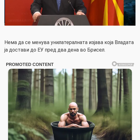
Нема да се менува унилатералната изјава која Владата
ја достави до ЕУ пред два дена во Брисел.