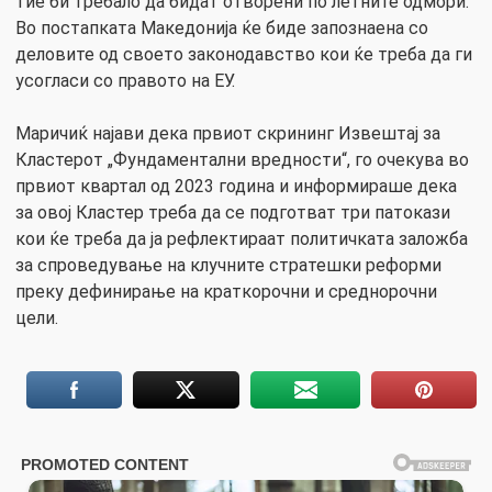
тие би требало да бидат отворени по летните одмори.
Во постапката Македонија ќе биде запознаена со
деловите од своето законодавство кои ќе треба да ги
усогласи со правото на ЕУ.
Маричиќ најави дека првиот скрининг Извештај за
Кластерот „Фундаментални вредности“, го очекува во
првиот квартал од 2023 година и информираше дека
за овој Кластер треба да се подготват три патокази
кои ќе треба да ја рефлектираат политичката заложба
за спроведување на клучните стратешки реформи
преку дефинирање на краткорочни и среднорочни
цели.