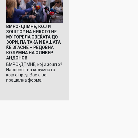
ВМРО-ДПМНЕ, КОЈ И
ЗОШТО? НА НИКОГО НЕ
МУ ГОРЕЛА СВЕЌАТА ДО
ЗОРИ, ПА ТАКА И ВАШАТА
ЌЕ ЗГАСНЕ – РЕДОВНА
КОЛУМНА НА ОЛИВЕР
АНДОНОВ
ВМРО-ДПМНЕ, кој и зошто?
Насловот на колумната
која е пред Вас е во
прашална форма…