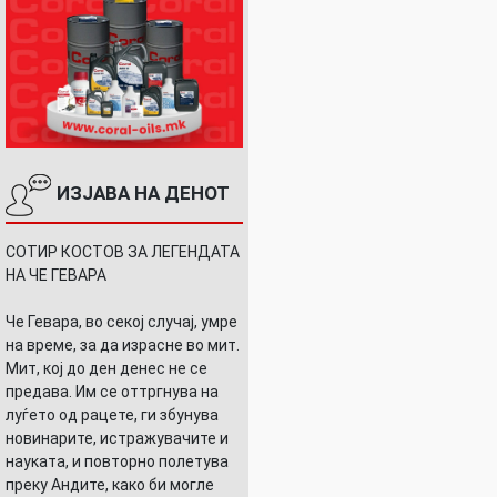
ИЗЈАВА НА ДЕНОТ
СОТИР КОСТОВ ЗА ЛЕГЕНДАТА
НА ЧЕ ГЕВАРА
Че Гевара, во секој случај, умре
на време, за да израсне во мит.
Мит, кој до ден денес не се
предава. Им се оттргнува на
луѓето од рацете, ги збунува
новинарите, истражувачите и
науката, и повторно полетува
преку Андите, како би могле