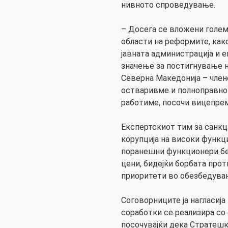
нивното спроведување.
– Досега се вложени голем
области на реформите, как
јавната администрација и е
значење за постигнување 
Северна Македонија – член
остваривме и полноправно 
работиме, посочи вицепре
Експертскиот тим за санкци
корупција на високи функц
поранешни функционери бе
цени, бидејќи борбата прот
приоритети во обезбедува
Соговорниците ја нагласија
соработки се реализира с
посочувајќи дека Стратешк