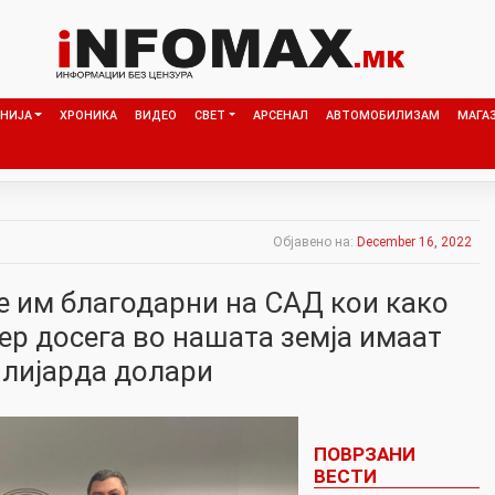
НИЈА
ХРОНИКА
ВИДЕО
СВЕТ
АРСЕНАЛ
АВТОМОБИЛИЗАМ
МАГА
Објавено на:
December 16, 2022
е им благодарни на САД кои како
ер досега во нашата земја имаат
илијарда долари
ПОВРЗАНИ
ВЕСТИ