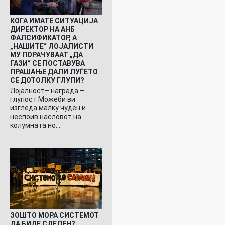
КОГА ИМАТЕ СИТУАЦИЈА
ДИРЕКТОР НА АНБ
ФАЛСИФИКАТОР, А
„НАШИТЕ“ ЛОЈАЛИСТИ
МУ ПОРАЧУВААТ „ДА
ГАЗИ“ СЕ ПОСТАВУВА
ПРАШАЊЕ ДАЛИ ЛУЃЕТО
СЕ ДОТОЛКУ ГЛУПИ?
Лојалност– награда –
глупост Можеби ви
изгледа малку чуден и
неспоив насловот на
колумната но…
ЗОШТО МОРА СИСТЕМОТ
ДА БИДЕ СЛЕДЕН?