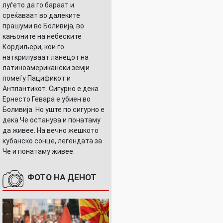
луѓето да го бараат и
среќаваат во далеките
прашуми во Боливија, во
кањоните на небеските
Кордиљери, кои го
наткрилуваат ланецот на
латиноамерикански земји
помеѓу Пацификот и
Антлантикот. Сигурно е дека
Ернесто Гевара е убиен во
Боливија. Но уште по сигурно е
дека Че останува и понатаму
да живее. На вечно жешкото
кубанско сонце, легендата за
Че и понатаму живее.
ФОТО НА ДЕНОТ