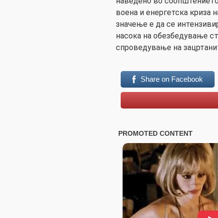
наведено во соопштението,
воена и енергетска криза 
значење е да се интензиви
насока на обезбедување ст
спроведување на зацртани
Share on Facebook