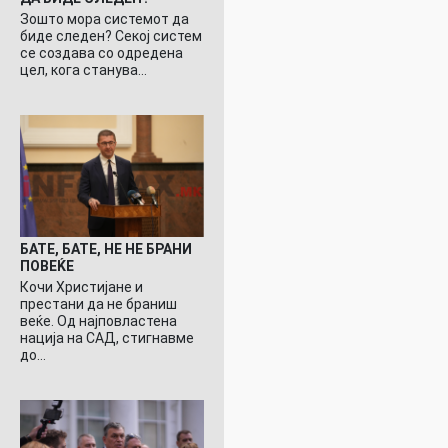
Зошто мора системот да
биде следен? Секој систем
се создава со одредена
цел, кога станува…
БАТЕ, БАТЕ, НЕ НЕ БРАНИ
ПОВЕЌЕ
Кочи Христијане и
престани да не браниш
веќе. Од најповластена
нација на САД, стигнавме
до…