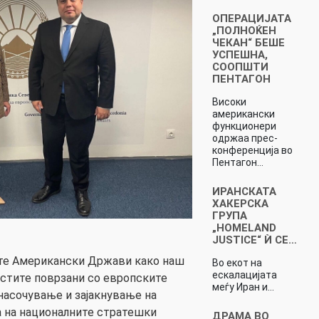
ОПЕРАЦИЈАТА
„ПОЛНОЌЕН
ЧЕКАН“ БЕШЕ
УСПЕШНА,
СООПШТИ
ПЕНТАГОН
Високи
американски
функционери
одржаа прес-
конференција во
Пентагон…
ИРАНСКАТА
ХАКЕРСКА
ГРУПА
„HOMELAND
JUSTICE“ Ѝ СЕ…
те Американски Држави како наш
Во екот на
ескалацијата
стите поврзани со европските
меѓу Иран и…
насочување и зајакнување на
а на националните стратешки
ДРАМА ВО