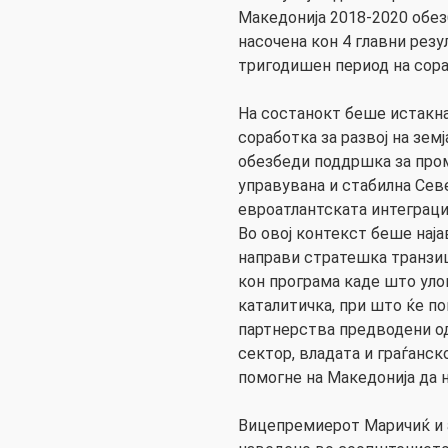
Македонија 2018-2020 обез
насочена кон 4 главни резу
тригодишен период на сора
На состанокт беше истакна
соработка за развој на зем
обезбеди поддршка за про
управувана и стабилна Сев
евроатлантската интеграци
Во овој контекст беше нај
направи стратешка транзиц
кон програма каде што уло
каталитичка, при што ќе п
партнерства предводени од
сектор, владата и граѓанск
помогне на Македонија да 
Вицепремиерот Маричиќ и 