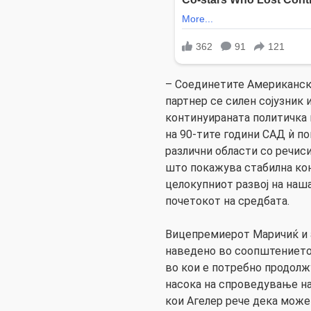
– Соединетите Американс
партнер се силен сојузник 
континуираната политичка
на 90-тите години САД ѝ по
различни области со речис
што покажува стабилна ко
целокупниот развој на наша
почетокот на средбата.
Вицепремиерот Маричиќ и 
наведено во соопштението 
во кои е потребно продол
насока на спроведување на
кои Агелер рече дека мож