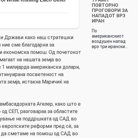
ПОВТОРНО
ПРОГОВОРИ ЗА
НАПАДОТ ВРЗ
ИРАН
По
американскиот
ки Држави како наш стратешки
воздушен напад
и ние сме благодарни за
врз три ирански…
 и економска помош. Од почетокот
магаат на нашата земја во
и 1 милијарда американски долари,
нтинуирана посветеност на
та земја, истакна Маричиќ на
амбасадорката Агелер, како што е
од СЕП, разговараа за областите
жување на поддршката од САД во
 европските реформи пред сè, за
е да сметаме на помош од САД во