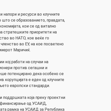
и напори и ресурси во клучните
о што се образованието, правдата,
кономијата, кои се од витално
на стратешките приоритети на
ство во НАТО, кое веќе го
членство во ЕУ, на кое посветено
миерот Маричиќ.
и кој работи на случаи на
ионери против сегашни и
ше потенцирано дека особено се
ив корупцијата е еден од клучните
њето европски стандарди.
 и поддршката која преку проектни
о финансирање од УСАИД,
ата рамка на УСАИД за Република