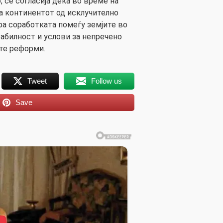
 се согласија дека во време на
на континентот од исклучително
ра соработката помеѓу земјите во
абилност и услови за непречено
те реформи.
Tweet
Follow us
Save