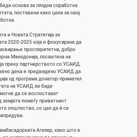
беди основа за плодна соработка
лтати, поставени како цели за овој
ботка.
та и Новата Стратегија за
јата 2020-2025 која е фокусирана да
мовирање просперитетна, добро
ерна Македонија, посветена на
ја преку партнерството со УСАИД.
авено дека е предвидено УСАИД да
ија од програма донатор-примател
гата на УСАИД ќе биде
омогне да се воспостават
 земјата помеѓу приватниот
ото општество, со цел да ѝ се
напредува.
амбасадорката Агелер, како што е