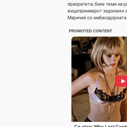
приоритети, биле теми на 
вицепремиерот задолжен з
Маричиќ со амбасадорката 