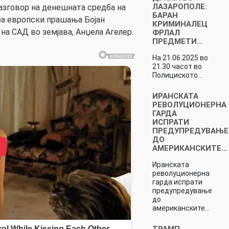
ЛАЗАРОПОЛЕ:
разговор на денешната средба на
БАРАН
а европски прашања Бојан
КРИМИНАЛЕЦ
на САД во земјава, Анџела Агелер.
ФРЛАЛ
ПРЕДМЕТИ…
На 21.06.2025 во
21.30 часот во
Полициското…
ИРАНСКАТА
РЕВОЛУЦИОНЕРНА
ГАРДА
ИСПРАТИ
ПРЕДУПРЕДУВАЊЕ
ДО
АМЕРИКАНСКИТЕ…
Иранската
револуционерна
гарда испрати
предупредување
до
американските…
ТРАМП