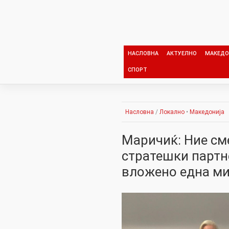
Skip
to
content
НАСЛОВНА
АКТУЕЛНО
МАКЕДО
СПОРТ
Насловна
/
Локално
•
Македонија
Маричиќ: Ние см
стратешки партн
вложено една м