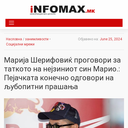
Skip
to
content
Насловна
/
занимливости
•
Објавено на:
June 25, 2024
Социјални мрежи
Марија Шерифовиќ проговори за
таткото на нејзиниот син Марио.:
Пејачката конечно одговори на
љубопитни прашања