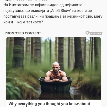
На Инстаграм се појави видео од нејзиното
појавување во емисијата „AmiG ​​Show“ на кое и се
поставуваат различни прашања за нејзиниот син, меѓу
кои и – кој е таткото?