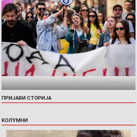
Осмомартовски Марш / Фото: Сара Митрички, 08.03.2026
ПРИЈАВИ СТОРИЈА
КОЛУМНИ