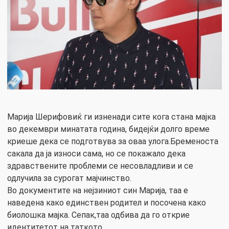
Марија Шерифовиќ ги изненади сите кога стана мајка
во декември минатата година, бидејќи долго време
криеше дека се подготвува за оваа улога.Бременоста
сакала да ја износи сама, но се покажало дека
здравствените проблеми се несовладливи и се
одлучила за сурогат мајчинство.
Во документите на нејзиниот син Марија, таа е
наведена како единствен родител и посочена како
биолошка мајка. Сепак,таа одбива да го открие
идентитетот на таткото.