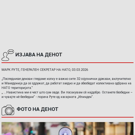
ИЗЈАВА НА ДЕНОТ
МАРК РУТЕ, ГЕНЕРАЛЕН СЕКРЕТАР НА НАТО, 03.03.2026
„Последниве денови гледаме колку е важно сите 32 сојузнички држави, вклучително
и Македонија да се здружат, да работат заедно и да обезбедат колективна одбрана на
НАТО територијата.“
„ ...Навистина ми е чест што сум овде. Ви посакувам сè најдобро. Останете безбедни –
и чувајте нè безбедни“ - порача Руте од касарната „Илинден“.
ФОТО НА ДЕНОТ