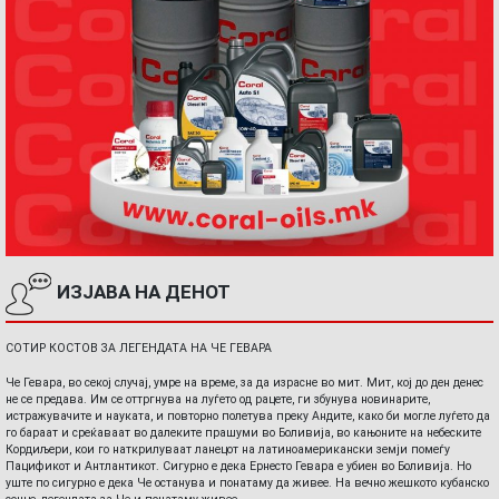
ИЗЈАВА НА ДЕНОТ
СОТИР КОСТОВ ЗА ЛЕГЕНДАТА НА ЧЕ ГЕВАРА
Че Гевара, во секој случај, умре на време, за да израсне во мит. Мит, кој до ден денес
не се предава. Им се оттргнува на луѓето од рацете, ги збунува новинарите,
истражувачите и науката, и повторно полетува преку Андите, како би могле луѓето да
го бараат и среќаваат во далеките прашуми во Боливија, во кањоните на небеските
Кордиљери, кои го наткрилуваат ланецот на латиноамерикански земји помеѓу
Пацификот и Антлантикот. Сигурно е дека Ернесто Гевара е убиен во Боливија. Но
уште по сигурно е дека Че останува и понатаму да живее. На вечно жешкото кубанско