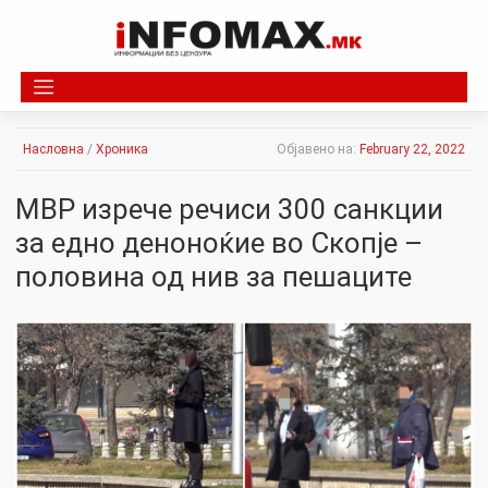
Skip
to
content
Насловна
/
Хроника
Објавено на:
February 22, 2022
МВР изрече речиси 300 санкции
за едно деноноќие во Скопје –
половина од нив за пешаците