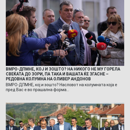
ВМРО-ДПМНЕ, КОЈ И ЗОШТО? НА НИКОГО НЕ МУ ГОРЕЛА
СВЕЌАТА ДО ЗОРИ, ПА ТАКА И ВАШАТА ЌЕ ЗГАСНЕ –
РЕДОВНА КОЛУМНА НА ОЛИВЕР АНДОНОВ
ВМРО-ДПМНЕ, кој и зошто? Насловот на колумната која е
пред Вас е во прашална форма…