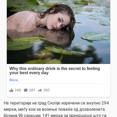
На територија на град Скопје изречени се вкупно 294
мерки, меѓу кои за возење повеќе од дозволената
брзина 96 санкции, 141 мерка за прекршоци што ги