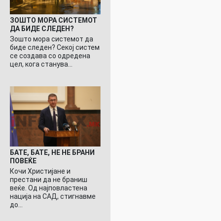
ЗОШТО МОРА СИСТЕМОТ
ДА БИДЕ СЛЕДЕН?
Зошто мора системот да
биде следен? Секој систем
се создава со одредена
цел, кога станува…
БАТЕ, БАТЕ, НЕ НЕ БРАНИ
ПОВЕЌЕ
Кочи Христијане и
престани да не браниш
веќе. Од најповластена
нација на САД, стигнавме
до…