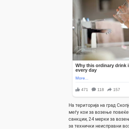
На територија на град Скоп
меѓу кои за возење повеќе
санкции, 24 мерки за возењ
за технички неисправни воз