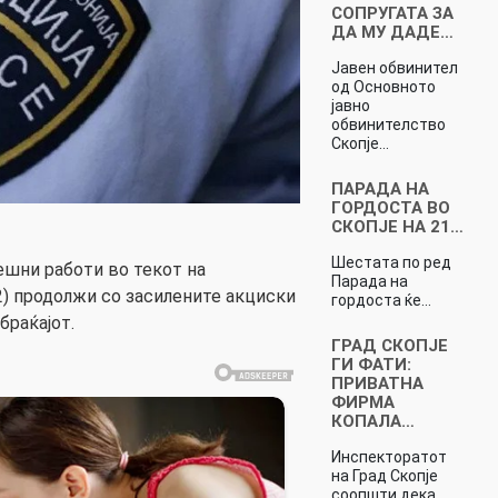
СОПРУГАТА ЗА
ДА МУ ДАДЕ…
Јавен обвинител
од Основното
јавно
обвинителство
Скопје…
ПАРАДА НА
ГОРДОСТА ВО
СКОПЈЕ НА 21…
Шестата по ред
ешни работи во текот на
Парада на
2) продолжи со засилените акциски
гордоста ќе…
браќајот.
ГРАД СКОПЈЕ
ГИ ФАТИ:
ПРИВАТНА
ФИРМА
КОПАЛА…
Инспекторатот
на Град Скопје
соопшти дека