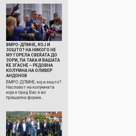
ВМРО-ДПМНЕ, КОЈ И
ЗОШТО? НА НИКОГО НЕ
МУ ГОРЕЛА СВЕЌАТА ДО
ЗОРИ, ПА ТАКА И ВАШАТА
ЌЕ ЗГАСНЕ – РЕДОВНА
КОЛУМНА НА ОЛИВЕР
АНДОНОВ
ВМРО-ДПМНЕ, кој и зошто?
Насловот на колумната
која е пред Вас е во
прашална форма…