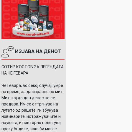
ИЗЈАВА НА ДЕНОТ
СОТИР КОСТОВ ЗА ЛЕГЕНДАТА
НА ЧЕ ГЕВАРА
Че Гевара, во секој случај, умре
на време, за да израсне во мит.
Мит, кој до ден денес не се
предава. Им се оттргнува на
луѓето од рацете, ги збунува
новинарите, истражувачите и
науката, и повторно полетува
преку Андите, како би могле