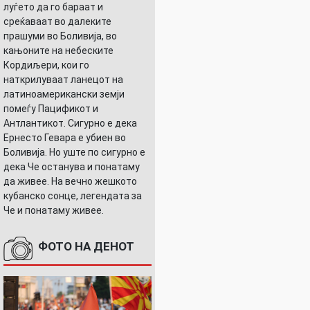
луѓето да го бараат и
среќаваат во далеките
прашуми во Боливија, во
кањоните на небеските
Кордиљери, кои го
наткрилуваат ланецот на
латиноамерикански земји
помеѓу Пацификот и
Антлантикот. Сигурно е дека
Ернесто Гевара е убиен во
Боливија. Но уште по сигурно е
дека Че останува и понатаму
да живее. На вечно жешкото
кубанско сонце, легендата за
Че и понатаму живее.
ФОТО НА ДЕНОТ