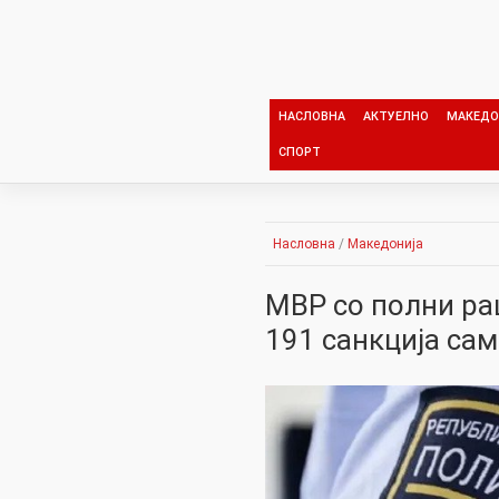
Skip
to
content
НАСЛОВНА
АКТУЕЛНО
МАКЕДО
СПОРТ
Насловна
/
Македонија
МВР со полни ра
191 санкција сам