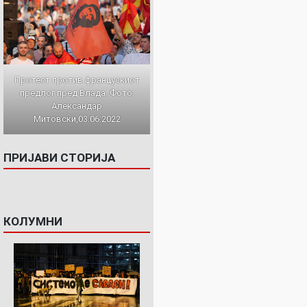
Протест против францускиот
предлог пред Влада. Фото:
Александар
Митовски,03.06.2022
ПРИЈАВИ СТОРИЈА
КОЛУМНИ