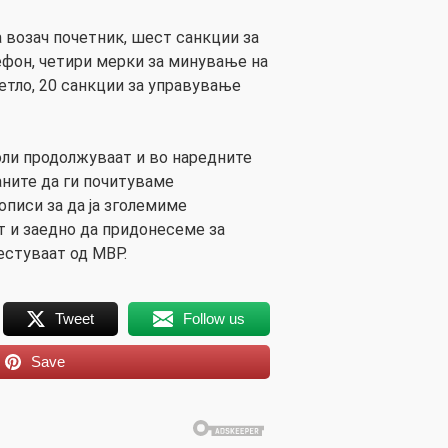
 возач почетник, шест санкции за
фон, четири мерки за минување на
етло, 20 санкции за управување
ли продолжуваат и во наредните
аните да ги почитуваме
описи за да ја зголемиме
т и заедно да придонесеме за
естуваат од МВР.
Tweet
Follow us
Save