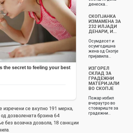
денеска…
СКОПЈАНКА
ИЗМАМЕНА ЗА
232 ИЛЈАДИ
ДЕНАРИ, И…
Осумдесет и
осумгодишна
жена од Скопје
пријавила…
ИЗГОРЕЛ
СКЛАД ЗА
ГРАДЕЖНИ
МАТЕРИЈАЛИ
ВО СКОПЈЕ
Пожар избил
вчераутро во
стовариште за
је изречени се вкупно 191 мерка,
градежни…
 од дозволената брзина 64
е без возачка дозвола, 18 санкции
ила.