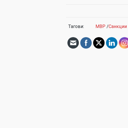
Тагови:
МВР
/
Санкции