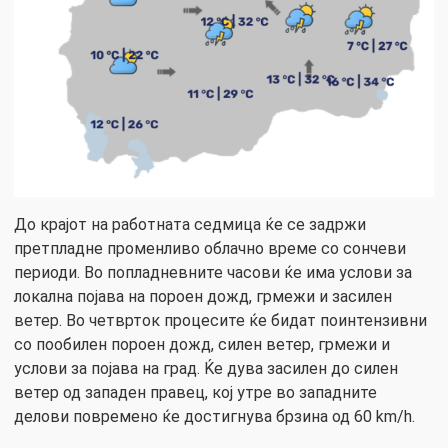
До крајот на работната седмица ќе се задржи
претпладне променливо облачно време со сончеви
периоди. Во попладневните часови ќе има услови за
локална појава на пороен дожд, грмежи и засилен
ветер. Во четврток процесите ќе бидат поинтензивни
со пообилен пороен дожд, силен ветер, грмежи и
услови за појава на град. Ќе дува засилен до силен
ветер од западен правец, кој утре во западните
делови повремено ќе достигнува брзина од 60 km/h.