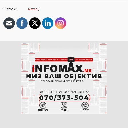
Тагови:
метео
/