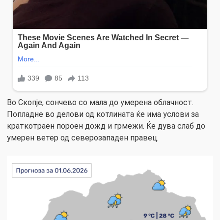
Во Скопје, сончево со мала до умерена облачност.
Попладне во делови од котлината ќе има услови за
краткотраен пороен дожд и грмежи. Ќе дува слаб до
умерен ветер од северозападен правец.