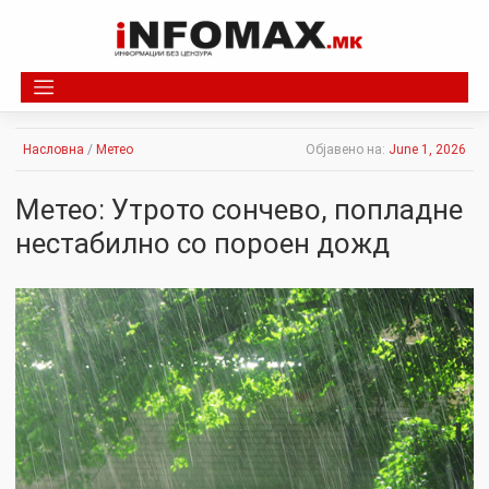
Skip
to
content
Насловна
/
Метео
Објавено на:
June 1, 2026
Метео: Утрото сончево, попладне
нестабилно со пороен дожд