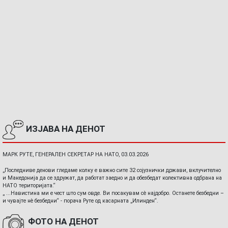
ИЗЈАВА НА ДЕНОТ
МАРК РУТЕ, ГЕНЕРАЛЕН СЕКРЕТАР НА НАТО, 03.03.2026
„Последниве денови гледаме колку е важно сите 32 сојузнички држави, вклучително
и Македонија да се здружат, да работат заедно и да обезбедат колективна одбрана на
НАТО територијата.“
„ ...Навистина ми е чест што сум овде. Ви посакувам сè најдобро. Останете безбедни –
и чувајте нè безбедни“ - порача Руте од касарната „Илинден“.
ФОТО НА ДЕНОТ