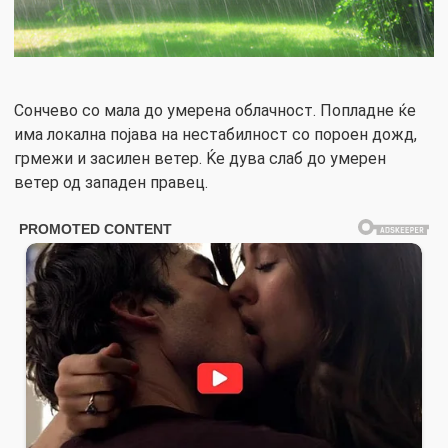
Сончево со мала до умерена облачност. Попладне ќе
има локална појава на нестабилност со пороен дожд,
грмежи и засилен ветер. Ќе дува слаб до умерен
ветер од западен правец.