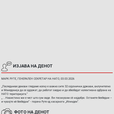
ИЗЈАВА НА ДЕНОТ
МАРК РУТЕ, ГЕНЕРАЛЕН СЕКРЕТАР НА НАТО, 03.03.2026
„Последниве денови гледаме колку е важно сите 32 сојузнички држави, вклучително
и Македонија да се здружат, да работат заедно и да обезбедат колективна одбрана на
НАТО територијата.“
„ ...Навистина ми е чест што сум овде. Ви посакувам сè најдобро. Останете безбедни –
и чувајте нè безбедни“ - порача Руте од касарната „Илинден“.
ФОТО НА ДЕНОТ