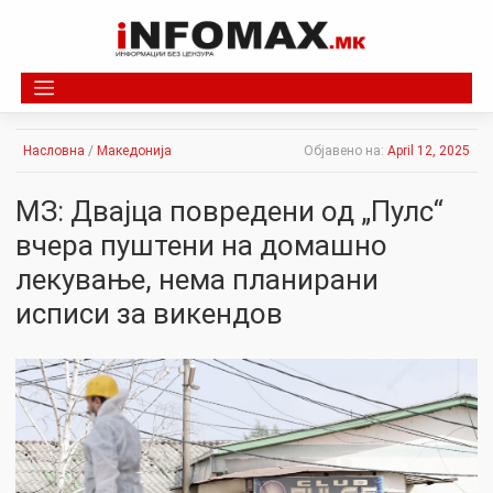
Skip
to
content
Насловна
/
Македонија
Објавено на:
April 12, 2025
МЗ: Двајца повредени од „Пулс“
вчера пуштени на домашно
лекување, нема планирани
исписи за викендов