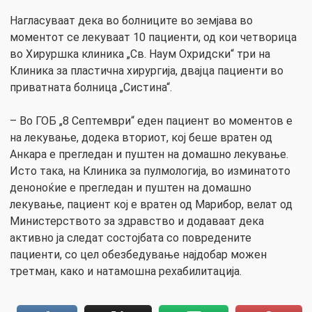
Нагласуваат дека во болниците во земјава во
моментот се лекуваат 10 пациенти, од кои четворица
во Хируршка клиника „Св. Наум Охридски“ три на
Клиника за пластична хирургија, двајца пациенти во
приватната болница „Систина“.
– Во ГОБ „8 Септември“ еден пациент во моментов е
на лекување, додека вториот, кој беше вратен од
Анкара е прегледан и пуштен на домашно лекување.
Исто така, на Клиника за пулмологија, во изминатото
деноноќие е прегледан и пуштен на домашно
лекување, пациент кој е вратен од Марибор, велат од
Министерството за здравство и додаваат дека
активно ја следат состојбата со повредените
пациенти, со цел обезбедување најдобар можен
третман, како и натамошна рехабилитација.