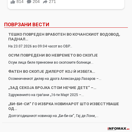
ПОВРЗАНИ ВЕСТИ
ТЕШКО ПОВРЕДЕН ВРАБОТЕН ВО КОЧАНСКИОТ ВОДОВОД,
ПАДНАЛ…
На 23.07.2026 во 09:04 часот во ОВР…
ОСУМ ПОВРЕДЕНИ ВО НЕВРЕМЕТО ВО СКОПЈЕ
Осум лица биле пренесени во скопските болници…
ФАТЕН ВО СКОПЈЕ ДИЛЕРОТ КОЈ Ѝ ИЗБЕГА…
Осомничениот дилер на дрога Александар Лазаров –…
„ЗАД СЕКОЈА БРОЈКА СТОИ НЕЧИЕ ДЕТЕ“ –…
Здружението на граѓани „16-ти Март 2025 –…
„БИ-БИ-СИ“ ГО ИЗБРКА НОВИНАРОТ ШТО ИЗВЕСТУВАШЕ
ОД…
Долгогодишниот новинар на „Би-би-си“, Гај де Лони,…