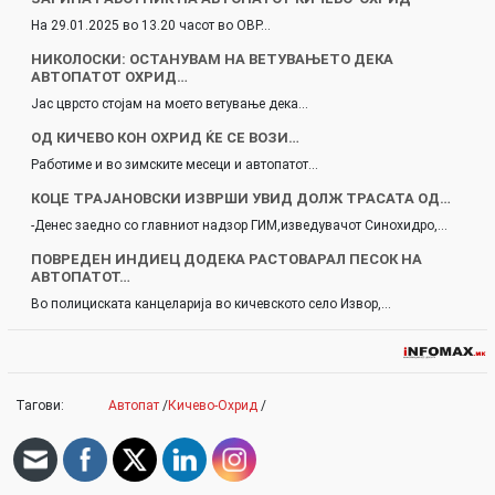
На 29.01.2025 во 13.20 часот во ОВР…
НИКОЛОСКИ: ОСТАНУВАМ НА ВЕТУВАЊЕТО ДЕКА
АВТОПАТОТ ОХРИД…
Јас цврсто стојам на моето ветување дека…
ОД КИЧЕВО КОН ОХРИД ЌЕ СЕ ВОЗИ…
Работиме и во зимските месеци и автопатот…
КОЦЕ ТРАЈАНОВСКИ ИЗВРШИ УВИД ДОЛЖ ТРАСАТА ОД…
-Денес заедно со главниот надзор ГИМ,изведувачот Синохидро,…
ПОВРЕДЕН ИНДИЕЦ ДОДЕКА РАСТОВАРАЛ ПЕСОК НА
АВТОПАТОТ…
Во полициската канцеларија во кичевското село Извор,…
Тагови:
Автопат
/
Кичево-Охрид
/