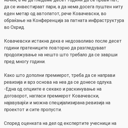
да се инвестираат пари, а да нема досега пуштен ниту
еден метар од автопатот, рече Ковачевски, во
обраќање на Конференција за патната инфраструктура
во Охрид.
Ковачевски истакна дека е недозволиво после десет
години пратениците повторно да разгледуваат
продолжување на нешто што требало да се заврши
пред многу години.
Како што дополни премиерот, треба да се направи
ревизија и врз основа на неа да се донесе одлука.
-Една од опциите е секако и раскинување на
договорот, нагласи премиерот Ковачевски,
најавувајќи и можна специјализирана ревизија на
проектот и сите пропусти.
Според оценката на дел од експертите учесници на