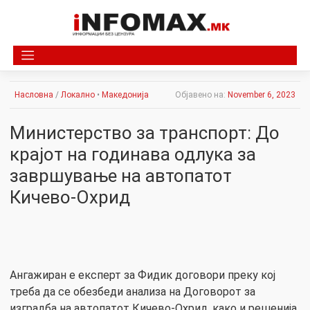
Skip
to
content
Насловна
/
Локално
•
Македонија
Објавено на:
November 6, 2023
Министерство за транспорт: До
крајот на годинава одлука за
завршување на автопатот
Кичево-Охрид
Ангажиран е експерт за Фидик договори преку кој
треба да се обезбеди анализа на Договорот за
изградба на автопатот Кичево-Охрид, како и решенија