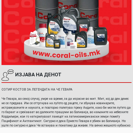
ИЗЈАВА НА ДЕНОТ
СОТИР КОСТОВ ЗА ЛЕГЕНДАТА НА ЧЕ ГЕВАРА
Че Гевара, во секој случај, умре на време, за да израсне во мит. Мит, кој до ден денес
не се предава. Им се оттргнува на луѓето од рацете, ги збунува новинарите,
истражувачите и науката, и повторно полетува преку Андите, како би могле луѓето да
го бараат и среќаваат во далеките прашуми во Боливија, во кањоните на небеските
Кордиљери, кои го наткрилуваат ланецот на латиноамерикански земји помеѓу
Пацификот и Антлантикот. Сигурно е дека Ернесто Гевара е убиен во Боливија. Но
уште по сигурно е дека Че останува и понатаму да живее. На вечно жешкото кубанско
сонце, легендата за Че и понатаму живее.