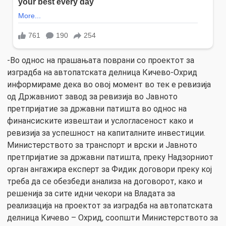
-Во однос на прашањата поврани со проектот за
изградба на автопатската делница Кичево-Охрид
информираме дека во овој момент во тек е ревизија
од Државниот завод за ревизија во Јавното
претпријатие за државни патишта во однос на
финансиските извештаи и услогласеност како и
ревизија за успешност на капиталните инвестиции.
Министерството за транспорт и врски и Јавното
претпријатие за државни патишта, преку Надзорниот
орган ангажира експерт за Фидик договори преку кој
треба да се обезбеди анализа на договорот, како и
решенија за сите идни чекори на Владата за
реализација на проектот за изградба на автопатската
делница Кичево – Охрид, соопшти Министерството за