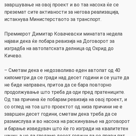
завршување на овој проект и во таа насока ќе се
преземат сите активности за негова реализација,
истакнува Министерството за транспорт.
Премиерот Димитар Ковачевски минатата недела
најави дека ќе побара ревизија на Договорот за
изградба на автопатската делница од Охрид до
Кичево.
– Сметам дека е недозволиво еден автопат од 40
километри да се гради над десет години и се уште да
не биде направен, притоа да се бара повторно
продолжување што треба да оди пред пратениците.
Од таа причина ќе побарам ревизија на овој проект, и
со оглед на тоа што проектот од низа причини не е
завршен десет години, сметам дека треба да се
размислува и во насока на раскинување на договорот
и барање изведувач што ќе го изгради на квалитетен
начин, а не да гледаме десет години да се прави пат,