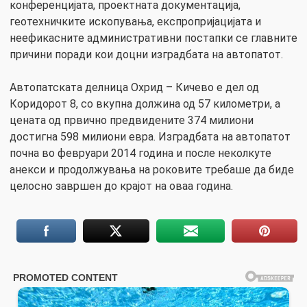
конференцијата, проектната документација,
геотехничките ископувања, експропријацијата и
неефикасните административни постапки се главните
причини поради кои доцни изградбата на автопатот.
Автопатската делница Охрид – Кичево е дел од
Коридорот 8, со вкупна должина од 57 километри, а
цената од првично предвидените 374 милиони
достигна 598 милиони евра. Изградбата на автопатот
почна во февруари 2014 година и после неколкуте
анекси и продолжувања на роковите требаше да биде
целосно завршен до крајот на оваа година.