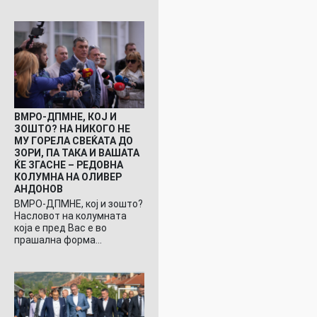
ВМРО-ДПМНЕ, КОЈ И
ЗОШТО? НА НИКОГО НЕ
МУ ГОРЕЛА СВЕЌАТА ДО
ЗОРИ, ПА ТАКА И ВАШАТА
ЌЕ ЗГАСНЕ – РЕДОВНА
КОЛУМНА НА ОЛИВЕР
АНДОНОВ
ВМРО-ДПМНЕ, кој и зошто?
Насловот на колумната
која е пред Вас е во
прашална форма…