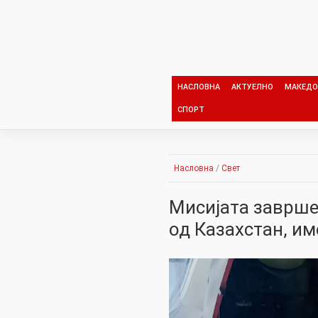
Skip
to
content
НАСЛОВНА
АКТУЕЛНО
МАКЕДО
СПОРТ
Насловна
/
Свет
Мисијата заврше
од Казахстан, им