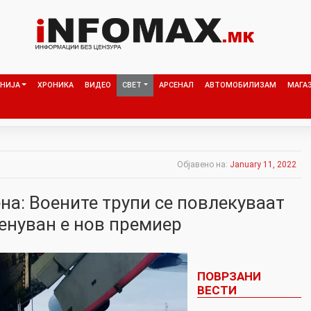
НИЈА
ХРОНИКА
ВИДЕО
СВЕТ
АРСЕНАЛ
АВТОМОБИЛИЗАМ
МАГА
Објавено на:
January 11, 2022
на: Воените трупи се повлекуваат
енуван е нов премиер
ПОВРЗАНИ
ВЕСТИ