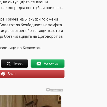
, но ситуацијата се влоши.
на е вонредна состојба и повикана
т Токаев на 5 јануари го смени
Советот за безбедност на земјата,
ви дека отсега ќе го води телото и
до Организацијата на Договорот за
ровници во Казахстан.
Tweet
Follow us
Save