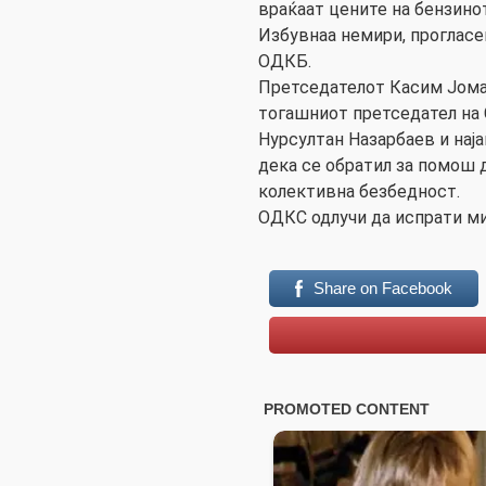
враќаат цените на бензинот
Избувнаа немири, прогласе
ОДКБ.
Претседателот Касим Јомар
тогашниот претседател на 
Нурсултан Назарбаев и наја
дека се обратил за помош 
колективна безбедност.
ОДКС одлучи да испрати ми
Share on Facebook