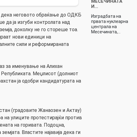
МЕСЕЧИНАТА
И…
 дека неговото обраќање до ОДКБ
Изградбата на
првата нуклеарна
е да ја изгуби контролата над
централа на
 земја, доколку не го стореше тоа.
Месечината,…
ираат нови единици на
јалните сили и реформираната
аз за именување на Алихан
 Републиката. Меџлисот (долниот
ахстан ја одобри кандидатурата на
стан (градовите Жанаозен и Актау)
оа на улиците протестирајќи против
ената на горивата. Подоцна,
земјата. Властите најавија дека ги