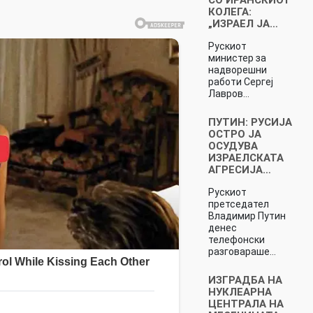
КОЛЕГА:
„ИЗРАЕЛ ЈА…
Рускиот
министер за
надворешни
работи Сергеј
Лавров…
ПУТИН: РУСИЈА
ОСТРО ЈА
ОСУДУВА
ИЗРАЕЛСКАТА
АГРЕСИЈА…
Рускиот
претседател
Владимир Путин
денес
телефонски
разговараше…
ИЗГРАДБА НА
НУКЛЕАРНА
ЦЕНТРАЛА НА