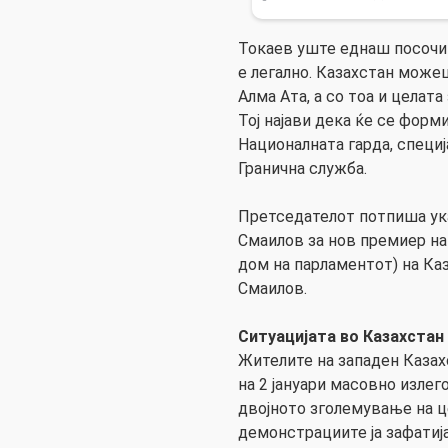
Токаев уште еднаш посочи
е легално. Казахстан можеш
Алма Ата, а со тоа и целата
Тој најави дека ќе се форм
Националната гарда, специ
Гранична служба.
Претседателот потпиша ук
Смаилов за нов премиер на
дом на парламентот) на Каз
Смаилов.
Ситуацијата во Казахстан
Жителите на западен Казах
на 2 јануари масовно излег
двојното зголемување на ц
демонстрациите ја зафатија 