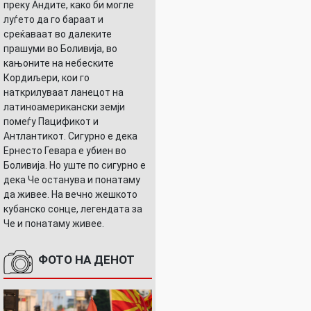
преку Андите, како би могле
луѓето да го бараат и
среќаваат во далеките
прашуми во Боливија, во
кањоните на небеските
Кордиљери, кои го
наткрилуваат ланецот на
латиноамерикански земји
помеѓу Пацификот и
Антлантикот. Сигурно е дека
Ернесто Гевара е убиен во
Боливија. Но уште по сигурно е
дека Че останува и понатаму
да живее. На вечно жешкото
кубанско сонце, легендата за
Че и понатаму живее.
ФОТО НА ДЕНОТ