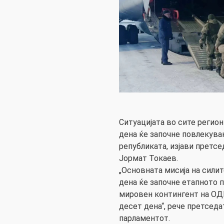
Ситуацијата во сите регион
дена ќе започне повлекув
републиката, изјави претс
Јормат Токаев.
„Основната мисија на силит
дена ќе започне етапното 
мировен контингент на ОДК
десет дена“, рече претсед
парламентот.