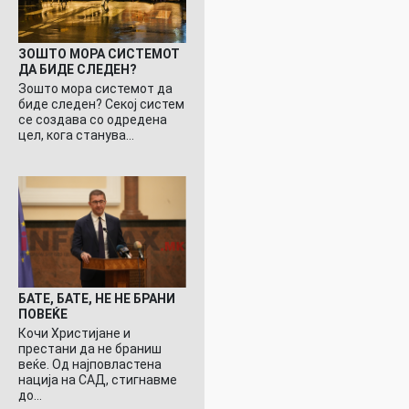
ЗОШТО МОРА СИСТЕМОТ
ДА БИДЕ СЛЕДЕН?
Зошто мора системот да
биде следен? Секој систем
се создава со одредена
цел, кога станува…
БАТЕ, БАТЕ, НЕ НЕ БРАНИ
ПОВЕЌЕ
Кочи Христијане и
престани да не браниш
веќе. Од најповластена
нација на САД, стигнавме
до…