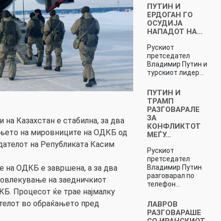
ПУТИН И
ЕРДОГАН ГО
ОСУДИЈА
НАПАДОТ НА…
Рускиот
претседател
Владимир Путин и
турскиот лидер…
ПУТИН И
ТРАМП
РАЗГОВАРАЛЕ
ЗА
и на Казахстан е стабилна, за два
КОНФЛИКТОТ
ањето на мировниците на ОДКБ од
МЕЃУ…
едателот на Републиката Касим
Рускиот
претседател
Владимир Путин
е на ОДКБ е завршена, а за два
разговарал по
повлекување на заедничкиот
телефон…
Б. Процесот ќе трае најмалку
ателот во обраќањето пред
ЛАВРОВ
РАЗГОВАРАШЕ
СО ИРАНСКИОТ