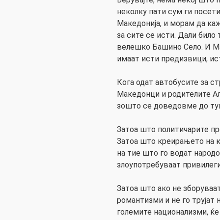
неколку пати сум ги посет
Македонија, и морам да ка
за сите се исти. Дали било
велешко Башино Село. И М
имаат исти предизвици, ист
Кога одат автобусите за с
Македонци и родителите Алб
зошто се доведовме до ту
Затоа што политичарите пр
Затоа што креирањето на к
на тие што го водат народо
злоупотребуваат привилеги
Затоа што ако не зборуваа
романтизми и не го трујат 
големите национализми, ќе 