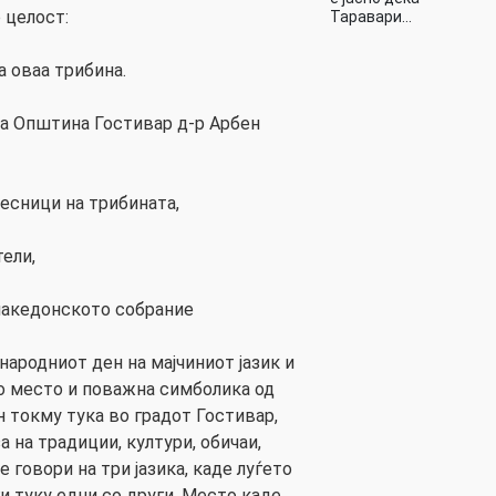
 целост:
Таравари…
а оваа трибина.
а Општина Гостивар д-р Арбен
есници на трибината,
тели,
македонското собрание
ародниот ден на мајчиниот јазик и
о место и поважна симболика од
н токму тука во градот Гостивар,
 на традиции, култури, обичаи,
 говори на три јазика, каде луѓето
и туку едни со други. Место каде