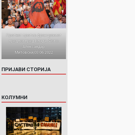
Протест против францускиот
предлог пред Влада. Фото:
Александар
Митовски,03.06.2022
ПРИЈАВИ СТОРИЈА
КОЛУМНИ