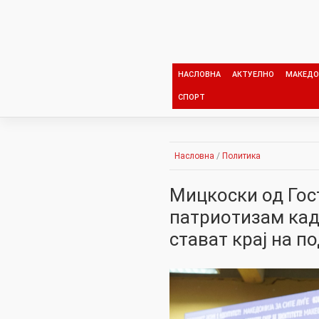
Skip
to
content
НАСЛОВНА
АКТУЕЛНО
МАКЕДО
СПОРТ
Насловна
/
Политика
Мицкоски од Гос
патриотизам каде
стават крај на п