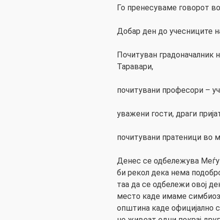
Го пренесуваме говорот во
Добар ден до учесниците н
Почитуван градоначалник н
Таравари,
почитувани професори – уч
уважени гости, драги прија
почитувани пратеници во 
Денес се одбележува Меѓун
би рекол дека нема подобр
таа да се одбележи овој де
место каде имаме симбиоза
општина каде официјално се
не живеат едни покрај друг