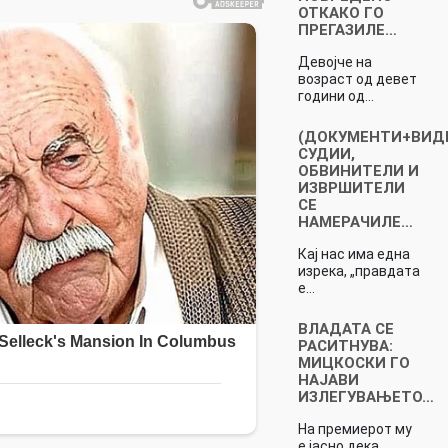
ОТКАКО ГО
ПРЕГАЗИЛЕ…
Девојче на
возраст од девет
години од…
(ДОКУМЕНТИ+ВИД
СУДИИ,
ОБВИНИТЕЛИ И
ИЗВРШИТЕЛИ
СЕ
НАМЕРАЧИЛЕ…
Кај нас има една
изрека, „правдата
е…
ВЛАДАТА СЕ
РАСИТНУВА:
МИЦКОСКИ ГО
НАЈАВИ
ИЗЛЕГУВАЊЕТО…
На премиерот му
е јасно дека