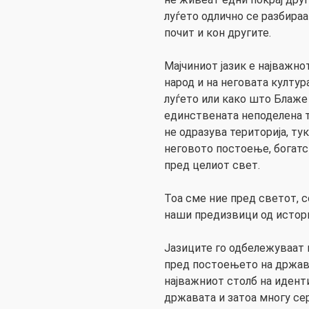
луѓето одлично се разбираа
почит и кон другите.
Мајчиниот јазик е најважн
народ и на неговата култур
луѓето или како што Блаже
единствената неподелена т
не одразува територија, ту
неговото постоење, богатс
пред целиот свет.
Тоа сме ние пред светот, с
наши предизвици од истори
Јазиците го одбележуваат 
пред постоењето на држави
најважниот столб на иденти
државата и затоа многу се