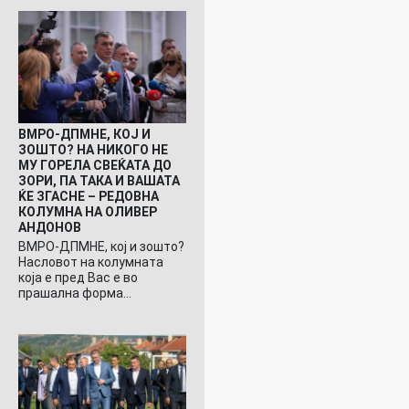
ВМРО-ДПМНЕ, КОЈ И
ЗОШТО? НА НИКОГО НЕ
МУ ГОРЕЛА СВЕЌАТА ДО
ЗОРИ, ПА ТАКА И ВАШАТА
ЌЕ ЗГАСНЕ – РЕДОВНА
КОЛУМНА НА ОЛИВЕР
АНДОНОВ
ВМРО-ДПМНЕ, кој и зошто?
Насловот на колумната
која е пред Вас е во
прашална форма…