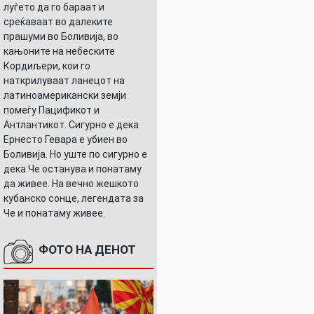
луѓето да го бараат и
среќаваат во далеките
прашуми во Боливија, во
кањоните на небеските
Кордиљери, кои го
наткрилуваат ланецот на
ЕО)
латиноамерикански земји
помеѓу Пацификот и
Антлантикот. Сигурно е дека
Ернесто Гевара е убиен во
Боливија. Но уште по сигурно е
дека Че останува и понатаму
да живее. На вечно жешкото
кубанско сонце, легендата за
Че и понатаму живее.
ФОТО НА ДЕНОТ