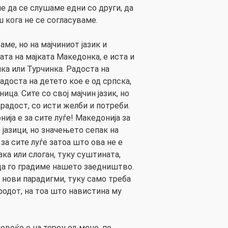
е да се слушаме едни со други, да
 кога не се согласуваме.
аме, но на мајчиниот јазик и
ата на мајката Македонка, е иста и
нка или Турчинка. Радоста на
радоста на детето кое е од српска,
ца. Сите со свој мајчин јазик, но
 радост, со исти желби и потреби.
ија е за сите луѓе! Македонија за
 јазици, но значењето сепак на
 за сите луѓе затоа што ова не е
ка или слоган, туку суштината,
 да го градиме нашето заедништво.
 нови парадигми, туку само треба
родот, на тоа што навистина му
повеќе е на терен од мене, по