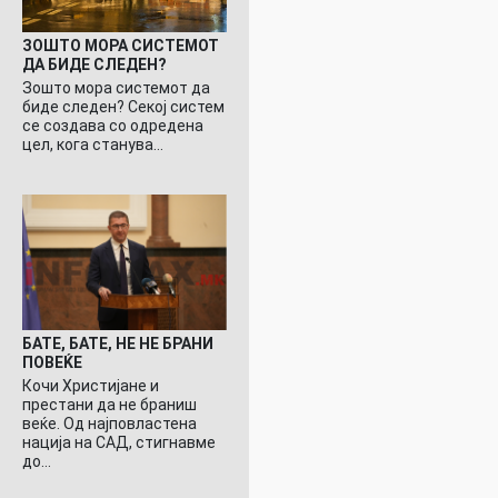
ЗОШТО МОРА СИСТЕМОТ
ДА БИДЕ СЛЕДЕН?
Зошто мора системот да
биде следен? Секој систем
се создава со одредена
цел, кога станува…
БАТЕ, БАТЕ, НЕ НЕ БРАНИ
ПОВЕЌЕ
Кочи Христијане и
престани да не браниш
веќе. Од најповластена
нација на САД, стигнавме
до…