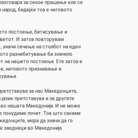
 разговара за секое прашање кое се
н народ, бидејќи тоа е неговото
ето постоење, битисување и
ветот. И затоа повторувам
т, значи сечење на столбот на еден
вото разнебитување би значело
т на нашето постоење. Ете затоа е
е, неговото признавање и
кување.
 претставува за нас Македонците,
јазик претставува и за другите
 во нашата Македонија. И не може
не понудиме почит. Тоа што сакаме
акедонците, мора да значи да го
те заедници во Македонија.