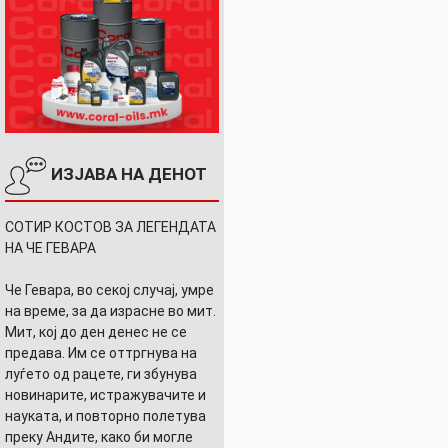
ИЗЈАВА НА ДЕНОТ
СОТИР КОСТОВ ЗА ЛЕГЕНДАТА
НА ЧЕ ГЕВАРА
Че Гевара, во секој случај, умре
на време, за да израсне во мит.
Мит, кој до ден денес не се
предава. Им се оттргнува на
луѓето од рацете, ги збунува
новинарите, истражувачите и
науката, и повторно полетува
преку Андите, како би могле