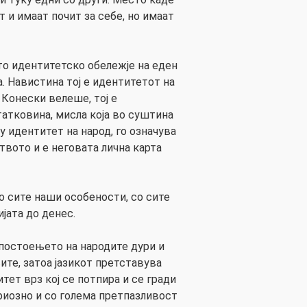
т и имаат почит за себе, но имаат
ото идентитетско обележје на еден
а. Навистина тој е идентитетот на
 Конески велеше, тој е
атковина, мисла која во суштина
ку идентитет на народ, го означува
твото и е неговата лична карта
о сите наши особености, со сите
јата до денес.
постоењето на народите дури и
те, затоа јазикот претставува
тет врз кој се потпира и се гради
риозно и со голема претпазливост