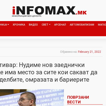
НИЈА
ХРОНИКА
ВИДЕО
СВЕТ
АРСЕНАЛ
АВТОМОБИЛИЗАМ
МАГА
Објавено на:
February 21, 2022
тивар: Нудиме нов заеднички
 има место за сите кои сакаат да
оделбите, омразата и бариерите
ПОВРЗАНИ
ВЕСТИ