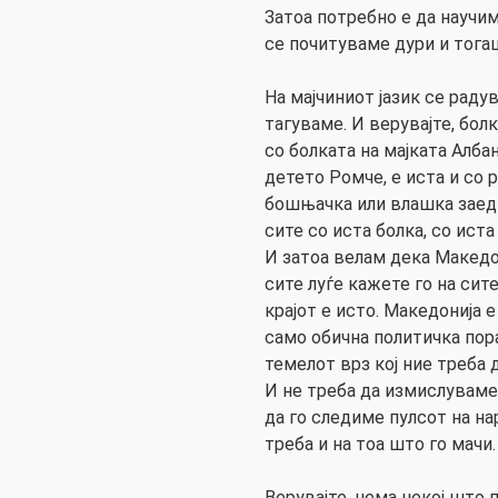
Затоа потребно е да научим
се почитуваме дури и тогаш
На мајчиниот јазик се радув
тагуваме. И верувајте, болк
со болката на мајката Алба
детето Ромче, е иста и со 
бошњачка или влашка заедни
сите со иста болка, со иста
И затоа велам дека Македон
сите луѓе кажете го на сите
крајот е исто. Македонија е
само обична политичка пора
темелот врз кој ние треба
И не треба да измислуваме
да го следиме пулсот на на
треба и на тоа што го мачи.
Верувајте, нема некој што 