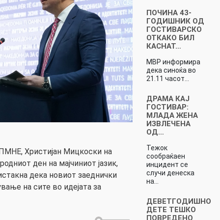
ПОЧИНА 43-
ГОДИШНИК ОД
ГОСТИВАРСКО
ОТКАКО БИЛ
КАСНАТ…
МВР информира
дека синоќа во
21.11 часот…
ДРАМА КАЈ
ГОСТИВАР:
МЛАДА ЖЕНА
ИЗВЛЕЧЕНА
ОД…
Тежок
ПМНЕ, Христијан Мицкоски на
сообраќаен
одниот ден на мајчиниот јазик,
инцидент се
случи денеска
 истакна дека новиот заеднички
на…
вање на сите во идејата за
ДЕВЕТГОДИШНО
ДЕТЕ ТЕШКО
ПОВРЕДЕНО