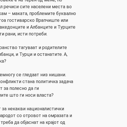
ил речиси сите населени места во
жам – маката, проблемите буквално
 тоа гостиварско Врапчиште или
акедонците и Албанците и Турците
и рани, исти потреби.
транство тагуваат и родителите
анци, и Турци и останатите. А,
ка?
емногу се гледаат низ нишани.
онфликти стана политичка задача
т за полесно да ги
ите што ги носи власта?
т за некакви националистички
народот со отровот на омразата и
треба да објаснат на крајот од