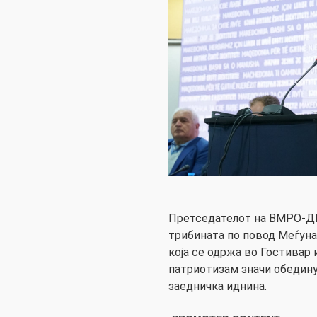
Претседателот на ВМРО-Д
трибината по повод Меѓунар
која се одржа во Гостивар
патриотизам значи обедину
заедничка иднина.