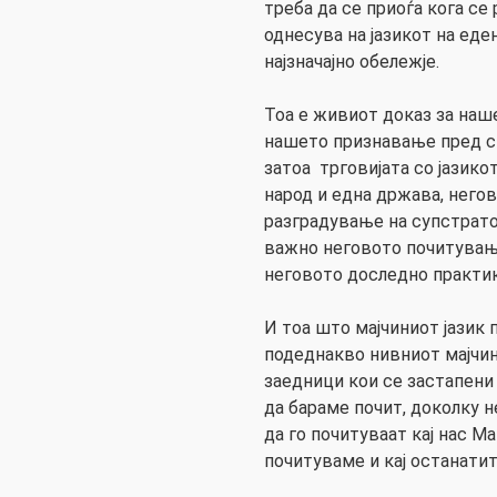
треба да се приоѓа кога се
однесува на јазикот на еде
најзначајно обележје.
Тоа е живиот доказ за наш
нашето признавање пред с
затоа трговијата со јазико
народ и една држава, него
разградување на супстрато
важно неговото почитувањ
неговото доследно практи
И тоа што мајчиниот јазик
подеднакво нивниот мајчин 
заедници кои се застапени
да бараме почит, доколку 
да го почитуваат кај нас М
почитуваме и кај останати