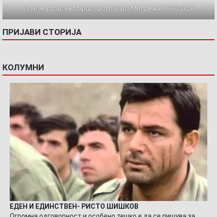
Осмомартовски Марш / Фото: Сара Митрички, 08.03.2026
ПРИЈАВИ СТОРИЈА
КОЛУМНИ
ЕДЕН И ЕДИНСТВЕН- РИСТО ШИШКОВ
Огромна одговорност и особено тешко е да се пишува за