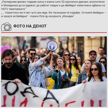
„Последниве денови гледаме колку е важно сите 32 сојузнички држави, вклучително
и Македонија да се здружат, да работат заедно и да обезбедат колективна одбрана на
НАТО територијата.“
„ ...Навистина ми е чест што сум овде. Ви посакувам сè најдобро. Останете безбедни –
и чувајте нè безбедни“ - порача Руте од касарната „Илинден“.
ФОТО НА ДЕНОТ