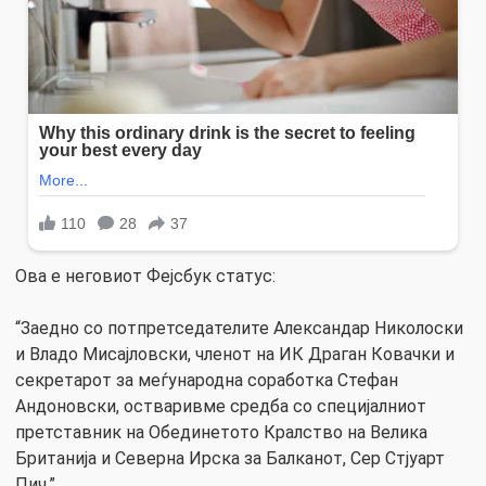
Ова е неговиот Фејсбук статус:
“Заедно со потпретседателите Александар Николоски
и Владо Мисајловски, членот на ИК Драган Ковачки и
секретарот за меѓународна соработка Стефан
Андоновски, остваривме средба со специјалниот
претставник на Обединетото Кралство на Велика
Британија и Северна Ирска за Балканот, Сер Стјуарт
Пич.”