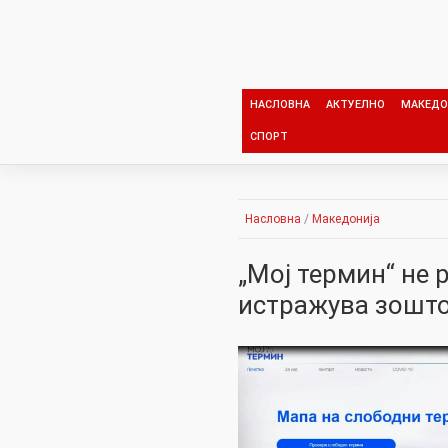
Skip
to
content
НАСЛОВНА
АКТУЕЛНО
МАКЕДО
СПОРТ
Насловна
/
Македонија
„Мој термин“ не 
истражува зошто