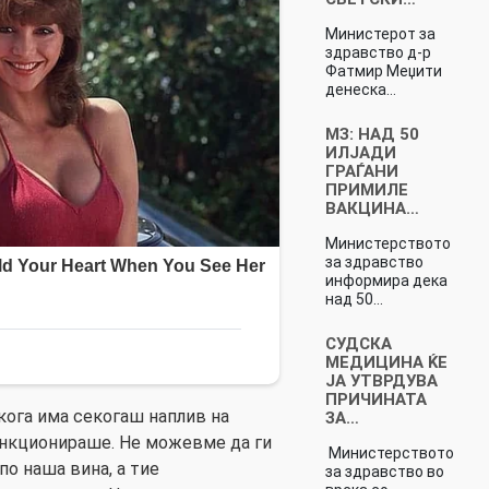
Министерот за
здравство д-р
Фатмир Меџити
денеска…
МЗ: НАД 50
ИЛЈАДИ
ГРАЃАНИ
ПРИМИЛЕ
ВАКЦИНА…
Министерството
за здравство
информира дека
над 50…
СУДСКА
МЕДИЦИНА ЌЕ
ЈА УТВРДУВА
ПРИЧИНАТА
кога има секогаш наплив на
ЗА…
функционираше. Не можевме да ги
Министерството
по наша вина, а тие
за здравство во