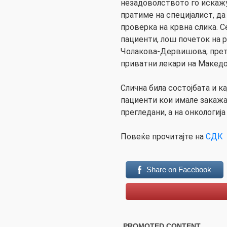
незадоволството го искажу
пратиме на специјалист, да
проверка на крвна слика. С
пациенти, лош почеток на р
Чолакова-Дервишова, прет
приватни лекари на Македо
Слична била состојбата и к
пациенти кои имале закажа
прегледани, а на онкологиј
Повеќе прочитајте на
СДК
Share on Facebook