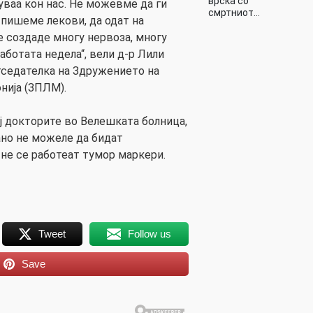
врска со
ваа кон нас. Не можевме да ги
смртниот…
 пишеме лекови, да одат на
е создаде многу нервоза, многу
аботата недела“, вели д-р Лили
седателка на Здружението на
нија (ЗПЛМ).
ај докторите во Велешката болница,
но не можеле да бидат
а не се работеат тумор маркери.
Tweet
Follow us
Save