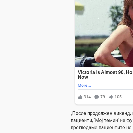
„После продолжен викенд, 
пациенти, ‘Мој темин’ не 
прегледаме пациентите не 