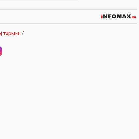
ј термин
/