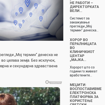
НЕ РАБОТИ –
ДИРЕКТОРКАТА
ВЕЛИ…
Системот за
закажување
прегледи „Мој
термин“ денеска…
ХОРОР ВО
ПЕРАЛНИЦАТА
ВО
КЛИНИЧКИОТ
егледи „Мој термин“ денеска не
ЦЕНТАР
„МАЈКА…
 во целава земја. Без исклучок,
имарна и секундарна здравствена
Хоророт што со
години го живеат
вработените…
МЕЏИТИ:
ВОСПОСТАВИВМЕ
ЕЛЕКТРОНСКА
ПЛАТФОРМА ЗА
КОРИСТЕЊЕ
СВЕТСКИ…