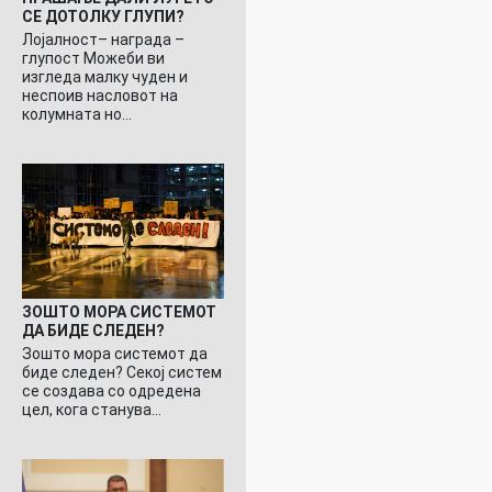
СЕ ДОТОЛКУ ГЛУПИ?
Лојалност– награда –
глупост Можеби ви
изгледа малку чуден и
неспоив насловот на
колумната но…
ЗОШТО МОРА СИСТЕМОТ
ДА БИДЕ СЛЕДЕН?
Зошто мора системот да
биде следен? Секој систем
се создава со одредена
цел, кога станува…