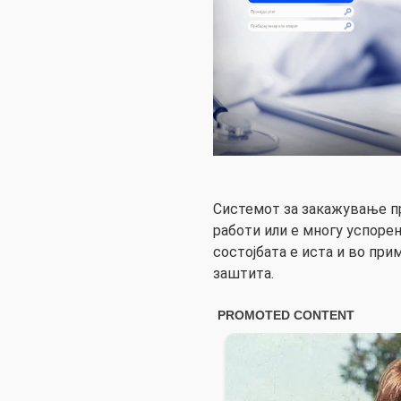
Системот за закажување пр
работи или е многу успорен
состојбата е иста и во пр
заштита.