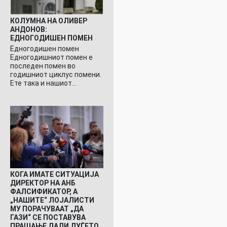
КОЛУМНА НА ОЛИВЕР
АНДОНОВ:
ЕДНОГОДИШЕН ПОМЕН
Едногодишен помен
Едногодишниот помен е
последен помен во
годишниот циклус помени.
Ете така и нашиот…
КОГА ИМАТЕ СИТУАЦИЈА
ДИРЕКТОР НА АНБ
ФАЛСИФИКАТОР, А
„НАШИТЕ“ ЛОЈАЛИСТИ
МУ ПОРАЧУВААТ „ДА
ГАЗИ“ СЕ ПОСТАВУВА
ПРАШАЊЕ ДАЛИ ЛУЃЕТО