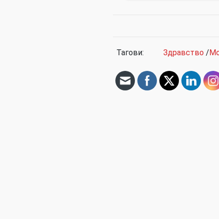
Тагови:
Здравство
/
Мо