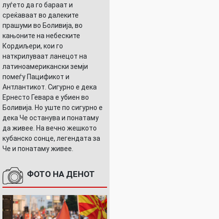
луѓето да го бараат и
среќаваат во далеките
прашуми во Боливија, во
кањоните на небеските
Кордиљери, кои го
наткрилуваат ланецот на
латиноамерикански земји
помеѓу Пацификот и
Антлантикот. Сигурно е дека
Ернесто Гевара е убиен во
Боливија. Но уште по сигурно е
дека Че останува и понатаму
да живее. На вечно жешкото
кубанско сонце, легендата за
Че и понатаму живее.
ФОТО НА ДЕНОТ