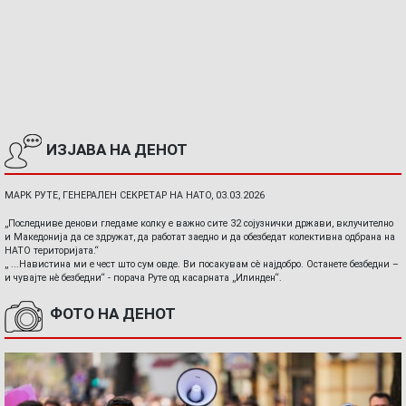
ИЗЈАВА НА ДЕНОТ
МАРК РУТЕ, ГЕНЕРАЛЕН СЕКРЕТАР НА НАТО, 03.03.2026
„Последниве денови гледаме колку е важно сите 32 сојузнички држави, вклучително
и Македонија да се здружат, да работат заедно и да обезбедат колективна одбрана на
НАТО територијата.“
„ ...Навистина ми е чест што сум овде. Ви посакувам сè најдобро. Останете безбедни –
и чувајте нè безбедни“ - порача Руте од касарната „Илинден“.
ФОТО НА ДЕНОТ