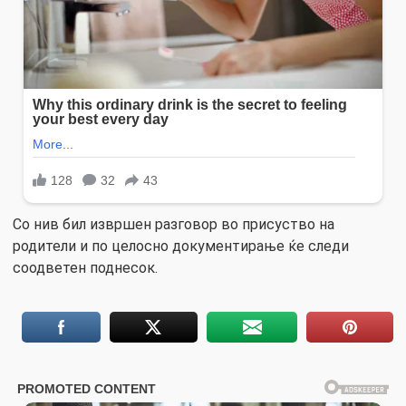
Со нив бил извршен разговор во присуство на
родители и по целосно документирање ќе следи
соодветен поднесок.