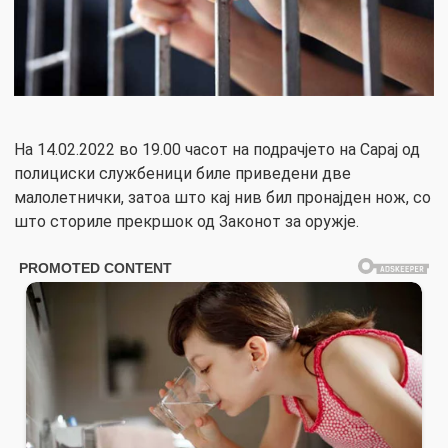
На 14.02.2022 во 19.00 часот на подрачјето на Сарај од
полициски службеници биле приведени две
малолетнички, затоа што кај нив бил пронајден нож, со
што сториле прекршок од Законот за оружје.