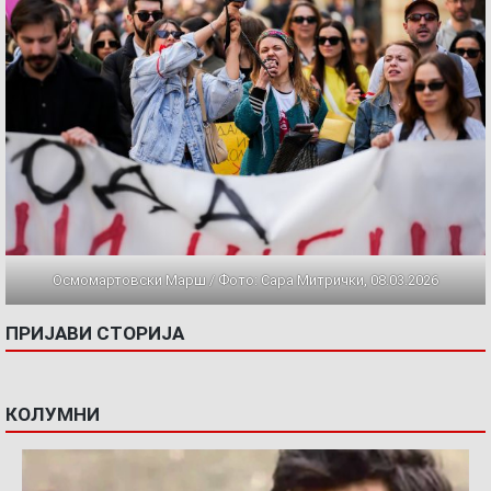
Осмомартовски Марш / Фото: Сара Митрички, 08.03.2026
ПРИЈАВИ СТОРИЈА
КОЛУМНИ