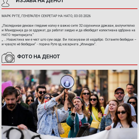
ИЗЈАВА НА ДЕНОТ
МАРК РУТЕ, ГЕНЕРАЛЕН СЕКРЕТАР НА НАТО, 03.03.2026
„Последниве денови гледаме колку е важно сите 32 сојузнички држави, вклучително
и Македонија да се здружат, да работат заедно и да обезбедат колективна одбрана на
НАТО територијата.“
„ ...Навистина ми е чест што сум овде. Ви посакувам сè најдобро. Останете безбедни –
и чувајте нè безбедни“ - порача Руте од касарната „Илинден“.
ФОТО НА ДЕНОТ