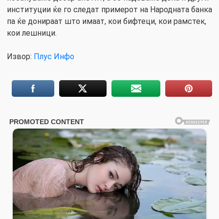
институции ќе го следат примерот на Народната банка
па ќе донираат што имаат, кои бифтеци, кои рамстек,
кои лешници.
Извор:
Плус Инфо