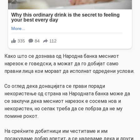
Како што се дознава од Народна банка месниот
нарезок е говедски, а можат да го добијат само
правни лица кои мораат да исполнат одредени услови.
Со оглед дека донацијата се прави поради
некористење од страна на Народната банка може да
се заклучи дека месниот нарезок е сосема нов и
некористен, но сепак треба да се побрза да не му
помине рокот.
На среќните добитници им честитаме и им
посакуваме добар апетит, а се надеваме дека и други