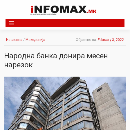
Skip
to
content
Насловна
/
Македонија
Објавено на:
February 3, 2022
Народна банка донира месен
нарезок