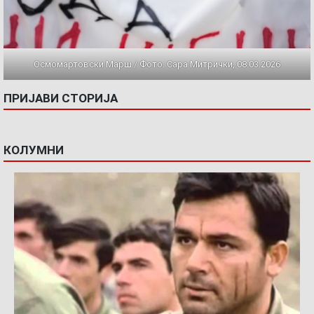
Осмомартовски Марш / Фото: Сара Митрички, 08.03.2026
ПРИЈАВИ СТОРИЈА
КОЛУМНИ