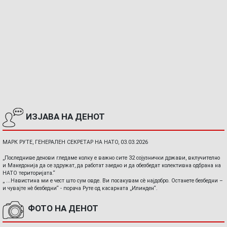
ИЗЈАВА НА ДЕНОТ
МАРК РУТЕ, ГЕНЕРАЛЕН СЕКРЕТАР НА НАТО, 03.03.2026
„Последниве денови гледаме колку е важно сите 32 сојузнички држави, вклучително
и Македонија да се здружат, да работат заедно и да обезбедат колективна одбрана на
НАТО територијата.“
„ ...Навистина ми е чест што сум овде. Ви посакувам сè најдобро. Останете безбедни –
и чувајте нè безбедни“ - порача Руте од касарната „Илинден“.
ФОТО НА ДЕНОТ