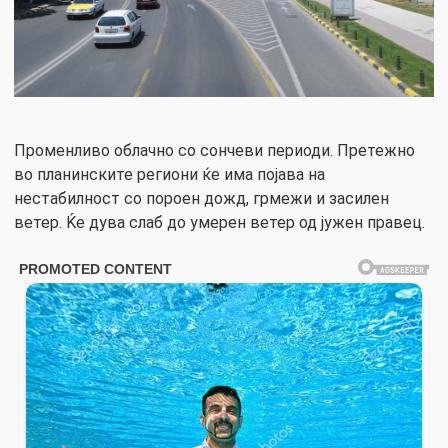
Променливо облачно со сончеви периоди. Претежно
во планинските региони ќе има појава на
нестабилност со пороен дожд, грмежи и засилен
ветер. Ќе дува слаб до умерен ветер од јужен правец.