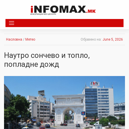
Skip
to
content
Насловна
/
Метео
Објавено на:
June 5, 2026
Наутро сончево и топло,
попладне дожд