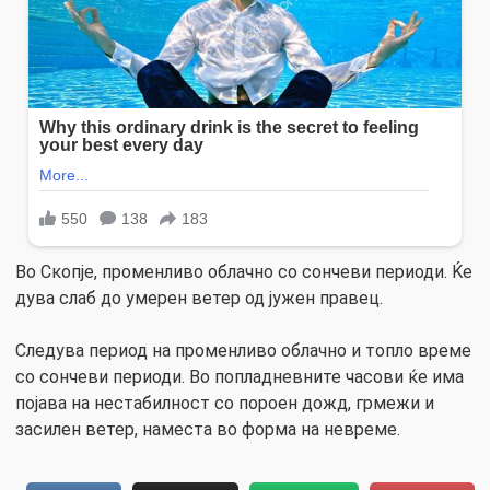
Во Скопје, променливо облачно со сончеви периоди. Ќе
дува слаб до умерен ветер од јужен правец.
Следува период на променливо облачно и топло време
со сончеви периоди. Во попладневните часови ќе има
појава на нестабилност со пороен дожд, грмежи и
засилен ветер, наместа во форма на невреме.