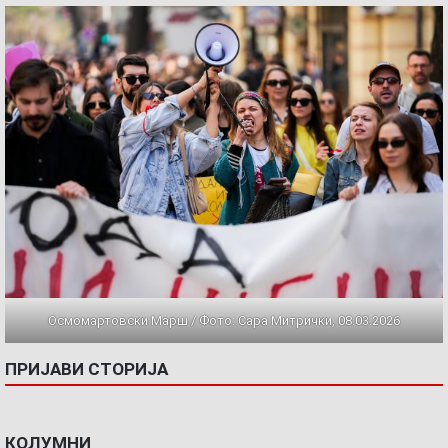
Осмомартовски Марш / Фото: Сара Митрички, 08.03.2026
ПРИЈАВИ СТОРИЈА
КОЛУМНИ