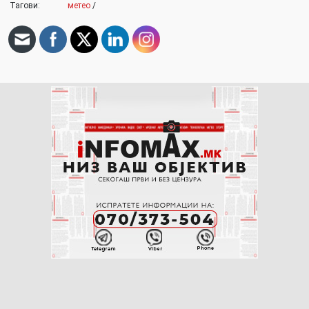
Тагови:
метео
/