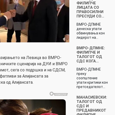
ФИЛИПЧЕ
ЛИЦАТА СО
ПРАВОСИЛНИ
ПРЕСУДИ СО…
ВМРО-ДПМНЕ
денеска упати
обвинувања кон
лидерот на…
ВМРО-ДПМНЕ:
ФИЛИПЧЕ И
ТАЛОГОТ ОД
азирањето на Левица во ВМРО-
СДС КОГА…
ничките сценарија на ДУИ и ВМРО
ВМРО-ДПМНЕ
змот, сега со подршка и на СДСМ,
преку
фатливи за Алијансата за
соопштение
ка од Алијансата.
упати критики кон
претседателот…
МАНАСИЕВСКИ:
ТАЛОГОТ ОД
СДС И
ПРЕДАВНИКОТ
ФИЛИПЧЕ…