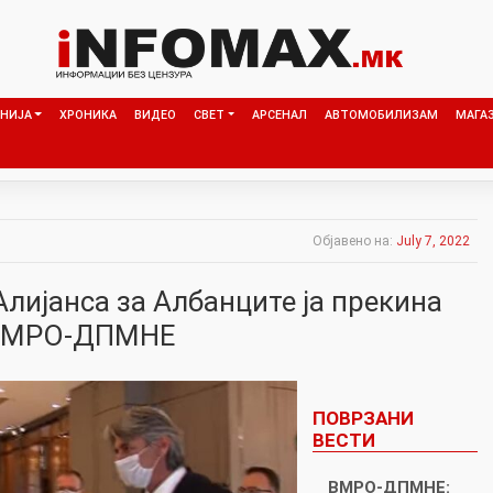
НИЈА
ХРОНИКА
ВИДЕО
СВЕТ
АРСЕНАЛ
АВТОМОБИЛИЗАМ
МАГА
Објавено на:
July 7, 2022
лијанса за Албанците ја прекина
 ВМРО-ДПМНЕ
ПОВРЗАНИ
ВЕСТИ
ВМРО-ДПМНЕ: