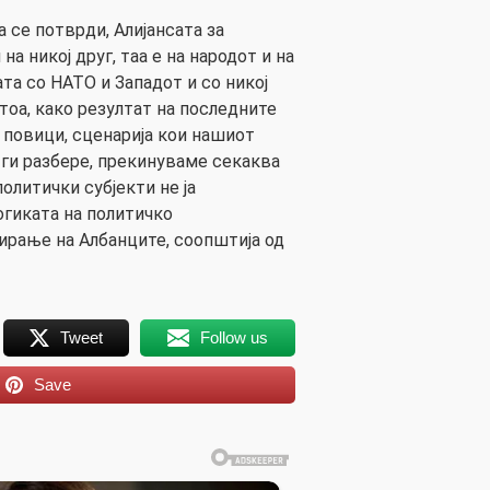
 се потврди, Алијансата за
на никој друг, таа е на народот и на
сата со НАТО и Западот и со никој
 тоа, како резултат на последните
 повици, сценарија кои нашиот
 ги разбере, прекинуваме секаква
олитички субјекти не ја
огиката на политичко
рање на Албанците, соопштија од
Tweet
Follow us
Save