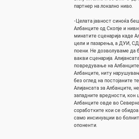
партнер на локално ниво.
-Целата јавност синоќа бе
Албанците од Скопје и нивн
минатите сценарија каде А
цели и пазарења, а ДУИ, 
поени. Не дозволуваме да 
вакви сценарија. Алијансат
повредување на Албанците
Албанците, ниту нарушување
без оглед на постојаните т
Алијансата за Албанците, не
западните вредности, кон 
Албанците овде во Северна
соработките кои се обидоа 
само инсинуации во болнит
опоненти.