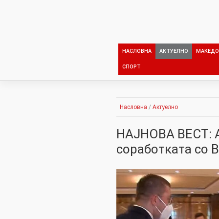
Skip
to
content
НАСЛОВНА
АКТУЕЛНО
МАКЕДО
СПОРТ
Насловна
/
Актуелно
НАЈНОВА ВЕСТ: А
соработката со