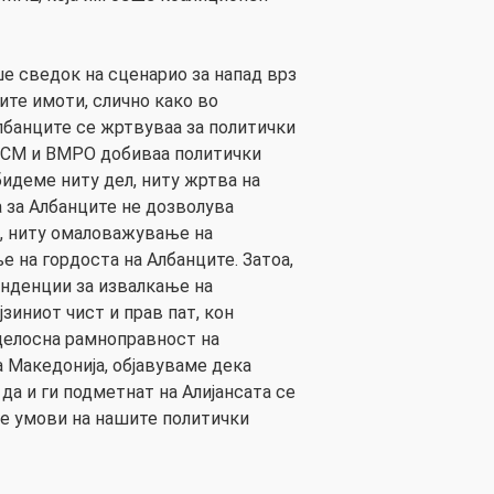
ше сведок на сценарио за напад врз
ите имоти, слично како во
лбанците се жртвуваа за политички
СДСМ и ВМРО добиваа политички
бидеме ниту дел, ниту жртва на
а за Албанците не дозволува
, ниту омаловажување на
 на гордоста на Албанците. Затоа,
енденции за извалкање на
јзиниот чист и прав пат, кон
целосна рамноправност на
 Македонија, објавуваме дека
да и ги подметнат на Алијансата се
е умови на нашите политички