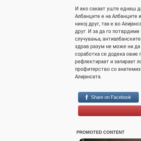
И ако сакаат уште еднаш да
Албанците е на Албанците и 
никој друг, таа е во Алијан
друг. И за да го потврдиме
случувања, антиалбанските
здрав разум не може ни да
соработка се додека овие п
рефлектираат и запираат л
профитерство со анатемизи
Алијансата.
Share on Facebook