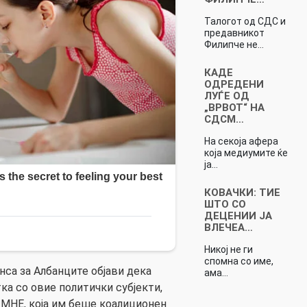
Талогот од СДС и
предавникот
Филипче не…
КАДЕ
ОДРЕДЕНИ
ЛУЃЕ ОД
„ВРВОТ“ НА
СДСМ…
На секоја афера
која медиумите ќе
ја…
КОВАЧКИ: ТИЕ
ШТО СО
ДЕЦЕНИИ ЈА
ВЛЕЧЕА…
Никој не ги
спомна со име,
нса за Албанците објави дека
ама…
ка со овие политички субјекти,
МНЕ, која им беше коалиционен