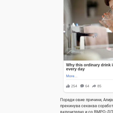
Поради овие причини, Алија
прекинува секаква соработ
вклучително и со ВМРО-ДП