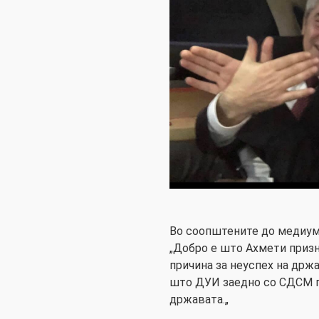
Во соопштените до медиуми
„Добро е што Ахмети призн
причина за неуспех на држ
што ДУИ заедно со СДСМ п
државата.„