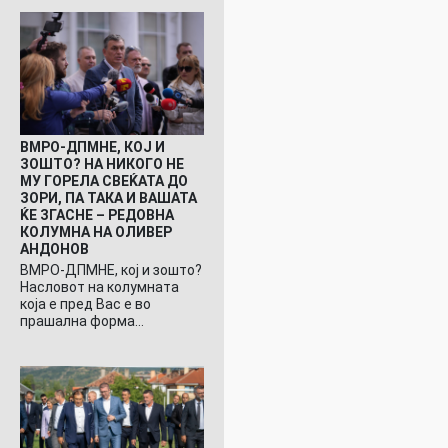
ВМРО-ДПМНЕ, КОЈ И
ЗОШТО? НА НИКОГО НЕ
МУ ГОРЕЛА СВЕЌАТА ДО
ЗОРИ, ПА ТАКА И ВАШАТА
ЌЕ ЗГАСНЕ – РЕДОВНА
КОЛУМНА НА ОЛИВЕР
АНДОНОВ
ВМРО-ДПМНЕ, кој и зошто?
Насловот на колумната
која е пред Вас е во
прашална форма…