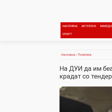
Skip
to
content
НАСЛОВНА
АКТУЕЛНО
МАКЕДО
СПОРТ
Насловна
/
Политика
На ДУИ да им бе
крадат со тенде