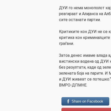
ДУИ го нема монополот кај 
реагираат и Алијанса на Ал
сите останати партии.
Критиките кон ДУИ не се к
критика кон криминалците 
граѓани.
Затоа денес имаме влада а
вистински водена од ДУИ н
без резултати, каде од зел
зелената боја на парите. 
и ДУИ живеат се потешко.“
ВМРО-ДПМНЕ.
Share on Facebook