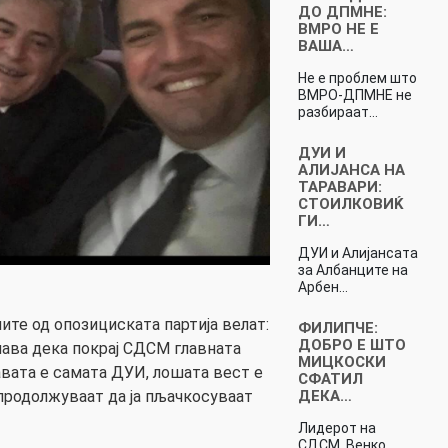
ДО ДПМНЕ:
ВМРО НЕ Е
ВАША…
Не е проблем што
ВМРО-ДПМНЕ не
разбираат…
ДУИ И
АЛИЈАНСА НА
ТАРАВАРИ:
СТОИЛКОВИЌ
ГИ…
ДУИ и Алијансата
за Албанците на
Арбен…
те од опозициската партија велат:
ФИЛИПЧЕ:
ДОБРО Е ШТО
ава дека покрај СДСМ главната
МИЦКОСКИ
авата е самата ДУИ, лошата вест е
СФАТИЛ
ДЕКА…
родолжуваат да ја пљачкосуваат
Лидерот на
СДСМ, Венко