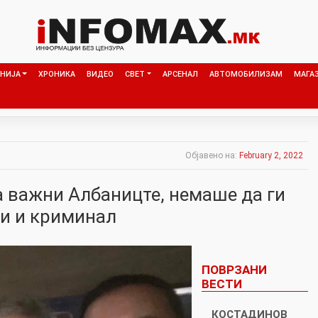
НИЈА
ХРОНИКА
ВИДЕО
СВЕТ
АРСЕНАЛ
АВТОМОБИЛИЗАМ
МАГА
Објавено на:
February 2, 2022
а важни Албаницте, немаше да ги
ри и криминал
ПОВРЗАНИ
ВЕСТИ
КОСТАДИНОВ