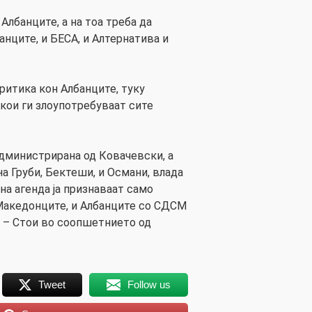
Албанците, а на тоа треба да
банците, и БЕСА, и Алтернатива и
ритика кон Албанците, туку
кои ги злоупотребуваат сите
дминистрирана од Ковачевски, а
а Груби, Бектеши, и Османи, влада
ена агенда ја признаваат само
И Македонците, и Албанците со СДСМ
 – Стои во соопшетнието од
Tweet
Follow us