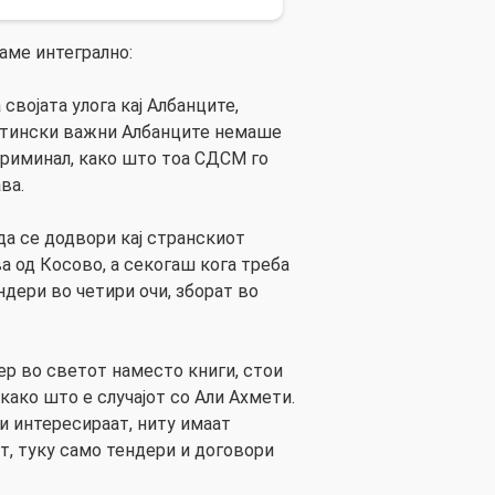
аме интегрално:
својата улога кај Албанците,
истински важни Албанците немаше
 криминал, како што тоа СДСМ го
ва.
да се додвори кај странскиот
 од Косово, а секогаш кога треба
ндери во четири очи, зборат во
дер во светот наместо книги, стои
како што е случајот со Али Ахмети.
ги интересираат, ниту имаат
т, туку само тендери и договори