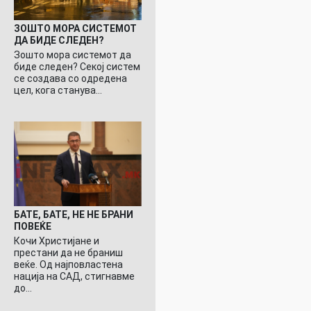
ЗОШТО МОРА СИСТЕМОТ
ДА БИДЕ СЛЕДЕН?
Зошто мора системот да
биде следен? Секој систем
се создава со одредена
цел, кога станува…
БАТЕ, БАТЕ, НЕ НЕ БРАНИ
ПОВЕЌЕ
Кочи Христијане и
престани да не браниш
веќе. Од најповластена
нација на САД, стигнавме
до…