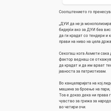
Соопштението го пренесув
„ДУИ да не ја монополизира 
бидејќи ако за ДУИ беа в
да ги крадат со тендери и
прави на ниво на цела држа
Секогаш кога Ахмети сака 
фактор веднаш се откажува
да крадат и да им врват те
јавноста за патриотизам.
Во канцеларијата на кој ли
машина за броење на пари, 
Тоа е доказ дека ни права 
чувство за грижа за народо
во четири очи.