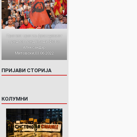
Протест против францускиот
предлог пред Влада. Фото:
Александар
Митовски,03.06.2022
ПРИЈАВИ СТОРИЈА
КОЛУМНИ