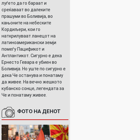
луѓето да го бараат и
среќаваат во далеките
прашуми во Боливија, во
кањоните на небеските
Кордиљери, кои го
наткрилуваат ланецот на
латиноамерикански земји
помеѓу Пацификот и
Антлантикот. Сигурно е дека
Ернесто Гевара е убиен во
Боливија. Но уште по сигурно е
дека Че останува и понатаму
да живее. На вечно жешкото
кубанско сонце, легендата за
Че и понатаму живее.
ФОТО НА ДЕНОТ