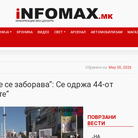
НИЈА
ХРОНИКА
ВИДЕО
СВЕТ
АРСЕНАЛ
АВТОМОБИЛИЗАМ
МАГА
Објавено на:
May 30, 2026
 се заборава“: Се одржа 44-от
те“
ПОВРЗАНИ
ВЕСТИ
„НА