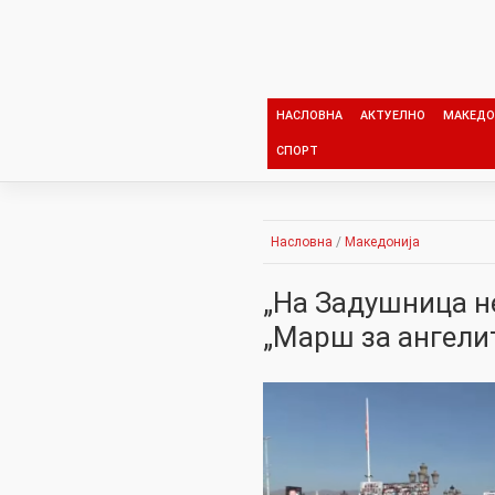
Skip
to
content
НАСЛОВНА
АКТУЕЛНО
МАКЕДО
СПОРТ
Насловна
/
Македонија
„На Задушница не
„Марш за ангели