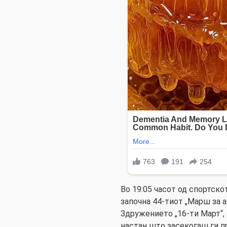
Во 19:05 часот од спортск
започна 44-тиот „Марш за а
Здружението „16-ти Март“, 
настан што засекогаш ги 