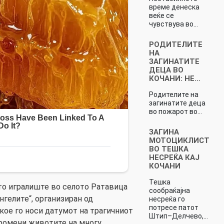
време денеска
веќе се
чувствува во…
РОДИТЕЛИТЕ
НА
ЗАГИНАТИТЕ
ДЕЦА ВО
КОЧАНИ: НЕ…
Родителите на
загинатите деца
во пожарот во…
ЗАГИНА
МОТОЦИКЛИСТ
ВО ТЕШКА
НЕСРЕЌА КАЈ
КОЧАНИ
Тешка
ото игралиште во селото Ратавица
сообраќајна
нгелите“, организиран од
несреќа го
потресе патот
кое го носи датумот на трагичниот
Штип–Делчево,…
промени животите на многу