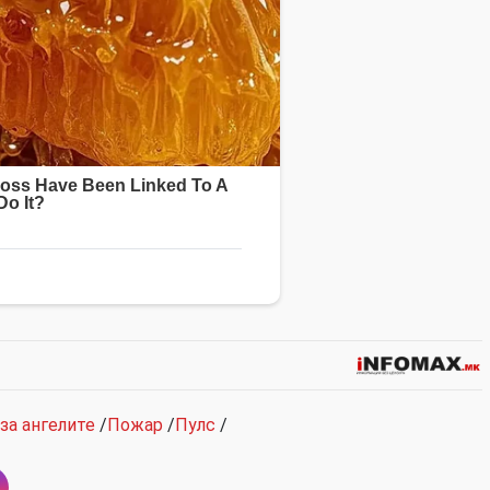
за ангелите
/
Пожар
/
Пулс
/