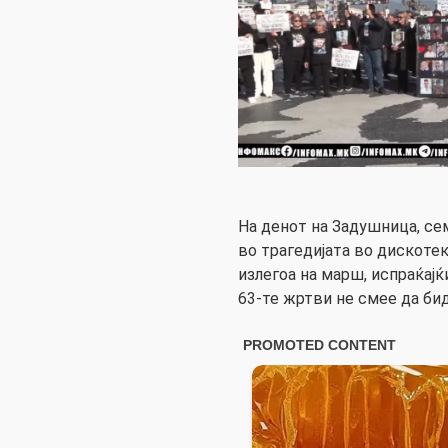
На денот на Задушница, се
во трагедијата во дискоте
излегоа на марш, испраќајќ
63-те жртви не смее да би