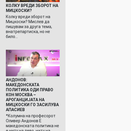
КОЛКУ ВРЕДИ ЗБОРОТ НА
МИЦКОСКИ?
Колку вреди зборот на
Мицкоски? Мислев да
пишувам за друга тема,
внатрепартиска, но не
било…
АНДОНОВ:
МАКЕДОНСКАТА
ПОЛИТИКА ОДИ ПРАВО
КОН МОСКВА –
АРОГАНЦИЈАТА НА
МИЦКОСКИ ГО ЗАСИЛУВА
АПАСИЕВ
*Колумна на професорот
Оливер Андонов Е
македонската политика не
е ниту на лево, ниту на…