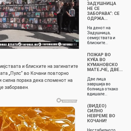
ЗАДУШНИЦА
НЕ СЕ
ЗАБОРАВА“: СЕ
ОДРЖА…
На денот на
Задушница,
семејствата и
блиските…
ПОЖАР ВО
КУЌА ВО
КУМАНОВСКО
мејствата и блиските на загинатите
МАТЕЈЧЕ, ДВЕ…
ката „Пулс“ во Кочани повторно
Две лица
и силна порака дека споменот на
завршија во
де заборавен.
болница откако
вдишале…
(ВИДЕО)
СИЛНО
НЕВРЕМЕ ВО
КОЧАНИ!
Нестабилното