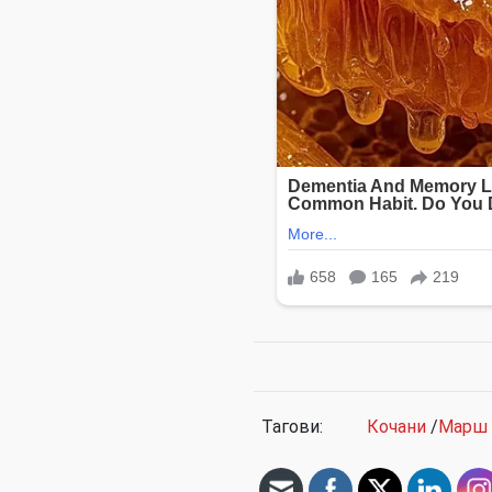
Тагови:
Кочани
/
Марш 