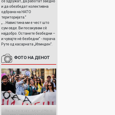
се здружат, да работат заедно
и да обезбедат колективна
одбрана на НАТО
територијата.“
„ ...Навистина ми е чест што
сум овде. Ви посакувам сè
најдобро. Останете безбедни –
и чувајте нè безбедни“ - порача
Руте од касарната „Илинден“.
ФОТО НА ДЕНОТ
Осмомартовски Марш / Фото: