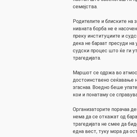
семејства.
Родителите и блиските на 
нивната борба не е насочен
преку институциите и судс
дека не бараат пресуди на 
судски процес што ќе ги у
трагедијата.
Маршот се одржа во атмос
достоинствено сеќавање н
згаснаа. Воедно беше упат
кои и понатаму се справув
Организаторите порачаа дек
нема да се откажат од бара
трагедијата не смее да би
една вест, туку мора да ос