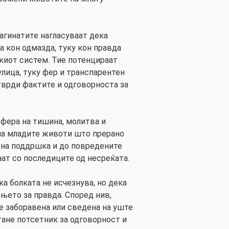
загинатите нагласуваат дека
а кон одмазда, туку кон правда
киот систем. Тие потенцираат
улица, туку фер и транспарентен
тврди фактите и одговорноста за
фера на тишина, молитва и
а младите животи што прерано
ена поддршка и до повредените
аат со последиците од несреќата.
а болката не исчезнува, но дека
њето за правда. Според нив,
де заборавена или сведена на уште
тане потсетник за одговорност и