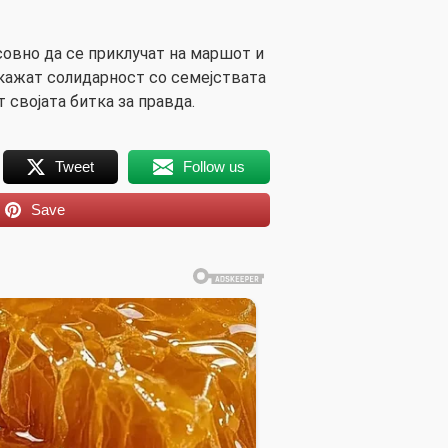
совно да се приклучат на маршот и
кажат солидарност со семејствата
т својата битка за правда.
Tweet
Follow us
Save