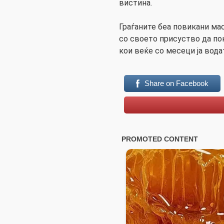
вистина.
Граѓаните беа повикани ма
со своето присуство да по
кои веќе со месеци ја вода
Share on Facebook