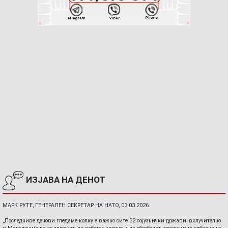
ИЗЈАВА НА ДЕНОТ
МАРК РУТЕ, ГЕНЕРАЛЕН СЕКРЕТАР НА НАТО, 03.03.2026
„Последниве денови гледаме колку е важно сите 32 сојузнички држави, вклучително