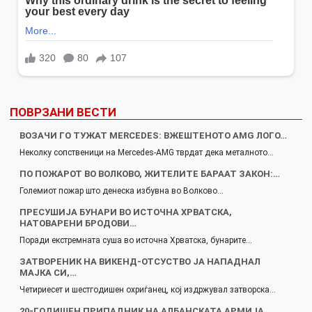
ПОВРЗАНИ ВЕСТИ
ВОЗАЧИ ГО ТУЖАТ MERCEDES: ВЖЕШТЕНОТО AMG ЛОГО…
Неколку сопственици на Mercedes-AMG тврдат дека металното…
ПО ПОЖАРОТ ВО ВОЛКОВО, ЖИТЕЛИТЕ БАРААТ ЗАКОН:…
Големиот пожар што денеска избувна во Волково…
ПРЕСУШИЈА БУНАРИ ВО ИСТОЧНА ХРВАТСКА,
НАТОВАРЕНИ БРОДОВИ…
Поради екстремната суша во источна Хрватска, бунарите…
ЗАТВОРЕНИК НА ВИКЕНД-ОТСУСТВО ЈА НАПАДНАЛ
МАЈКА СИ,…
Четириесет и шестгодишен охриѓанец, кој издржувал затворска…
20-ГОДИШЕН ПРИПАДНИК НА АЛБАНСКАТА АРМИЈА