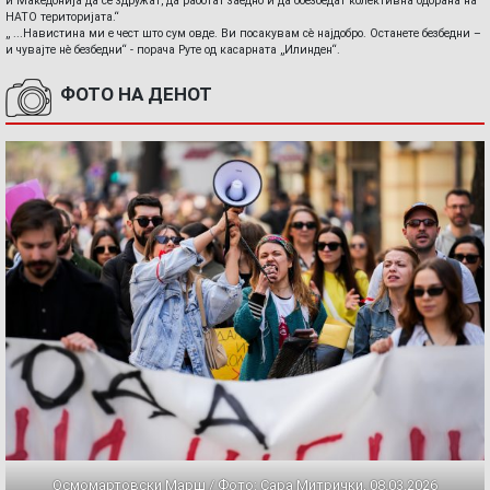
и Македонија да се здружат, да работат заедно и да обезбедат колективна одбрана на
НАТО територијата.“
„ ...Навистина ми е чест што сум овде. Ви посакувам сè најдобро. Останете безбедни –
и чувајте нè безбедни“ - порача Руте од касарната „Илинден“.
ФОТО НА ДЕНОТ
Осмомартовски Марш / Фото: Сара Митрички, 08.03.2026