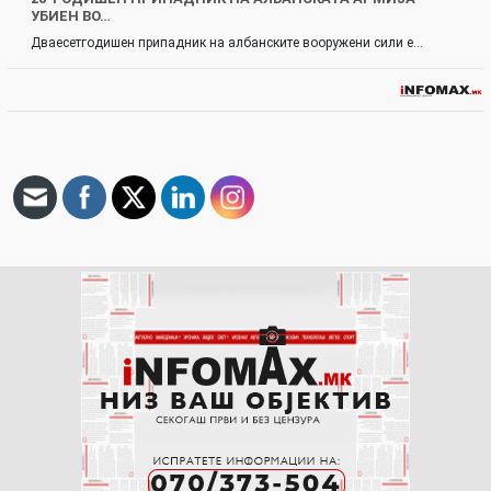
УБИЕН ВО…
Дваесетгодишен припадник на албанските вооружени сили е…