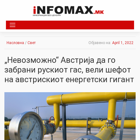
Skip
to
content
Насловна
/
Свет
Објавено на:
April 1, 2022
„Невозможно“ Австрија да го
забрани рускиот гас, вели шефот
на австрискиот енергетски гигант