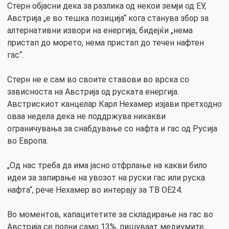
Стерн објасни дека за разлика од некои земји од ЕУ,
Австрија „е во тешка позиција“ кога станува збор за
алтернативни извори на енергија, бидејќи „нема
пристап до морето, нема пристап до течен нафтен
гас“.
Стерн не е сам во своите ставови во врска со
зависноста на Австрија од руската енергија.
Австрискиот канцелар Карл Нехамер изјави претходно
оваа недела дека не поддржува никакви
ограничувања за снабдување со нафта и гас од Русија
во Европа.
„Од нас треба да има јасно отфрлање на какви било
идеи за запирање на увозот на руски гас или руска
нафта“, рече Нехамер во интервју за ТВ ОЕ24.
Во моментов, капацитетите за складирање на гас во
Австрија се полни само 13%, пишуваат медиумите,