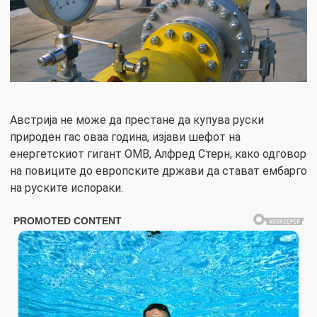
Австрија не може да престане да купува руски
природен гас оваа година, изјави шефот на
енергетскиот гигант ОМВ, Алфред Стерн, како одговор
на повиците до европските држави да стават ембарго
на руските испораки.