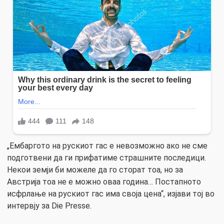
„Ембаргото на рускиот гас е невозможно ако не сме
подготвени да ги прифатиме страшните последици.
Некои земји би можеле да го сторат тоа, но за
Австрија тоа не е можно оваа година… Постапното
исфрлање на рускиот гас има своја цена“, изјави тој во
интервју за Die Presse.