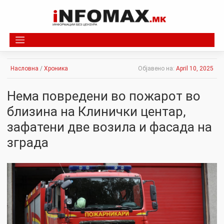
Skip
to
content
Насловна
/
Хроника
Објавено на:
April 10, 2025
Нема повредени во пожарот во
близина на Клинички центар,
зафатени две возила и фасада на
зграда