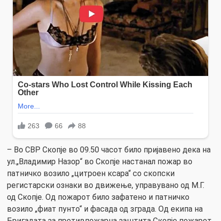
– Во СВР Скопје во 09.50 часот било пријавено дека на
ул.„Владимир Назор“ во Скопје настанал пожар во
патничко возило „цитроен ксара“ со скопски
регистарски ознаки во движење, управувано од М.Г.
од Скопје. Од пожарот било зафатено и патничко
возило „фиат пунто“ и фасада од зграда. Од екипа на
Бригадата за противпожарна заштита Скопје пожарот