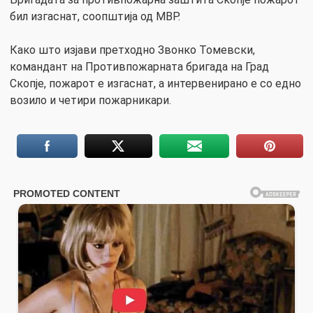
бил изгаснат, соопштија од МВР.
Како што изјави претходно Звонко Томевски,
командант на Противпожарната бригада на Град
Скопје, пожарот е изгаснат, а интервенирано е со едно
возило и четири пожарникари.