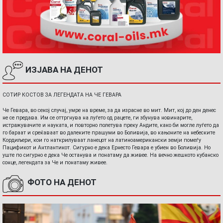
ИЗЈАВА НА ДЕНОТ
СОТИР КОСТОВ ЗА ЛЕГЕНДАТА НА ЧЕ ГЕВАРА
Че Гевара, во секој случај, умре на време, за да израсне во мит. Мит, кој до ден денес
не се предава. Им се оттргнува на луѓето од рацете, ги збунува новинарите,
истражувачите и науката, и повторно полетува преку Андите, како би могле луѓето да
го бараат и среќаваат во далеките прашуми во Боливија, во кањоните на небеските
Кордиљери, кои го наткрилуваат ланецот на латиноамерикански земји помеѓу
Пацификот и Антлантикот. Сигурно е дека Ернесто Гевара е убиен во Боливија. Но
уште по сигурно е дека Че останува и понатаму да живее. На вечно жешкото кубанско
сонце, легендата за Че и понатаму живее.
ФОТО НА ДЕНОТ