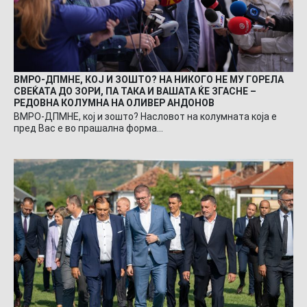
ВМРО-ДПМНЕ, КОЈ И ЗОШТО? НА НИКОГО НЕ МУ ГОРЕЛА
СВЕЌАТА ДО ЗОРИ, ПА ТАКА И ВАШАТА ЌЕ ЗГАСНЕ –
РЕДОВНА КОЛУМНА НА ОЛИВЕР АНДОНОВ
ВМРО-ДПМНЕ, кој и зошто? Насловот на колумната која е
пред Вас е во прашална форма…