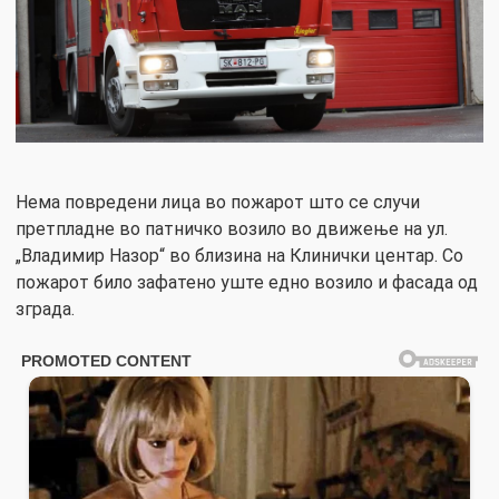
Нема повредени лица во пожарот што се случи
претпладне во патничко возило во движење на ул.
„Владимир Назор“ во близина на Клинички центар. Со
пожарот било зафатено уште едно возило и фасада од
зграда.