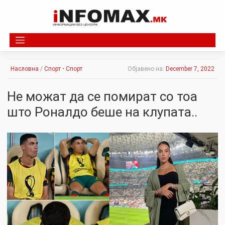
Skip
to
content
Насловна
/
Спорт
•
Спорт
Објавено на:
December 7, 2022
Не можат да се помират со тоа
што Роналдо беше на клупата..