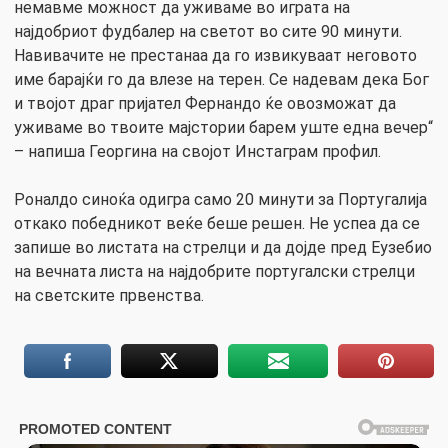
немавме можност да уживаме во играта на
најдобриот фудбалер на светот во сите 90 минути.
Навивачите не престанаа да го извикуваат неговото
име барајќи го да влезе на терен. Се надевам дека Бог
и твојот драг пријател Фернандо ќе овозможат да
уживаме во твоите мајстории барем уште една вечер“
– напиша Георгина на својот Инстаграм профил.
Роналдо синоќа одигра само 20 минути за Португалија
откако победникот веќе беше решен. Не успеа да се
запише во листата на стрелци и да дојде пред Еузебио
на вечната листа на најдобрите португалски стрелци
на светските првенства.