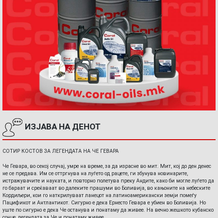
ИЗЈАВА НА ДЕНОТ
СОТИР КОСТОВ ЗА ЛЕГЕНДАТА НА ЧЕ ГЕВАРА
Че Гевара, во секој случај, умре на време, за да израсне во мит. Мит, кој до ден денес
не се предава. Им се оттргнува на луѓето од рацете, ги збунува новинарите,
истражувачите и науката, и повторно полетува преку Андите, како би могле луѓето да
го бараат и среќаваат во далеките прашуми во Боливија, во кањоните на небеските
Кордиљери, кои го наткрилуваат ланецот на латиноамерикански земји помеѓу
Пацификот и Антлантикот. Сигурно е дека Ернесто Гевара е убиен во Боливија. Но
уште по сигурно е дека Че останува и понатаму да живее. На вечно жешкото кубанско
сонце, легендата за Че и понатаму живее.