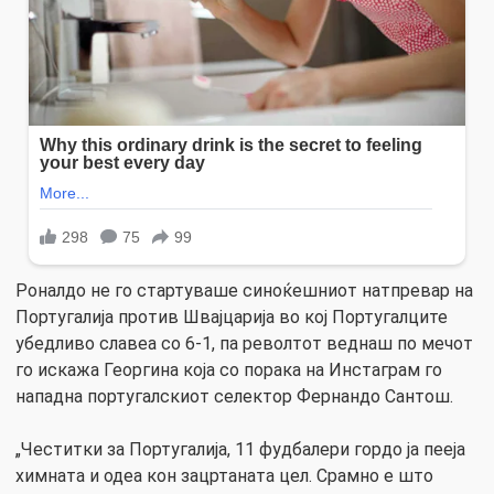
Роналдо не го стартуваше синоќешниот натпревар на
Португалија против Швајцарија во кој Португалците
убедливо славеа со 6-1, па револтот веднаш по мечот
го искажа Георгина која со порака на Инстаграм го
нападна португалскиот селектор Фернандо Сантош.
„Честитки за Португалија, 11 фудбалери гордо ја пееја
химната и одеа кон зацртаната цел. Срамно е што