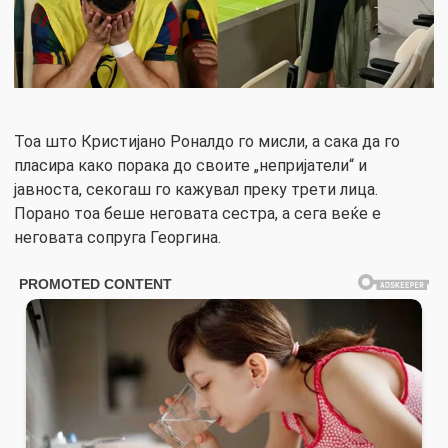
Тоа што Кристијано Роналдо го мисли, а сака да го
пласира како порака до своите „непријатели“ и
јавноста, секогаш го кажувал преку трети лица.
Порано тоа беше неговата сестра, а сега веќе е
неговата сопруга Георгина.