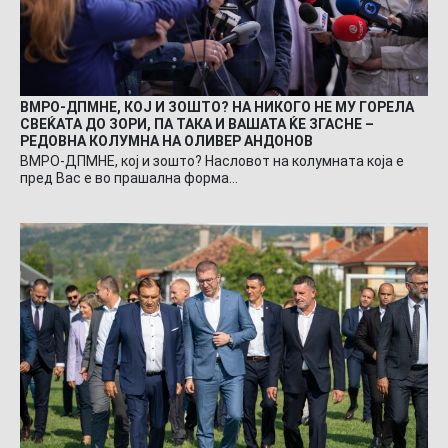
ВМРО-ДПМНЕ, КОЈ И ЗОШТО? НА НИКОГО НЕ МУ ГОРЕЛА
СВЕЌАТА ДО ЗОРИ, ПА ТАКА И ВАШАТА ЌЕ ЗГАСНЕ –
РЕДОВНА КОЛУМНА НА ОЛИВЕР АНДОНОВ
ВМРО-ДПМНЕ, кој и зошто? Насловот на колумната која е
пред Вас е во прашална форма…