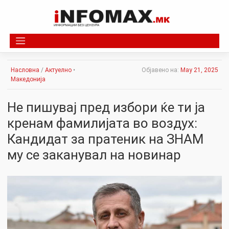
Skip
to
content
Насловна
/
Актуелно
•
Објавено на:
May 21, 2025
Македонија
Не пишувај пред избори ќе ти ја
кренам фамилијата во воздух:
Кандидат за пратеник на ЗНАМ
му се заканувал на новинар