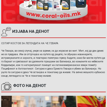
ИЗЈАВА НА ДЕНОТ
СОТИР КОСТОВ ЗА ЛЕГЕНДАТА НА ЧЕ ГЕВАРА
Че Гевара, во секој случај, умре на време, за да израсне во мит. Мит, кој до ден денес
не се предава. Им се оттргнува на луѓето од рацете, ги збунува новинарите,
истражувачите и науката, и повторно полетува преку Андите, како би могле луѓето да
го бараат и среќаваат во далеките прашуми во Боливија, во кањоните на небеските
Кордиљери, кои го наткрилуваат ланецот на латиноамерикански земји помеѓу
Пацификот и Антлантикот. Сигурно е дека Ернесто Гевара е убиен во Боливија. Но
уште по сигурно е дека Че останува и понатаму да живее. На вечно жешкото кубанско
сонце, легендата за Че и понатаму живее.
ФОТО НА ДЕНОТ