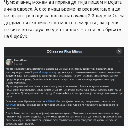
Чумовчанец можам ви порака да ти ја пишам и мојата
лична адреса. А, ако имаш време на располагање и да
не прајш трошоци на два пати почекај 2-3 недели ќе си
дојдиме сите комплет со моето семејство, па крени
не сите во воздух на еден трошок. – стои во објавата
на Фејсбук.