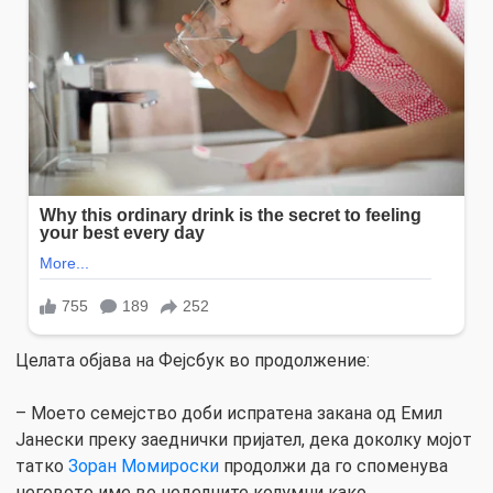
Целата објава на Фејсбук во продолжение:
– Моето семејство доби испратена закана од Емил
Јанески преку заеднички пријател, дека доколку мојот
татко
Зоран Момироски
продолжи да го споменува
неговото име во неделните колумни како