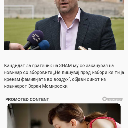
Кандидат за пратеник на ЗНАМ му се заканувал на
новинар со зборовите „Не пишувај пред избори ќе ти ја
кренам фамилијата во воздух“, објави синот на
новинарот Зоран Момироски.