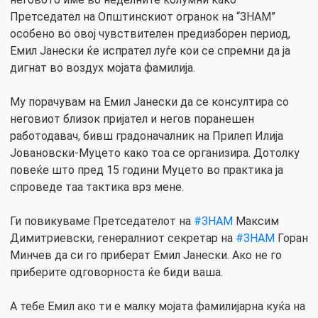
Претседател на Општинскиот огранок на “ЗНАМ”
особено во овој чувствителен предизборен период,
Емил Јанески ќе испрател луѓе кои се спремни да ја
дигнат во воздух мојата фамилија.
Му порачувам на Емил Јанески да се консултира со
неговиот близок пријател и негов поранешен
работодавач, бивш градоначалник на Прилеп Илија
Јовановски-Муцето како тоа се организира. Дотолку
повеќе што пред 15 години Муцето во практика ја
спроведе таа тактика врз мене.
Ги повикуваме Претседателот на
#ЗНАМ
Максим
Димитриевски, генералниот секретар на
#ЗНАМ
Горан
Минчев да си го приберат Емил Јанески. Ако не го
приберите одговорноста ќе биди ваша.
А тебе Емил ако ти е малку мојата фамилијарна куќа на