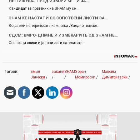
НЕ ПИШУВАЈ ПРЕД ИЗБОРИ ЌЕ ТИ ЈА…
Кандидат за пратеник на ЗНАМ му се…
ЗНАМ ЌЕ НАСТАПИ СО СОПСТВЕНИ ЛИСТИ ЗА…
Во рамки на теренската кампања „Заедно повеќе…
СДСМ: ВМРО-ДПМНЕ И ИЗМЕЌАРИТЕ ОД ЗНАМ НЕ…
Со лажни слики и јалови лаги сателитите…
Тагови:
Емил
закани
ЗНАМ
Зоран
Максим
Јанески
/
/
/
Момироски
/
Димитриевски
/