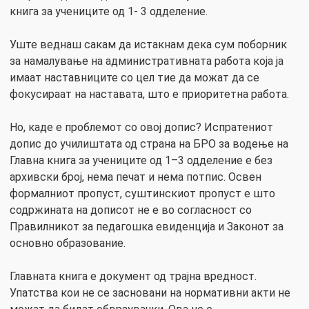
книга за учениците од 1- 3 одделение.
Уште веднаш сакам да истакнам дека сум поборник
за намалување на административната работа која ја
имаат наставниците со цел тие да можат да се
фокусираат на наставата, што е приоритетна работа.
Но, каде е проблемот со овој допис? Испратениот
допис до училиштата од страна на БРО за водење на
Главна книга за учениците од 1–3 одделение е без
архивски број, нема печат и нема потпис. Освен
формалниот пропуст, суштинскиот пропуст е што
содржината на дописот не е во согласност со
Правилникот за педагошка евиденција и Законот за
основно образование.
Главната книга е документ од трајна вредност.
Упатства кои не се засновани на нормативни акти не