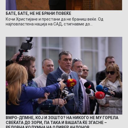
БАТЕ, БАТЕ, НЕ НЕ БРАНИ ПОВЕЌЕ
Кочи Христијане и престани да не браниш веќе. Од
најповластена нација на САД, стигнавме до…
ВМРО-ДПМНЕ, КОЈ И ЗОШТО? НА НИКОГО НЕ МУ ГОРЕЛА
СВЕЌАТА ДО ЗОРИ, ПА ТАКА И ВАШАТА ЌЕ ЗГАСНЕ –
РЕДОВНА КОЛУМНА НА ОЛИВЕР АНДОНОВ