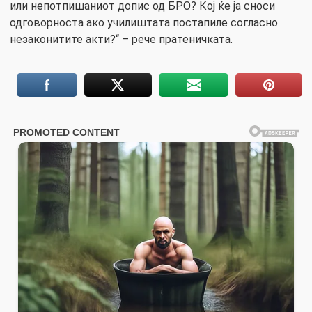
или непотпишаниот допис од БРО? Кој ќе ја сноси
одговорноста ако училиштата постапиле согласно
незаконитите акти?“ – рече пратеничката.