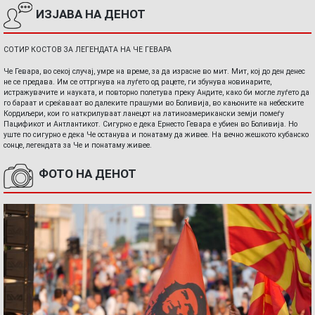
ИЗЈАВА НА ДЕНОТ
СОТИР КОСТОВ ЗА ЛЕГЕНДАТА НА ЧЕ ГЕВАРА
Че Гевара, во секој случај, умре на време, за да израсне во мит. Мит, кој до ден денес
не се предава. Им се оттргнува на луѓето од рацете, ги збунува новинарите,
истражувачите и науката, и повторно полетува преку Андите, како би могле луѓето да
го бараат и среќаваат во далеките прашуми во Боливија, во кањоните на небеските
Кордиљери, кои го наткрилуваат ланецот на латиноамерикански земји помеѓу
Пацификот и Антлантикот. Сигурно е дека Ернесто Гевара е убиен во Боливија. Но
уште по сигурно е дека Че останува и понатаму да живее. На вечно жешкото кубанско
сонце, легендата за Че и понатаму живее.
ФОТО НА ДЕНОТ