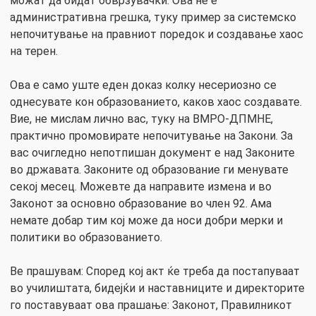
можат да бидат обврзувачки. Ова не е
административна грешка, туку пример за системско
непочитување на правниот поредок и создавање хаос
на терен.
Ова е само уште еден доказ колку несериозно се
однесувате кон образованието, каков хаос создавате.
Вие, не мислам лично вас, туку на ВМРО-ДПМНЕ,
практично промовирате непочитување на Закони. За
вас очигледно непотпишан документ е над Законите
во државата. Законите од образование ги менувате
секој месец. Можевте да направите измена и во
Законот за основно образование во член 92. Ама
немате добар тим кој може да носи добри мерки и
политики во образованието.
Ве прашувам: Според кој акт ќе треба да постапуваат
во училиштата, бидејќи и наставниците и директорите
го поставуваат ова прашање: Законот, Правилникот