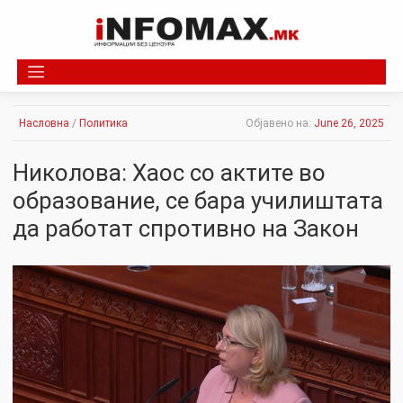
Skip
to
content
Насловна
/
Политика
Објавено на:
June 26, 2025
Николова: Хаос со актите во
образование, се бара училиштата
да работат спротивно на Закон