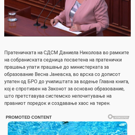
Пратеничката на СДСМ Даниела Николова во рамките
на собраниската седница посветена на пратенички
прашања упати прашање до министерката за
образование Весна Јаневска, во врска со дописот
упатен од БРО до училиштата за водење Главна книга,
кој е спротивен на Законот за основно образование,
што претставува системско непочитување на
правниот поредок и создавање хаос на терен.