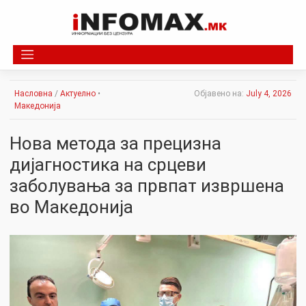
Skip
to
content
Насловна
/
Актуелно
•
Објавено на:
July 4, 2026
Македонија
Нова метода за прецизна
дијагностика на срцеви
заболувања за првпат извршена
во Македонија