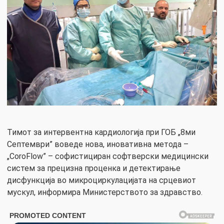
Тимот за интервентна кардиологија при ГОБ „8ми
Септември” воведе нова, иновативна метода –
„CoroFlow” – софистициран софтверски медицински
систем за прецизна проценка и детектирање
дисфункција во микроциркулацијата на срцевиот
мускул, информира Министерството за здравство.