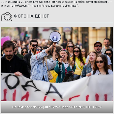
„ ...Навистина ми е чест што сум овде. Ви посакувам сè најдобро. Останете безбедни –
и чувајте нè безбедни“ - порача Руте од касарната „Илинден“.
ФОТО НА ДЕНОТ
Осмомартовски Марш / Фото: Сара Митрички, 08.03.2026