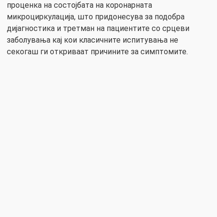
проценка на состојбата на коронарната
микроциркулација, што придонесува за подобра
дијагностика и третман на пациентите со срцеви
заболувања кај кои класичните испитувања не
секогаш ги откриваат причините за симптомите.