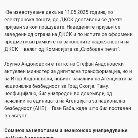
-Ве известуваме дека на 11.05.2025 година, по
електронска пошта, до ДКСК доставени се двете
пријави за кои прашувате. Наведените пријави се
заведени од страна на ДКСК и по истите се оформени
предмети во рамките на законските надлежности на
ДКСК – велат од Комисијата за „Слободен печат“.
Љупчо Андоновски е татко на Стефан Андоновски,
актуелен министер за дигитална трансформација, но и
на Игор Андоновски, новиот началник на Агенцијата за
национална безбедност за Град Скопје. Таму,
неофицијално, бил унапреден во декември, од
началник на единицата на Агенцијата за национална
безбедност (АНБ) – Гази Баба, каде што бил поставен
во август.
Сомнеж за непотизам и незаконско унапредување
на Игор Андоновски