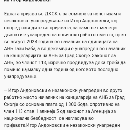
Едната пријава во ДКСК е за сомнеж за непотизам и
незаконско унапредување на Игор Андоновски, кој
според наводите во пријавата, за само пет месеци
двапати е унапреден на повисоко работно место, прво
во август 2024 година во началник на единицата на
АНБ Гази Баба, а во декември е унапреден во началник
на канцеларијата на АНБ за Град Скопје. Законот за
АНБ, во членот 113, изречно предвидува дека треба да
помине најмалку една година од неговото последно
унапредување.
– Игор Андоновски е незаконски унапреден во друго
работно место началник на канцеларија на АНБ за Град
Скопје со основна плата од 1.300 бода, спротивно на
член 113 став 1 алинеја 5 од законот за Агенција за
национална безбедност се нагласува во
пријавата.Игор Андоновски е незаконски унапреден