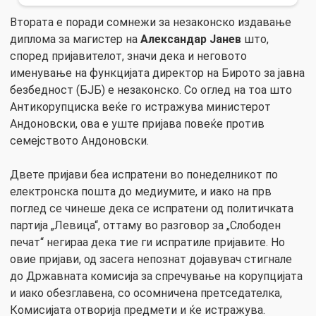
Втората е поради сомнежи за незаконско издавање
диплома за магистер на
Александар Јанев
што,
според пријавителот, значи дека и неговото
именување на функцијата директор на Бирото за јавна
безбедност (БЈБ) е незаконско. Со оглед на тоа што
Антикорупциска веќе го истражува министерот
Андоновски, ова е уште пријава повеќе против
семејството Андоновски.
Двете пријави беа испратени во понеделникот по
електронска пошта до медиумите, и иако на прв
поглед се чинеше дека се испратени од политичката
партија „Левица“, оттаму во разговор за „Слободен
печат“ негираа дека тие ги испратиле пријавите. Но
овие пријави, од засега непознат дојавувач стигнале
до Државната комисија за спречување на корупцијата
и иако обезглавена, со осомничена претседателка,
Комисијата отворија предмети и ќе истражува.