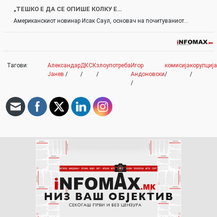
„ТЕШКО Е ДА СЕ ОПИШЕ КОЛКУ Е…
Американскиот новинар Исак Саул, основач на почитуваниот…
Тагови:
Александар
ДКСК
злоупотреба
Игор
комисија
корупција
Јанев
/
/
/
Андоновски
/
/
/