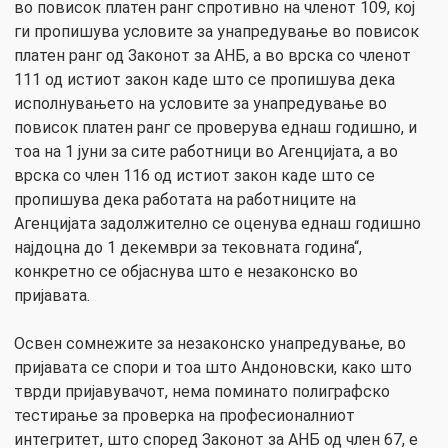
во повисок платен ранг спротивно на членот 109, кој
ги пропишува условите за унапредување во повисок
платен ранг од Законот за АНБ, а во врска со членот
111 од истиот закон каде што се пропишува дека
исполнувањето на условите за унапредување во
повисок платен ранг се проверува еднаш годишно, и
тоа на 1 јуни за сите работници во Агенцијата, а во
врска со член 116 од истиот закон каде што се
пропишува дека работата на работниците на
Агенцијата задолжително се оценува еднаш годишно
најдоцна до 1 декември за тековната година“,
конкретно се објаснува што е незаконско во
пријавата.
Освен сомнежите за незаконско унапредување, во
пријавата се спори и тоа што Андоновски, како што
тврди пријавувачот, нема поминато полиграфско
тестирање за проверка на професионалниот
интегритет, што според Законот за АНБ од член 67, е