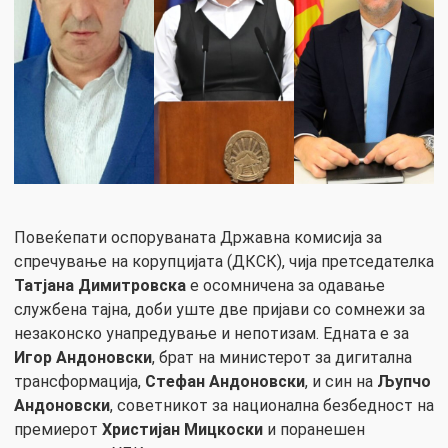
Повеќепати оспоруваната Државна комисија за
спречување на корупцијата (ДКСК), чија претседателка
Татјана Димитровска
е осомничена за одавање
службена тајна, доби уште две пријави со сомнежи за
незаконско унапредување и непотизам. Едната е за
Игор Андоновски
, брат на министерот за дигитална
трансформација,
Стефан Андоновски
, и син на
Љупчо
Андоновски
, советникот за национална безбедност на
премиерот
Христијан Мицкоски
и поранешен