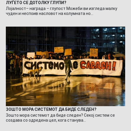
ЛУЃЕТО СЕ ДОТОЛКУ ГЛУПИ?
Лојалност– награда – глупост Можеби ви изгледа малку
чуден и неспоив насловот на колумната но…
ЗОШТО МОРА СИСТЕМОТ ДА БИДЕ СЛЕДЕН?
Зошто мора системот да биде следен? Секој систем се
создава со одредена цел, кога станува…