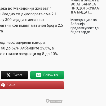
МАКЕДОНЦИТЕ
ВО АЛБАНИЈА
ПРОДОЛЖУВААТ
дека во Македонија живеат 1
ДА БИДАТ…
. Заедно со дијаспората сме 2.1
лу 300 илјади живеат во
Македонците во
Албанија
раѓани кои имаат матичен број е 2,5
продолжуваат да
а.
бидат горди…
ред неофицијални извори,
60 до 62%, Албанците 29,5%, а
е етнички заедници од 8 до 10%,
Tweet
Follow us
Save