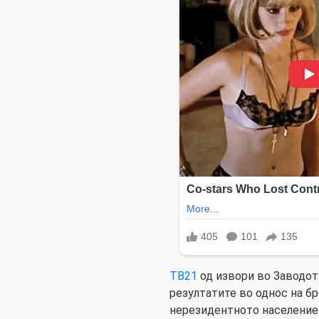
ТВ21
од извори во Заводот
резултатите во однос на бр
нерезидентното население