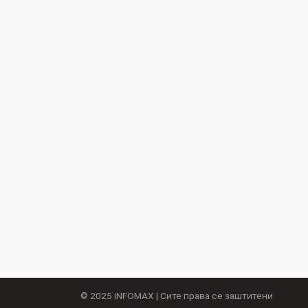
© 2025
iNFOMAX
| Сите права се заштитени