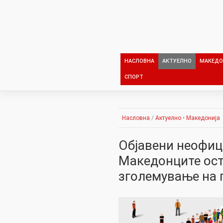
Skip
to
content
НАСЛОВНА
АКТУЕЛНО
МАКЕДО
СПОРТ
Насловна
/
Актуелно
•
Македонија
Објавени неофиц
Македонците ост
зголемување на 