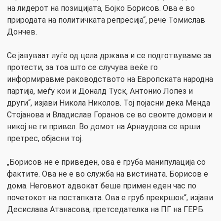
на лидерот на позицијата, Бојко Борисов. Ова е во
природата на политичката репресија“, рече Томислав
Дончев.
Се јавуваат луѓе од цела држава и се подготвуваме за
протести, за тоа што се случува веќе го
информиравме раководството на Европската народна
партија, меѓу кои и Доналд Туск, Антонио Лопез и
други“, изјави Никола Николов. Тој појасни дека Менда
Стојанова и Владислав Горанов се во своите домови и
никој не ги привел. Во домот на Арнаудова се врши
претрес, објасни тој.
„Борисов не е приведен, ова е груба манипулација со
фактите. Ова не е во служба на вистината. Борисов е
дома. Неговиот адвокат беше примен еден час по
почетокот на постапката. Ова е груб прекршок“, изјави
Десислава Атанасова, претседателка на ПГ на ГЕРБ.