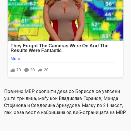
Првично МВР соопшти дека со Борисов се уапсени
уште три лица, меѓу кои Владислав Горанов, Менда
Стојанова и Севделина Арнаудова. Малку по 21 часот,
пак, оваа вест е избришана од веб-страницата на МВР.