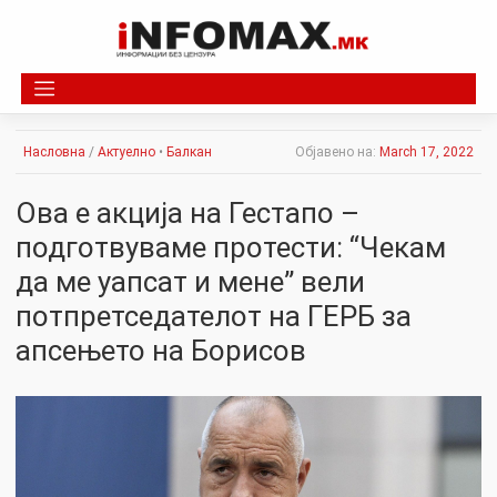
Skip
to
content
Насловна
/
Актуелно
•
Балкан
Објавено на:
March 17, 2022
Ова е акција на Гестапо –
подготвуваме протести: “Чекам
да ме уапсат и мене” вели
потпретседателот на ГЕРБ за
апсењето на Борисов