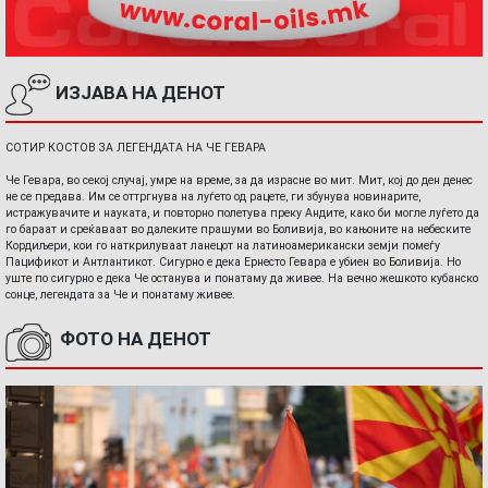
ИЗЈАВА НА ДЕНОТ
СОТИР КОСТОВ ЗА ЛЕГЕНДАТА НА ЧЕ ГЕВАРА
Че Гевара, во секој случај, умре на време, за да израсне во мит. Мит, кој до ден денес
не се предава. Им се оттргнува на луѓето од рацете, ги збунува новинарите,
истражувачите и науката, и повторно полетува преку Андите, како би могле луѓето да
го бараат и среќаваат во далеките прашуми во Боливија, во кањоните на небеските
Кордиљери, кои го наткрилуваат ланецот на латиноамерикански земји помеѓу
Пацификот и Антлантикот. Сигурно е дека Ернесто Гевара е убиен во Боливија. Но
уште по сигурно е дека Че останува и понатаму да живее. На вечно жешкото кубанско
сонце, легендата за Че и понатаму живее.
ФОТО НА ДЕНОТ