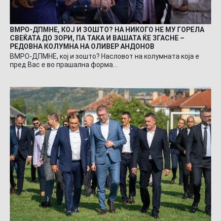
ВМРО-ДПМНЕ, КОЈ И ЗОШТО? НА НИКОГО НЕ МУ ГОРЕЛА
СВЕЌАТА ДО ЗОРИ, ПА ТАКА И ВАШАТА ЌЕ ЗГАСНЕ –
РЕДОВНА КОЛУМНА НА ОЛИВЕР АНДОНОВ
ВМРО-ДПМНЕ, кој и зошто? Насловот на колумната која е
пред Вас е во прашална форма…