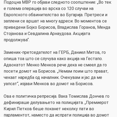
Подоцна МВР го објави следното соопштение: „Во тек
е голема операција во врска со 120 случаи на
Европското обвинителство во Бугарија. Претреси и
заплени се вршат на многу адреси. Во моментов се
приведени Бојко Борисов, Владислав Горанов, Менда
Стојанова и Севдалина Арнаудова. Акцијата
продолжува“.
Заменик-претседателот на ГЕРБ, Даниел Митов, го
опиша тоа што се случува како акција на Гестапо.
Адвокатот Менко Менков рече дека не смеел да го
посети домот на Борисов. „Немам поим што прават,
чекаат наредба од началник. Очекувам и јас да ме
уапсат“, изјави Менков во домот на Борисов.
Ова е политичка репресија. Вака Томислав Дончев го
дефинираше делувањето на полицијата. „Премиерот
Кирил Петков беше поканет неколку пати во
парламентот, наместо да испрати полиција во домот