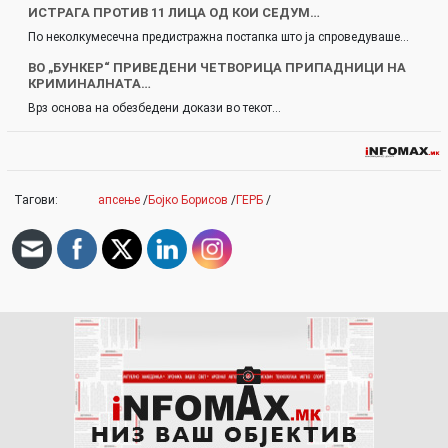
ИСТРАГА ПРОТИВ 11 ЛИЦА ОД КОИ СЕДУМ…
По неколкумесечна предистражна постапка што ја спроведуваше…
ВО „БУНКЕР“ ПРИВЕДЕНИ ЧЕТВОРИЦА ПРИПАДНИЦИ НА
КРИМИНАЛНАТА…
Врз основа на обезбедени докази во текот…
Тагови:
апсење
/
Бојко Борисов
/
ГЕРБ
/