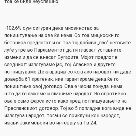
тоа ќе биде неуспешно.
-102,6% сум сигурен дека мнозинство за
поништување на ова ќе нема. Со тоа мицкоски го
бетонира предлогот и со тоа тој добива „пас“ неговите
луѓе утре во Парламентот да ги гласаат уставните
измени и да се внесат Бугарите. Мојот предлог е
следниот: излегуваме јас, тој, Апасиев и другите
потпишуваме Декларација со која ако народот ни даде
доверба 61 пратеник, ние гарантираме дека ќе го
поништиме овој договор. Ова е чесна понуда, нема
што да го лажеме и плашиме народот. Во спротивно
ова е само фарса исто како пред потпишувањето на
Преспанскиот договор. Тој во 5 попладне кога виде не
излегува народот, тогаш се приклучи кон народот,
изјави Јакимовски во интервју за Тв 24.