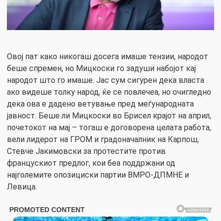
Овој пат како никогаш досега имаше тензии, народот
беше спремен, но Мицкоски го задуши набојот кај
народот што го имаше. Јас сум сигурен дека власта
ако видеше толку народ, ќе се повлечеа, но очигледно
дека ова е дадено ветување пред меѓународната
јавност. Беше ли Мицкоски во Брисел крајот на април,
почетокот на мај – тогаш е договорена целата работа,
вели лидерот на ГРОМ и градоначалник на Карпош,
Стевче Јакимовски за протестите против
францускиот предлог, кои беа поддржани од
најголемите опозициски партии ВМРО-ДПМНЕ и
Левица.