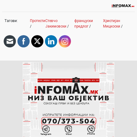
Тагови:
Протести
Стевчо
француски
Христијан
/
Јакимовски
/
предлог
/
Мицкоски
/