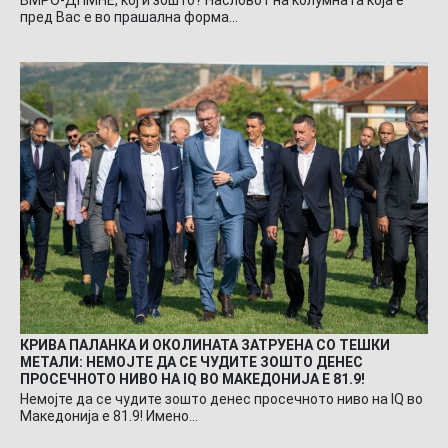
пред Вас е во прашална форма…
КРИВА ПАЛАНКА И ОКОЛИНАТА ЗАТРУЕНА СО ТЕШКИ
МЕТАЛИ: НЕМОЈТЕ ДА СЕ ЧУДИТЕ ЗОШТО ДЕНЕС
ПРОСЕЧНОТО НИВО НА IQ ВО МАКЕДОНИЈА Е 81.9!
Немојте да се чудите зошто денес просечното ниво на IQ во
Македонија е 81.9! Имено…