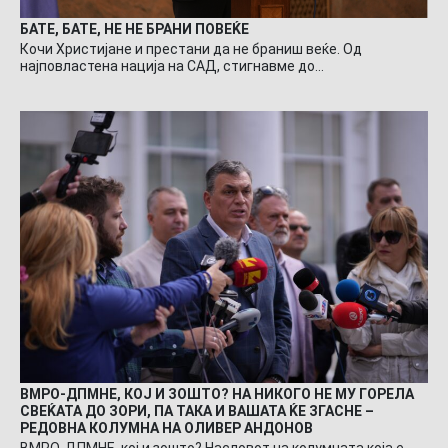
БАТЕ, БАТЕ, НЕ НЕ БРАНИ ПОВЕЌЕ
Кочи Христијане и престани да не браниш веќе. Од
најповластена нација на САД, стигнавме до…
ВМРО-ДПМНЕ, КОЈ И ЗОШТО? НА НИКОГО НЕ МУ ГОРЕЛА
СВЕЌАТА ДО ЗОРИ, ПА ТАКА И ВАШАТА ЌЕ ЗГАСНЕ –
РЕДОВНА КОЛУМНА НА ОЛИВЕР АНДОНОВ
ВМРО-ДПМНЕ, кој и зошто? Насловот на колумната која е