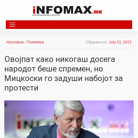
Skip
to
content
Насловна
/
Политика
Објавено на:
July 22, 2022
Овојпат како никогаш досега
народот беше спремен, но
Мицкоски го задуши набојот за
протести