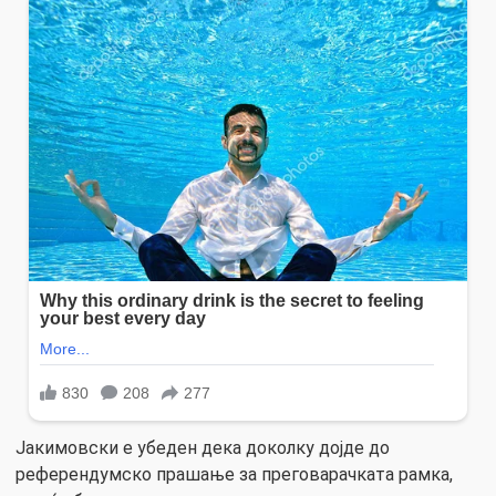
Јакимовски е убеден дека доколку дојде до
референдумско прашање за преговарачката рамка,