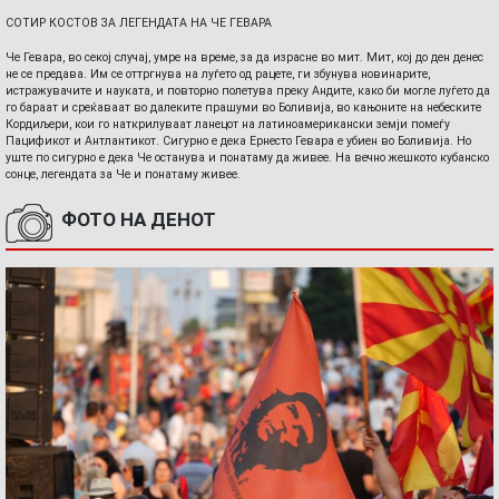
СОТИР КОСТОВ ЗА ЛЕГЕНДАТА НА ЧЕ ГЕВАРА
Че Гевара, во секој случај, умре на време, за да израсне во мит. Мит, кој до ден денес
не се предава. Им се оттргнува на луѓето од рацете, ги збунува новинарите,
истражувачите и науката, и повторно полетува преку Андите, како би могле луѓето да
го бараат и среќаваат во далеките прашуми во Боливија, во кањоните на небеските
Кордиљери, кои го наткрилуваат ланецот на латиноамерикански земји помеѓу
Пацификот и Антлантикот. Сигурно е дека Ернесто Гевара е убиен во Боливија. Но
уште по сигурно е дека Че останува и понатаму да живее. На вечно жешкото кубанско
сонце, легендата за Че и понатаму живее.
ФОТО НА ДЕНОТ