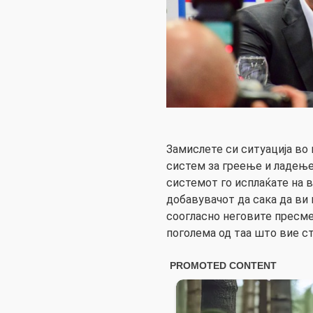
Замислете си ситуација во
систем за греење и ладење
системот го исплаќате на в
добавувачот да сака да ви 
соогласно неговите пресме
поголема од таа што вие ст