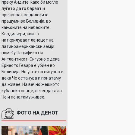
преку Андите, како би могле
луѓето да го бараат и
среќаваат во далеките
прашуми во Боливија, во
кањоните на небеските
Кордиљери, кои го
наткрилуваат ланецот на
латиноамерикански земји
помеѓу Пацификот и
Антлантикот. Сигурно е дека
Ернесто Гевара е убиен во
Боливија. Но уште по сигурно е
дека Че останува и понатаму
да живее. На вечно жешкото
кубанско сонце, легендата за
Че и понатаму живее.
ФОТО НА ДЕНОТ