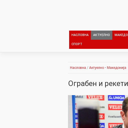
Skip
to
content
НАСЛОВНА
АКТУЕЛНО
МАКЕДО
СПОРТ
Насловна
/
Актуелно
•
Македонија
Огpaбен и peкет