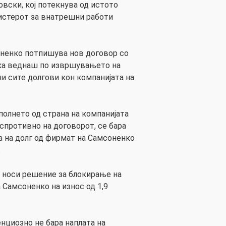
ски, кој потекнува од истото
истерот за внатрешни работи
оненко потпишува нов договор со
ека веднаш по извршувањето на
и сите долгови кон компанијата на
полнето од страна на компанијата
 спротивно на договорот, се бара
 на долг од фирмат на Самсоненко
.
 носи решение за блокирање на
 Самсоненко на износ од 1,9
нциозно не бара наплата на