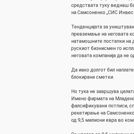
средствата туку веднаш ба
на Самсоненко „СИС Инвест
Тенденцијата за уништува
превземање на неговата ко
натамошните постапки на 
рускиот бизнисмен го испл
неговата компанија да не од
Да иако долгот бил наплат
блокирани сметки.
Но тука не завршува целата
Имено фирмата на Младено
фалсификувани потписи, сп
рекетирање на Самсоненко,
од 9,5 милиони евра во ком