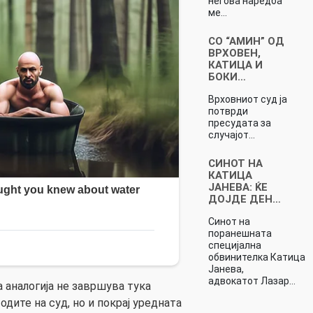
негова наредба
ме…
СО “АМИН” ОД
ВРХОВЕН,
КАТИЦА И
БОКИ…
Врховниот суд ја
потврди
пресудата за
случајот…
СИНОТ НА
КАТИЦА
ЈАНЕВА: ЌЕ
ДОЈДЕ ДЕН…
Синот на
поранешната
специјална
обвинителка Катица
Јанева,
адвокатот Лазар…
 аналогија не завршува тука
одите на суд, но и покрај уредната