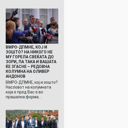
ВМРО-ДПМНЕ, КОЈ И
ЗОШТО? НА НИКОГО НЕ
МУ ГОРЕЛА СВЕЌАТА ДО
ЗОРИ, ПА ТАКА И ВАШАТА
ЌЕ ЗГАСНЕ – РЕДОВНА
КОЛУМНА НА ОЛИВЕР
АНДОНОВ
ВМРО-ДПМНЕ, кој и зошто?
Насловот на колумната
која е пред Вас е во
прашална форма…