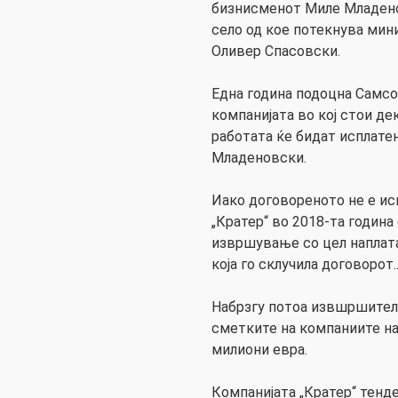
бизнисменот Миле Младенов
село од кое потекнува мин
Оливер Спасовски.
Една година подоцна Самс
компанијата во кој стои д
работата ќе бидат исплатен
Младеновски.
Иако договореното не е ис
„Кратер“ во 2018-та година
извршување со цел наплата
која го склучила договорот.
Набрзгу потоа извшршител
сметките на компаниите на
милиони евра.
Компанијата „Кратер“ тенде