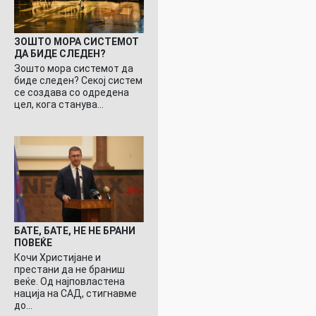
ЗОШТО МОРА СИСТЕМОТ
ДА БИДЕ СЛЕДЕН?
Зошто мора системот да
биде следен? Секој систем
се создава со одредена
цел, кога станува…
БАТЕ, БАТЕ, НЕ НЕ БРАНИ
ПОВЕЌЕ
Кочи Христијане и
престани да не браниш
веќе. Од најповластена
нација на САД, стигнавме
до…