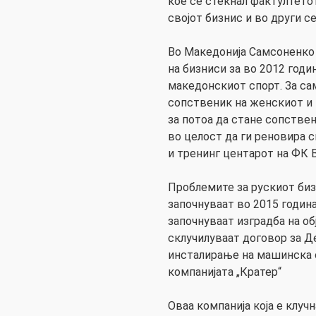
кое се стекнал фактултето
својот бизнис и во други се
Во Македонија Самсоненко
на бизниси за во 2012 годи
македонскиот спорт. За сам
сопственик на женскиот и
за потоа да стане сопстве
во целост да ги реновира с
и тренинг центарот на ФК 
Проблемите за рускиот би
започнуваат во 2015 годин
започнуваат изградба на об
склучилуваат договор за Д
инсталирање на машинска 
компанијата „Кратер“
Оваа компанија која е клуч