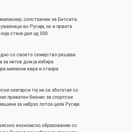
 милионер, сопственик на Бетсити,
увалници во Русија, но и првата
која стана дел од 500
аедно со своето семејство решава
а за негов дом ја избира
ира милиони евра и отвара
уски олигарси тој не се збогатил со
рил приватен бизнис за спортски
машини за набрзо потоа цела Русија
.
 високо економско образование со