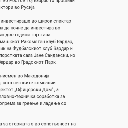
т во Ростов тој набрзо го прошили
ктори во Русија.
 инвестираше во широк спектар
на да почне да инвестира во
о две години тој стана
 машкиот Ракометен клуб Вардар,
ник на Фудбалскиот клуб Вардар и
порстката сала Јане Сандански, но
Вардар во Градскиот Парк.
знисмен во Македонија
а, кога неговите компании
јектот „Офицерски Дом“ , а
еловно-техничка соработка за
опрема за греење и ладење со
на за сторијата е во сопственост на