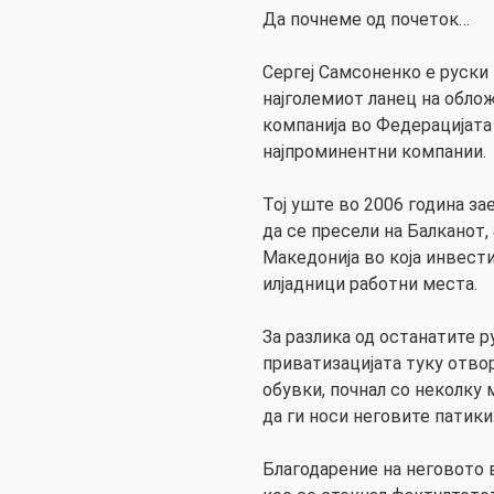
Да почнеме од почеток…
Сергеј Самсоненко е руски
најголемиот ланец на облож
компанија во Федерацијата 
најпроминентни компании.
Тој уште во 2006 година з
да се пресели на Балканот, 
Македонија во која инвест
илјадници работни места.
За разлика од останатите р
приватизацијата туку отво
обувки, почнал со неколку 
да ги носи неговите патики
Благодарение на неговото