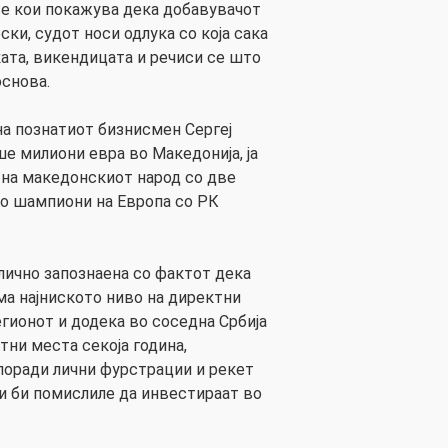
е кои покажува дека добавувачот
ски, судот носи одлука со која сака
ќата, викендицата и речиси се што
основа.
на познатиот бизнисмен Сергеј
е милиони евра во Македонија, ја
 на македонскиот народ со две
ко шампиони на Европа со РК
лично запознаена со фактот дека
ма најниското ниво на директни
гионот и додека во соседна Србија
тни места секоја година,
поради лични фурстрации и рекет
ои би помислиле да инвестираат во