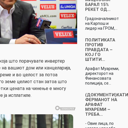
БАРАЛ 15%
РЕКЕТ ОД…
Градоначалникот
на Карпош и
лидер на ГРОМ,…
ПОЛИТИКАТА
ПРОТИВ
ПРАВДАТА –
КОЈ ГО
ШТИТИ…
 која што порачувате инвертер
 на вашиот дом или канцеларија,
Арафат Муареми,
директорот на
реме и во целост за потоа
Финансовата
го земе целиот стан затоа што
полиција, се…
тки цената на чинење е многу
(ДОКУМЕНТИ)КАТ
е ја исплатиле.
ФЕРМАНОТ НА
АРАФАТ
МУАРЕМИ –
ТРЕБА…
- Овие лица, по