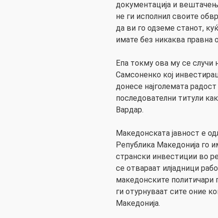
документација и вештачењ
не ги исполнил своите обвр
да ви го одземе станот, ку
имате без никаква правна 
Епа токму ова му се случи 
Самсоненко кој инвестираш
донесе најголемата радост
последователни титули ка
Вардар.
Македонската јавност е од
Република Македонија го и
странски инвестиции во ре
се отвараат илјадници рабо
македонските политичари 
ги отурнуваат сите оние к
Македонија.