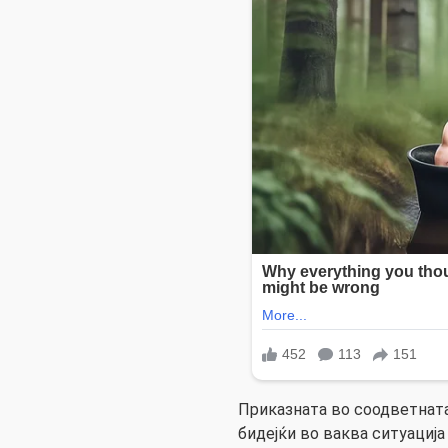
Приказната во соодветнaта
бидејќи во ваква ситуација 