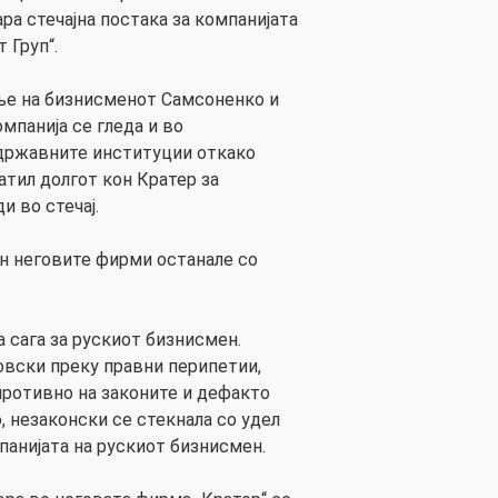
ра стечајна постака за компанијата
 Груп“.
ње на бизнисменот Самсоненко и
мпанија се гледа и во
државните институции откако
атил долгот кон Кратер за
и во стечај.
ен неговите фирми останале со
 сага за рускиот бизнисмен.
вски преку правни перипетии,
ротивно на законите и дефакто
 незаконски се стекнала со удел
панијата на рускиот бизнисмен.